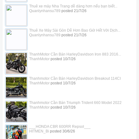
Thuê xe máy Nha Trang dễ dàng hơn nếu bạn biết...
Quanlynhansu789
posted
21/7/26
Thuê Xe Máy Sài Gòn Dễ Hơn Bao Giờ Hết Với Dịch...
Quanlynhansu789
posted
21/7/26
ThanhMotor Cần Bán HarleyDavidson Iron 883 2016...
ThanhMotor
posted
10/7/26
Thanhmotor Cần Bán HarleyDavidson Breakout 114CI
ThanhMotor
posted
10/7/26
Thanhmotor Cần Bán Triumph Trident 660 Model 2022
ThanhMotor
posted
10/7/26
___HONDA CBR 600RR Repsol___
HITMEN_Bi
posted
30/6/26