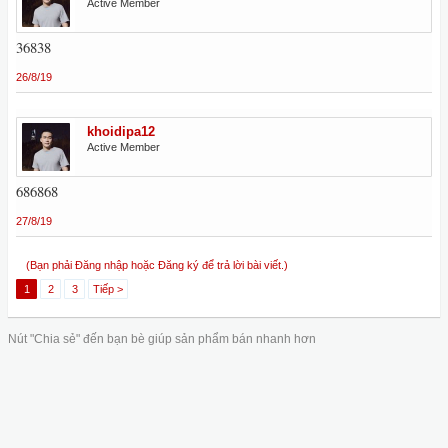
Active Member
36838
26/8/19
khoidipa12
Active Member
686868
27/8/19
(Bạn phải Đăng nhập hoặc Đăng ký để trả lời bài viết.)
1
2
3
Tiếp >
Nút "Chia sẻ" đến bạn bè giúp sản phẩm bán nhanh hơn