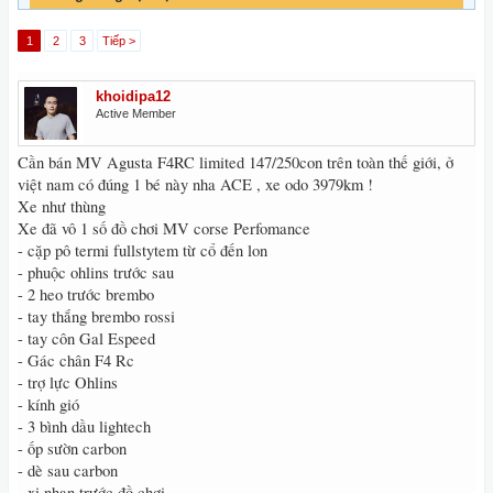
1
2
3
Tiếp >
khoidipa12
Active Member
Cần bán MV Agusta F4RC limited 147/250con trên toàn thế giới, ở
việt nam có đúng 1 bé này nha ACE , xe odo 3979km !
Xe như thùng
Xe đã vô 1 số đồ chơi MV corse Perfomance
- cặp pô termi fullstytem từ cổ đến lon
- phuộc ohlins trước sau
- 2 heo trước brembo
- tay thắng brembo rossi
- tay côn Gal Espeed
- Gác chân F4 Rc
- trợ lực Ohlins
- kính gió
- 3 bình dầu lightech
- ốp sườn carbon
- dè sau carbon
- xi nhan trước đồ chơi