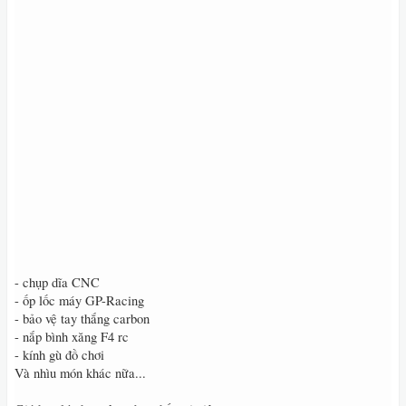
- chụp dĩa CNC
- ốp lốc máy GP-Racing
- bảo vệ tay thắng carbon
- nắp bình xăng F4 rc
- kính gù đồ chơi
Và nhìu món khác nữa...