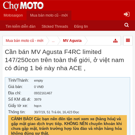
Motosaigon
Mua bán moto cũ - mới
Tìm kiếm diễn đàn
Sticked Threads
Đăng tin
Mua bán moto cũ - mới
...
MV Agusta
Cần bán MV Agusta F4RC limited
147/250con trên toàn thế giới, ở việt nam
có đúng 1 bé này nha ACE ,
Tỉnh/Thành:
empty
Giá bán:
0 VNĐ
Địa chỉ:
0932161467
Số KM đã đi:
3979
Giấy tờ xe:
hqcn
Thông tin:
30/7/19
, 51 Trả lời, 16,423 Đọc
CẢNH BÁO! Các bạn nên đến tận nơi xem xe (hàng hóa) và
gặp mặt giao dịch trực tiếp. KHÔNG NÊN chuyển khoản khi
chưa gặp mặt, tránh trường hợp lừa đảo và nhận hàng hóa
không đúng sự thật.