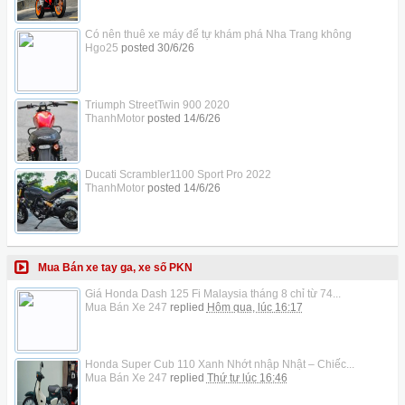
Có nên thuê xe máy để tự khám phá Nha Trang không
Hgo25
posted
30/6/26
Triumph StreetTwin 900 2020
ThanhMotor
posted
14/6/26
Ducati Scrambler1100 Sport Pro 2022
ThanhMotor
posted
14/6/26
Mua Bán xe tay ga, xe số PKN
Giá Honda Dash 125 Fi Malaysia tháng 8 chỉ từ 74...
Mua Bán Xe 247
replied
Hôm qua, lúc 16:17
Honda Super Cub 110 Xanh Nhớt nhập Nhật – Chiếc...
Mua Bán Xe 247
replied
Thứ tư lúc 16:46