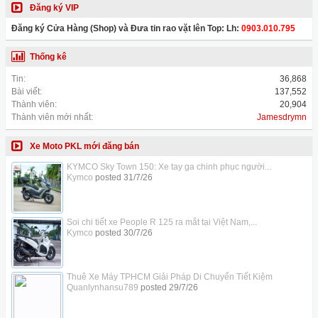
Đăng ký VIP
Đăng ký Cửa Hàng (Shop) và Đưa tin rao vặt lên Top: Lh:
0903.010.795
Thống kê
Tin:
36,868
Bài viết:
137,552
Thành viên:
20,904
Thành viên mới nhất:
Jamesdrymn
Xe Moto PKL mới đăng bán
KYMCO Sky Town 150: Xe tay ga chinh phục người...
Kymco
posted
31/7/26
Soi chi tiết xe People R 125 ra mắt tại Việt Nam,...
Kymco
posted
30/7/26
Thuê Xe Máy TPHCM Giải Pháp Di Chuyển Tiết Kiệm
Quanlynhansu789
posted
29/7/26