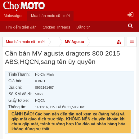
Motosaigon
Mua bán moto cũ - mới
Tìm kiếm diễn đàn
Sticked Threads
Đăng tin
Mua bán moto cũ - mới
...
MV Agusta
Cần bán MV agusta dragters 800 2015
ABS,HQCN,sang tên ũy quyền
Tỉnh/Thành:
Hồ Chí Minh
Giá bán:
0 VNĐ
Địa chỉ:
0932161467
Số KM đã đi:
5068
Giấy tờ xe:
HQCN
Thông tin:
11/12/16
, 115 Trả lời, 21,506 Đọc
CẢNH BÁO! Các bạn nên đến tận nơi xem xe (hàng hóa) và
gặp mặt giao dịch trực tiếp. KHÔNG NÊN chuyển khoản khi
chưa gặp mặt, tránh trường hợp lừa đảo và nhận hàng hóa
không đúng sự thật.