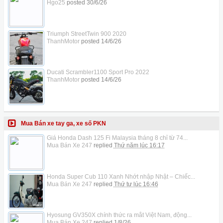
Hgo25
posted
30/6/26
Triumph StreetTwin 900 2020
ThanhMotor
posted
14/6/26
Ducati Scrambler1100 Sport Pro 2022
ThanhMotor
posted
14/6/26
Mua Bán xe tay ga, xe số PKN
Giá Honda Dash 125 Fi Malaysia tháng 8 chỉ từ 74...
Mua Bán Xe 247
replied
Thứ năm lúc 16:17
Honda Super Cub 110 Xanh Nhớt nhập Nhật – Chiếc...
Mua Bán Xe 247
replied
Thứ tư lúc 16:46
Hyosung GV350X chính thức ra mắt Việt Nam, động...
Mua Bán Xe 247
replied
1/8/26