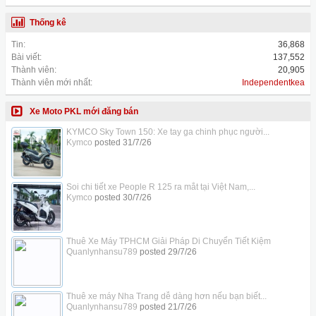
Thống kê
Tin:
36,868
Bài viết:
137,552
Thành viên:
20,905
Thành viên mới nhất:
Independentkea
Xe Moto PKL mới đăng bán
KYMCO Sky Town 150: Xe tay ga chinh phục người...
Kymco
posted
31/7/26
Soi chi tiết xe People R 125 ra mắt tại Việt Nam,...
Kymco
posted
30/7/26
Thuê Xe Máy TPHCM Giải Pháp Di Chuyển Tiết Kiệm
Quanlynhansu789
posted
29/7/26
Thuê xe máy Nha Trang dễ dàng hơn nếu bạn biết...
Quanlynhansu789
posted
21/7/26