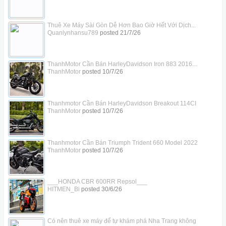
Thuê Xe Máy Sài Gòn Dễ Hơn Bao Giờ Hết Với Dịch...
Quanlynhansu789
posted
21/7/26
ThanhMotor Cần Bán HarleyDavidson Iron 883 2016...
ThanhMotor
posted
10/7/26
Thanhmotor Cần Bán HarleyDavidson Breakout 114CI
ThanhMotor
posted
10/7/26
Thanhmotor Cần Bán Triumph Trident 660 Model 2022
ThanhMotor
posted
10/7/26
___HONDA CBR 600RR Repsol___
HITMEN_Bi
posted
30/6/26
Có nên thuê xe máy để tự khám phá Nha Trang không