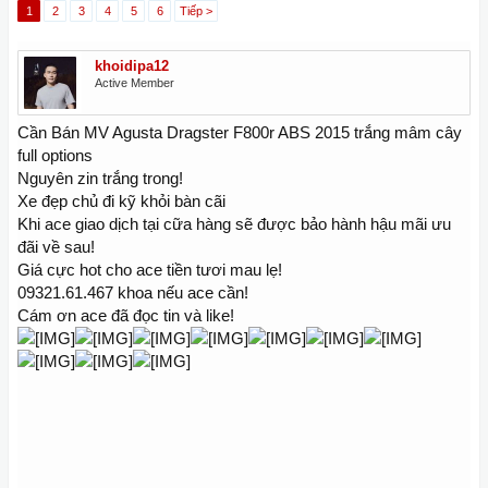
1
2
3
4
5
6
Tiếp >
khoidipa12
Active Member
Cần Bán MV Agusta Dragster F800r ABS 2015 trắng mâm cây
full options
Nguyên zin trắng trong!
Xe đẹp chủ đi kỹ khỏi bàn cãi
Khi ace giao dịch tại cữa hàng sẽ được bảo hành hậu mãi ưu
đãi về sau!
Giá cực hot cho ace tiền tươi mau lẹ!
09321.61.467 khoa nếu ace cần!
Cám ơn ace đã đọc tin và like!