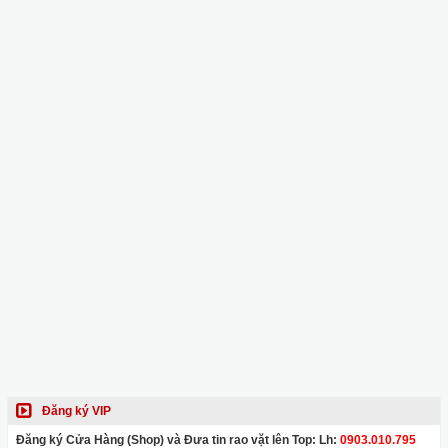
Đăng ký VIP
Đăng ký Cửa Hàng (Shop) và Đưa tin rao vặt lên Top: Lh:
0903.010.795