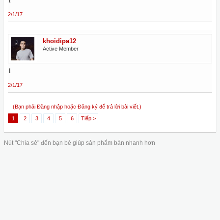
2/1/17
khoidipa12
Active Member
1
2/1/17
(Bạn phải Đăng nhập hoặc Đăng ký để trả lời bài viết.)
1
2
3
4
5
6
Tiếp >
Nút "Chia sẻ" đến bạn bè giúp sản phẩm bán nhanh hơn