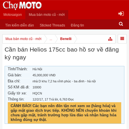
Motosaigon
Mua bán moto cũ - mới
Tìm kiếm diễn đàn
Sticked Threads
Đăng tin
Mua bán moto cũ - mới
...
Benelli
Cần bán Helios 175cc bao hồ sơ về đăng
ký ngay
Tỉnh/Thành:
Hà Nội
Giá bán:
45,000,000 VNĐ
Địa chỉ:
nhà D khu 7,2 ha vĩnh phúc - ba đình - hà nội
Số KM đã đi:
10000
Giấy tờ xe:
HQCN
Thông tin:
12/2/17
, 17 Trả lời, 6,763 Đọc
CẢNH BÁO! Các bạn nên đến tận nơi xem xe (hàng hóa) và
gặp mặt giao dịch trực tiếp. KHÔNG NÊN chuyển khoản khi
chưa gặp mặt, tránh trường hợp lừa đảo và nhận hàng hóa
không đúng sự thật.