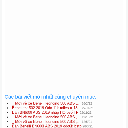
Các bài viết mới nhất cùng chuyên mục:
_ Mới về xe Benelli leoncino 500 ABS ,...
26/2/22
Beneli trk 502 2019 Odo 11k miles = 18...
27/11/21
Bán BN600I ABS 2019 nhập HQ bsố TP
22/11/21
_ Mới về xe Benelli leoncino 500 ABS ,...
19/10/21
_ Mới về xe Benelli leoncino 500 ABS ,...
12/5/21
Bán Benelli BN600I ABS 2019 odo6k bstp
28/3/21