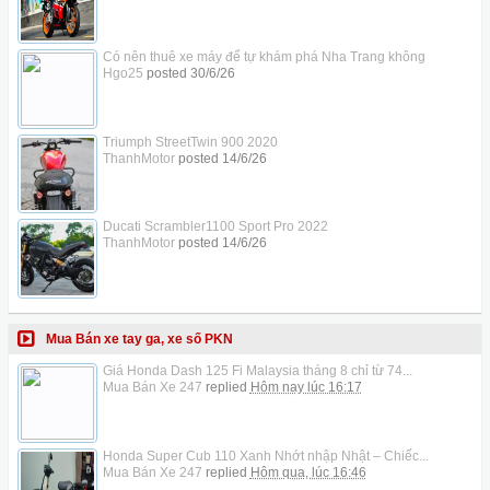
Có nên thuê xe máy để tự khám phá Nha Trang không
Hgo25
posted
30/6/26
Triumph StreetTwin 900 2020
ThanhMotor
posted
14/6/26
Ducati Scrambler1100 Sport Pro 2022
ThanhMotor
posted
14/6/26
Mua Bán xe tay ga, xe số PKN
Giá Honda Dash 125 Fi Malaysia tháng 8 chỉ từ 74...
Mua Bán Xe 247
replied
Hôm nay lúc 16:17
Honda Super Cub 110 Xanh Nhớt nhập Nhật – Chiếc...
Mua Bán Xe 247
replied
Hôm qua, lúc 16:46