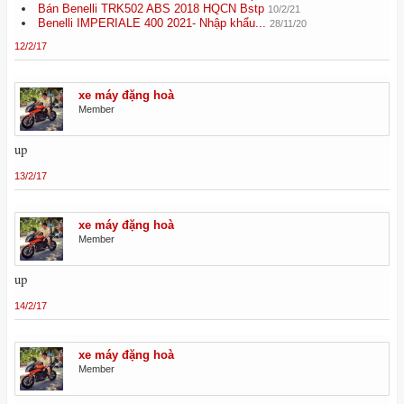
Bán Benelli TRK502 ABS 2018 HQCN Bstp
10/2/21
Benelli IMPERIALE 400 2021- Nhập khẩu...
28/11/20
12/2/17
xe máy đặng hoà
Member
up
13/2/17
xe máy đặng hoà
Member
up
14/2/17
xe máy đặng hoà
Member