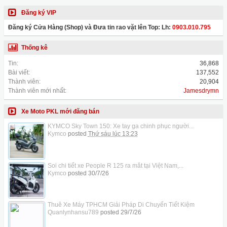
Đăng ký VIP
Đăng ký Cửa Hàng (Shop) và Đưa tin rao vặt lên Top: Lh:
0903.010.795
Thống kê
Tin:
36,868
Bài viết:
137,552
Thành viên:
20,904
Thành viên mới nhất:
Jamesdrymn
Xe Moto PKL mới đăng bán
KYMCO Sky Town 150: Xe tay ga chinh phục người...
Kymco
posted
Thứ sáu lúc 13:23
Soi chi tiết xe People R 125 ra mắt tại Việt Nam,...
Kymco
posted
30/7/26
Thuê Xe Máy TPHCM Giải Pháp Di Chuyển Tiết Kiệm
Quanlynhansu789
posted
29/7/26