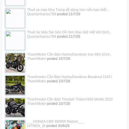
Thuê xe máy Nha Trang dễ dàng hơn nếu bạn biết...
Quanlynhansu789
posted
21/7/26
Thuê Xe Máy Sài Gòn Dễ Hơn Bao Giờ Hết Với Dịch...
Quanlynhansu789
posted
21/7/26
ThanhMotor Cần Bán HarleyDavidson Iron 883 2016...
ThanhMotor
posted
10/7/26
Thanhmotor Cần Bán HarleyDavidson Breakout 114CI
ThanhMotor
posted
10/7/26
Thanhmotor Cần Bán Triumph Trident 660 Model 2022
ThanhMotor
posted
10/7/26
___HONDA CBR 600RR Repsol___
HITMEN_Bi
posted
30/6/26