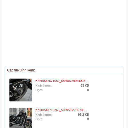
Các file đính kèm:
z7910547671552_6b3007890f56f23d07f66a3f4f0db6ff.jpg
Kích thước:
63 KB
Đọc:
0
z7910547716266_503fe78e796708da679bd216f6a07c73.jpg
Kích thước:
96.2 KB
Đọc:
0