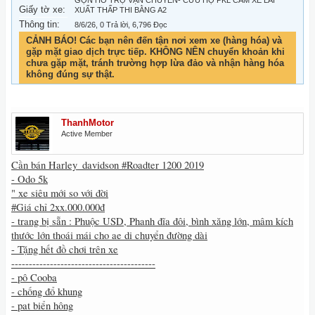
GỌN HỖ TRỢ VẬN CHUYỂN- CỨU HỘ PKL CẦM XE LÃI
Giấy tờ xe:
XUẤT THẤP THI BẰNG A2
Thông tin:
8/6/26
, 0 Trả lời, 6,796 Đọc
CẢNH BÁO! Các bạn nên đến tận nơi xem xe (hàng hóa) và
gặp mặt giao dịch trực tiếp. KHÔNG NÊN chuyển khoản khi
chưa gặp mặt, tránh trường hợp lừa đảo và nhận hàng hóa
không đúng sự thật.
ThanhMotor
Active Member
Cần bán Harley_davidson #Roadter 1200 2019
- Odo 5k
" xe siêu mới so với đời
#Giá chỉ 2xx.000.000đ
- trang bị sẵn : Phuộc USD, Phanh đĩa đôi, bình xăng lớn, mâm kích
thước lớn thoái mái cho ae di chuyển đường dài
- Tặng hết đồ chơi trên xe
-----------------------------------------
- pô Cooba
- chống đổ khung
- pat biển hông