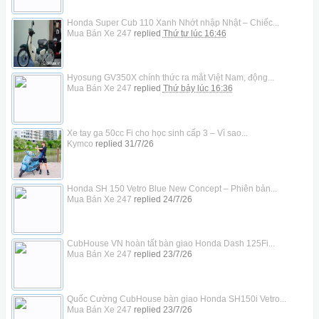
Honda Super Cub 110 Xanh Nhớt nhập Nhật – Chiếc...
Mua Bán Xe 247
replied
Thứ tư lúc 16:46
Hyosung GV350X chính thức ra mắt Việt Nam, động...
Mua Bán Xe 247
replied
Thứ bảy lúc 16:36
Xe tay ga 50cc Fi cho học sinh cấp 3 – Vì sao...
Kymco
replied
31/7/26
Honda SH 150 Vetro Blue New Concept – Phiên bản...
Mua Bán Xe 247
replied
24/7/26
CubHouse VN hoàn tất bàn giao Honda Dash 125Fi...
Mua Bán Xe 247
replied
23/7/26
Quốc Cường CubHouse bàn giao Honda SH150i Vetro...
Mua Bán Xe 247
replied
23/7/26