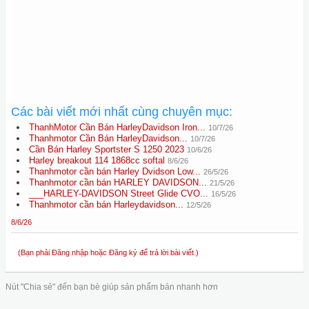
Các bài viết mới nhất cùng chuyên mục:
ThanhMotor Cần Bán HarleyDavidson Iron...
10/7/26
Thanhmotor Cần Bán HarleyDavidson...
10/7/26
Cần Bán Harley Sportster S 1250 2023
10/6/26
Harley breakout 114 1868cc softal
8/6/26
Thanhmotor cần bán Harley Dvidson Low...
26/5/26
Thanhmotor cần bán HARLEY DAVIDSON...
21/5/26
___HARLEY-DAVIDSON Street Glide CVO...
16/5/26
Thanhmotor cần bán Harleydavidson...
12/5/26
8/6/26
(Bạn phải Đăng nhập hoặc Đăng ký để trả lời bài viết.)
Nút "Chia sẻ" đến bạn bè giúp sản phẩm bán nhanh hơn