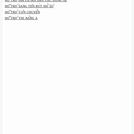
ʜᴏ̂̃ ᴛʀᴏ̛̣ ꜱᴀɴɢ ᴛᴇ̂ɴ ʀᴜ́ᴛ ʜᴏ̂̀ ꜱᴏ̛
ʜᴏ̂̃ ᴛʀᴏ̛̣ ᴠᴀ̣̂ɴ ᴄʜᴜʏᴇ̂̉ɴ
ʜᴏ̂̃ ᴛʀᴏ̛̣ ᴛʜɪ ʙᴀ̆̀ɴɢ ᴀ