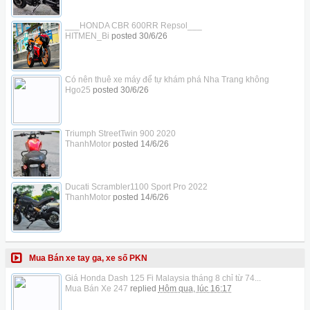
___HONDA CBR 600RR Repsol___
HITMEN_Bi
posted
30/6/26
Có nên thuê xe máy để tự khám phá Nha Trang không
Hgo25
posted
30/6/26
Triumph StreetTwin 900 2020
ThanhMotor
posted
14/6/26
Ducati Scrambler1100 Sport Pro 2022
ThanhMotor
posted
14/6/26
Mua Bán xe tay ga, xe số PKN
Giá Honda Dash 125 Fi Malaysia tháng 8 chỉ từ 74...
Mua Bán Xe 247
replied
Hôm qua, lúc 16:17