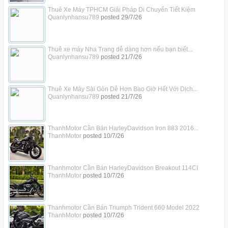
Thuê Xe Máy TPHCM Giải Pháp Di Chuyển Tiết Kiệm
Quanlynhansu789
posted
29/7/26
Thuê xe máy Nha Trang dễ dàng hơn nếu bạn biết...
Quanlynhansu789
posted
21/7/26
Thuê Xe Máy Sài Gòn Dễ Hơn Bao Giờ Hết Với Dịch...
Quanlynhansu789
posted
21/7/26
ThanhMotor Cần Bán HarleyDavidson Iron 883 2016...
ThanhMotor
posted
10/7/26
Thanhmotor Cần Bán HarleyDavidson Breakout 114CI
ThanhMotor
posted
10/7/26
Thanhmotor Cần Bán Triumph Trident 660 Model 2022
ThanhMotor
posted
10/7/26