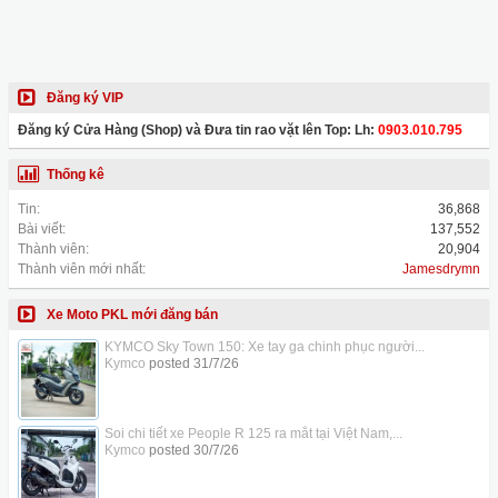
Đăng ký VIP
Đăng ký Cửa Hàng (Shop) và Đưa tin rao vặt lên Top: Lh:
0903.010.795
Thống kê
Tin:
36,868
Bài viết:
137,552
Thành viên:
20,904
Thành viên mới nhất:
Jamesdrymn
Xe Moto PKL mới đăng bán
KYMCO Sky Town 150: Xe tay ga chinh phục người...
Kymco
posted
31/7/26
Soi chi tiết xe People R 125 ra mắt tại Việt Nam,...
Kymco
posted
30/7/26