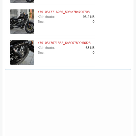
z7910547716266_503fe78e796708da679bd216f6a07c73.jpg
Kích thước:
96.2 KB
Đọc:
0
z7910547671552_6b3007890f56f23d07f66a3f4f0db6ff.jpg
Kích thước:
63 KB
Đọc:
0