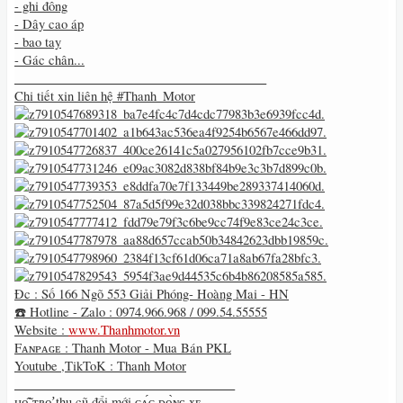
- ghi đông
- Dây cao áp
- bao tay
- Gác chân...
________________________________________
Chi tiết xin liên hệ #Thanh_Motor
Đc : Số 166 Ngõ 553 Giải Phóng- Hoàng Mai - HN
☎️ Hotline - Zalo : 0974.966.968 / 099.54.55555
Website :
www.Thanhmotor.vn
Fᴀɴᴘᴀɢᴇ : Thanh Motor - Mua Bán PKL
Youtube ,TikToK : Thanh Motor
___________________________________
ʜᴏ̂̃ ᴛʀᴏ̛̣ thu cũ đổi mới ᴄᴀ́ᴄ ᴅᴏ̀ɴɢ xᴇ