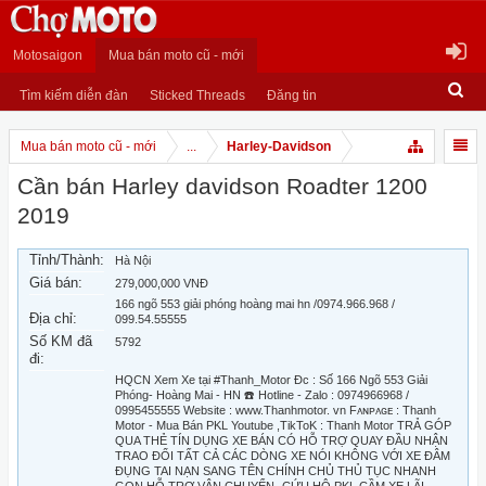
Motosaigon
Mua bán moto cũ - mới
Tìm kiếm diễn đàn
Sticked Threads
Đăng tin
Mua bán moto cũ - mới
...
Harley-Davidson
Cần bán Harley davidson Roadter 1200
2019
Tỉnh/Thành:
Hà Nội
Giá bán:
279,000,000 VNĐ
166 ngõ 553 giải phóng hoàng mai hn /0974.966.968 /
Địa chỉ:
099.54.55555
Số KM đã
5792
đi:
HQCN Xem Xe tại #Thanh_Motor Đc : Số 166 Ngõ 553 Giải
Phóng- Hoàng Mai - HN ☎️ Hotline - Zalo : 0974966968 /
0995455555 Website : www.Thanhmotor. vn Fᴀɴᴘᴀɢᴇ : Thanh
Motor - Mua Bán PKL Youtube ,TikToK : Thanh Motor TRẢ GÓP
QUA THẺ TÍN DỤNG XE BÁN CÓ HỖ TRỢ QUAY ĐẦU NHẬN
TRAO ĐỔI TẤT CẢ CÁC DÒNG XE NÓI KHÔNG VỚI XE ĐÂM
ĐỤNG TAI NẠN SANG TÊN CHÍNH CHỦ THỦ TỤC NHANH