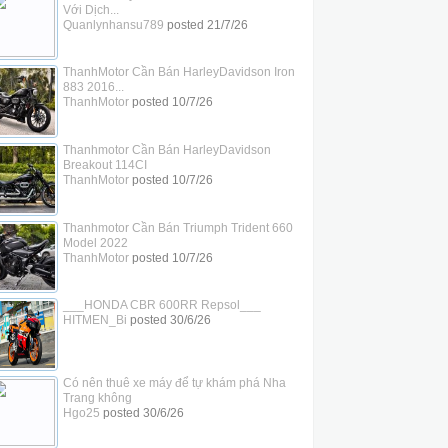
Với Dịch...
Quanlynhansu789
posted
21/7/26
ThanhMotor Cần Bán HarleyDavidson Iron
883 2016...
ThanhMotor
posted
10/7/26
Thanhmotor Cần Bán HarleyDavidson
Breakout 114CI
ThanhMotor
posted
10/7/26
Thanhmotor Cần Bán Triumph Trident 660
Model 2022
ThanhMotor
posted
10/7/26
___HONDA CBR 600RR Repsol___
HITMEN_Bi
posted
30/6/26
Có nên thuê xe máy để tự khám phá Nha
Trang không
Hgo25
posted
30/6/26