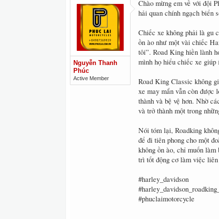
Chào mừng em về với đội P
hải quan chính ngạch biển 
Chiếc xe không phải là gu 
ồn ào như một vài chiếc Ha
tôi”. Road King hiền lành 
mình họ hiểu chiếc xe giúp 
Nguyễn Thanh
Phúc
Active Member
Road King Classic không gi
xe may mắn vẫn còn được lớ
thành và bệ vệ hơn. Nhờ các
và trở thành một trong nhữ
Nói tóm lại, Roadking không
để đi tiên phong cho một đ
không ồn ào, chỉ muốn làm 
trì tốt động cơ làm việc li
#harley_davidson
#harley_davidson_roadking
#phuclaimotorcycle