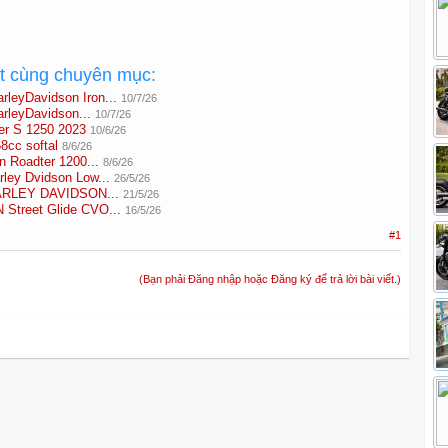
ất cùng chuyên mục:
leyDavidson Iron...
10/7/26
rleyDavidson...
10/7/26
er S 1250 2023
10/6/26
8cc softal
8/6/26
n Roadter 1200...
8/6/26
ley Dvidson Low...
26/5/26
HARLEY DAVIDSON...
21/5/26
treet Glide CVO...
16/5/26
#1
(Bạn phải Đăng nhập hoặc Đăng ký để trả lời bài viết.)