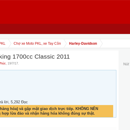
PKL
Chợ xe Moto PKL, xe Tay Côn
Harley-Davidson
ing 1700cc Classic 2011
Phúc
,
19/7/17
.
Nút
rả lời, 5,292 Đọc
hàng hóa) và gặp mặt giao dịch trực tiếp. KHÔNG NÊN
g hợp lừa đảo và nhận hàng hóa không đúng sự thật.