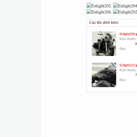
Các file đính kèm:
Enlight209.
Kích thước:
8
Đọc:
Enlight213.
Kích thước:
7
Đọc: