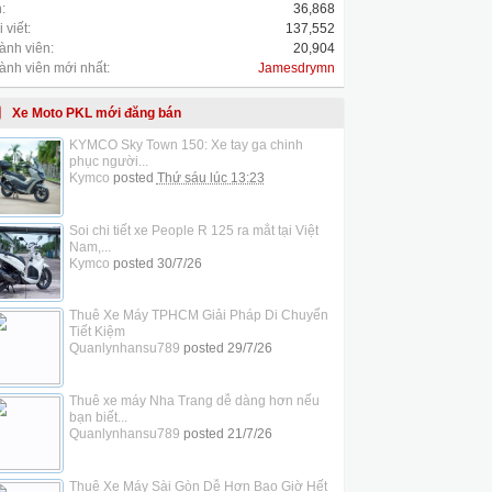
:
36,868
 viết:
137,552
ành viên:
20,904
ành viên mới nhất:
Jamesdrymn
Xe Moto PKL mới đăng bán
KYMCO Sky Town 150: Xe tay ga chinh
phục người...
Kymco
posted
Thứ sáu lúc 13:23
Soi chi tiết xe People R 125 ra mắt tại Việt
Nam,...
Kymco
posted
30/7/26
Thuê Xe Máy TPHCM Giải Pháp Di Chuyển
Tiết Kiệm
Quanlynhansu789
posted
29/7/26
Thuê xe máy Nha Trang dễ dàng hơn nếu
bạn biết...
Quanlynhansu789
posted
21/7/26
Thuê Xe Máy Sài Gòn Dễ Hơn Bao Giờ Hết