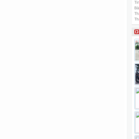
Tin
Bài
Th
Th