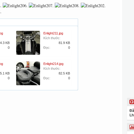
jpg
Enlight211.jpg
Kích thước:
4.3 KB
81.9 KB
0
Đọc:
0
jpg
Enlight214.jpg
Kích thước:
5.1 KB
82.5 KB
0
Đọc:
0
Đă
Lh