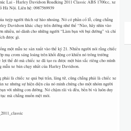
húc Lai - Harley Davidson Roadking 2011 Classic ABS 1700cc, xe
số Hà Nội. Liên hệ: 0987569939
của tuýp người thích sự hào nhoáng. Nó có phần cổ lỗ, cũng chẳng
rley Davidson khác chạy trên đường như thể “Nào, hãy nhìn vào
hơn nhiều, nó dành cho những người “Làm bạn với bụi đường” và chỉ
ích được gì.
ống một mẫu xe sản xuất vào thế kỷ 21. Nhiều người nói rằng chiếc
p mạ crom sáng loáng trên khối động cơ khiến nó trông trưởng
 lợi thế đó mà chiếc xe đã tạo ra được một bản sắc riêng cho mình
ng mẫu xe bán chạy nhất của Harley Davidson.
 phải là chiếc xe quá bụi trần, lãng tử, cũng chẳng phải là chiếc xe
oàn xe nhưng sự hiện diện của nó minh chứng cho một nhóm người
bạn với những con đường. Nó chậm rãi và đều, bền bỉ và luôn duy
ên tục mà chẳng muốn mệt mỏi.
_2011_classic