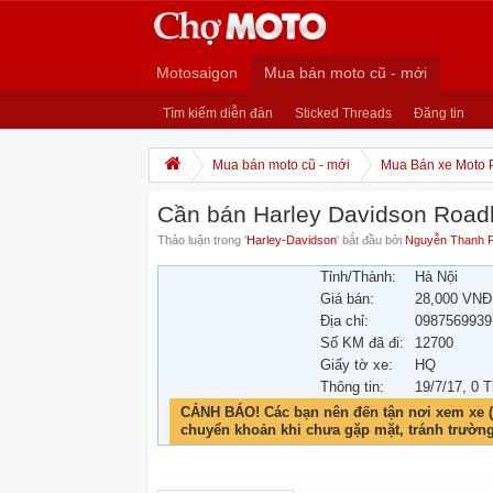
Motosaigon
Mua bán moto cũ - mới
Tìm kiếm diễn đàn
Sticked Threads
Đăng tin
Mua bán moto cũ - mới
Mua Bán xe Moto 
Cần bán Harley Davidson Roadk
Thảo luận trong '
Harley-Davidson
' bắt đầu bởi
Nguyễn Thanh 
Tỉnh/Thành:
Hà Nội
Giá bán:
28,000 VNĐ
Địa chỉ:
0987569939
Số KM đã đi:
12700
Giấy tờ xe:
HQ
Thông tin:
19/7/17
, 0 T
CẢNH BÁO! Các bạn nên đến tận nơi xem xe (
chuyển khoản khi chưa gặp mặt, tránh trườn