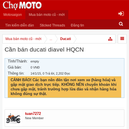
Motosaigon
Mua bán moto cũ - mới
Tìm kiếm diễn đàn
Sticked Threads
Đăng tin
Mua bán moto cũ - mới
...
Ducati
Cần bán ducati diavel HQCN
Tỉnh/Thành:
empty
Giá bán:
0 VNĐ
Thông tin:
14/1/15
, 0 Trả lời, 2,202 Đọc
CẢNH BÁO! Các bạn nên đến tận nơi xem xe (hàng hóa) và
gặp mặt giao dịch trực tiếp. KHÔNG NÊN chuyển khoản khi
chưa gặp mặt, tránh trường hợp lừa đảo và nhận hàng hóa
không đúng sự thật.
tuan7272
New Member