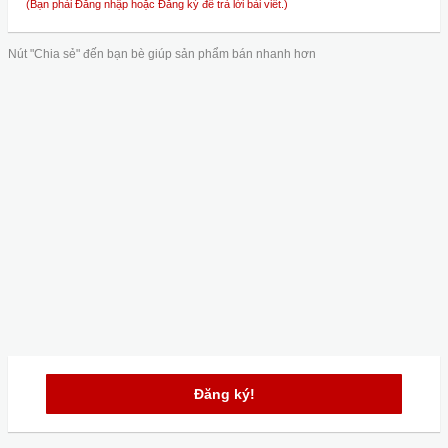
(Bạn phải Đăng nhập hoặc Đăng ký để trả lời bài viết.)
Nút "Chia sẻ" đến bạn bè giúp sản phẩm bán nhanh hơn
Đăng ký!