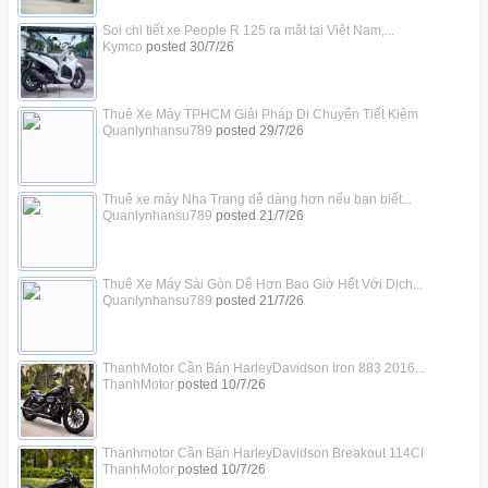
Soi chi tiết xe People R 125 ra mắt tại Việt Nam,...
Kymco
posted
30/7/26
Thuê Xe Máy TPHCM Giải Pháp Di Chuyển Tiết Kiệm
Quanlynhansu789
posted
29/7/26
Thuê xe máy Nha Trang dễ dàng hơn nếu bạn biết...
Quanlynhansu789
posted
21/7/26
Thuê Xe Máy Sài Gòn Dễ Hơn Bao Giờ Hết Với Dịch...
Quanlynhansu789
posted
21/7/26
ThanhMotor Cần Bán HarleyDavidson Iron 883 2016...
ThanhMotor
posted
10/7/26
Thanhmotor Cần Bán HarleyDavidson Breakout 114CI
ThanhMotor
posted
10/7/26