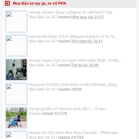
Mua Bán xe tay ga, xe số PKN
Honda Giorno+ Buzz Lightyear về Việt Nam? Giá...
Mua Bán Xe 247
replied
Hôm qua, lúc 15:57
Giá Honda Dash 125 Fi Malaysia tháng 8 chỉ từ 74...
Mua Bán Xe 247
replied
Thứ năm lúc 16:17
Honda Super Cub 110 Xanh Nhớt nhập Nhật – Chiếc...
Mua Bán Xe 247
replied
Thứ tư lúc 16:46
Hyosung GV350X chính thức ra mắt Việt Nam, động...
Mua Bán Xe 247
replied
1/8/26
Xe tay ga 50cc Fi cho học sinh cấp 3 – Vì sao...
Kymco
replied
31/7/26
Honda SH 150 Vetro Blue New Concept – Phiên bản...
Mua Bán Xe 247
replied
24/7/26