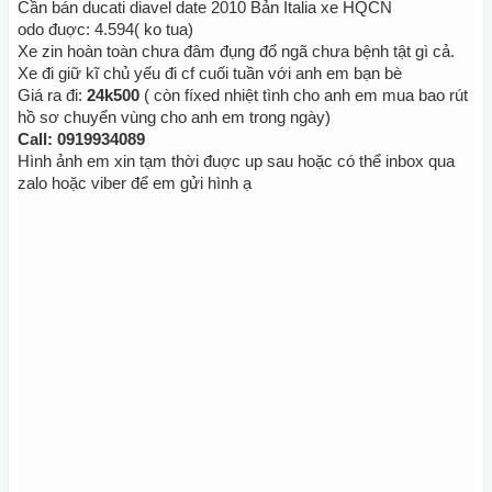
Cần bán ducati diavel date 2010 Bản Italia xe HQCN
odo đuợc: 4.594( ko tua)
Xe zin hoàn toàn chưa đâm đụng đổ ngã chưa bệnh tật gì cả.
Xe đi giữ kĩ chủ yếu đi cf cuối tuần với anh em bạn bè
Giá ra đi:
24k500
( còn fíxed nhiệt tình cho anh em mua bao rút
hồ sơ chuyển vùng cho anh em trong ngày)
Call: 0919934089
Hình ảnh em xin tạm thời đuợc up sau hoặc có thể inbox qua
zalo hoặc viber để em gửi hình ạ