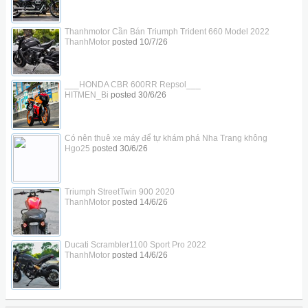
Thanhmotor Cần Bán Triumph Trident 660 Model 2022
ThanhMotor
posted
10/7/26
___HONDA CBR 600RR Repsol___
HITMEN_Bi
posted
30/6/26
Có nên thuê xe máy để tự khám phá Nha Trang không
Hgo25
posted
30/6/26
Triumph StreetTwin 900 2020
ThanhMotor
posted
14/6/26
Ducati Scrambler1100 Sport Pro 2022
ThanhMotor
posted
14/6/26