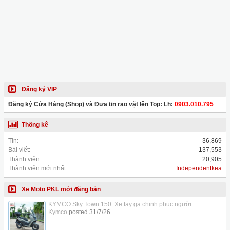
Đăng ký VIP
Đăng ký Cửa Hàng (Shop) và Đưa tin rao vặt lên Top: Lh:
0903.010.795
Thống kê
Tin:
36,869
Bài viết:
137,553
Thành viên:
20,905
Thành viên mới nhất:
Independentkea
Xe Moto PKL mới đăng bán
KYMCO Sky Town 150: Xe tay ga chinh phục người...
Kymco
posted
31/7/26