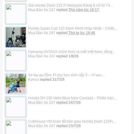
Giá Honda Dash 125 Fi Malaysia tháng 8 chỉ từ 74...
Mua Bán Xe 247
replied
Thứ năm lúc 16:17
Honda Super Cub 110 Xanh Nhớt nhập Nhật – Chiếc...
Mua Bán Xe 247
replied
Thứ tư lúc 16:46
Hyosung GV350X chính thức ra mắt Việt Nam, động...
Mua Bán Xe 247
replied
1/8/26
Xe tay ga 50cc Fi cho học sinh cấp 3 – Vì sao...
Kymco
replied
31/7/26
Honda SH 150 Vetro Blue New Concept – Phiên bản...
Mua Bán Xe 247
replied
24/7/26
CubHouse VN hoàn tất bàn giao Honda Dash 125Fi...
Mua Bán Xe 247
replied
23/7/26