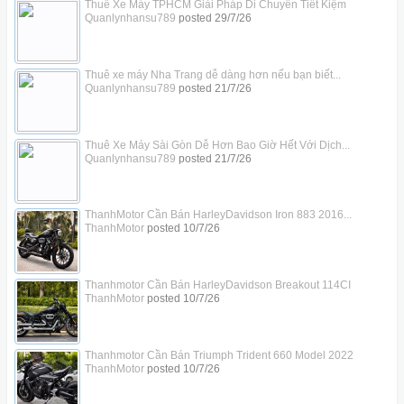
Thuê Xe Máy TPHCM Giải Pháp Di Chuyển Tiết Kiệm
Quanlynhansu789
posted
29/7/26
Thuê xe máy Nha Trang dễ dàng hơn nếu bạn biết...
Quanlynhansu789
posted
21/7/26
Thuê Xe Máy Sài Gòn Dễ Hơn Bao Giờ Hết Với Dịch...
Quanlynhansu789
posted
21/7/26
ThanhMotor Cần Bán HarleyDavidson Iron 883 2016...
ThanhMotor
posted
10/7/26
Thanhmotor Cần Bán HarleyDavidson Breakout 114CI
ThanhMotor
posted
10/7/26
Thanhmotor Cần Bán Triumph Trident 660 Model 2022
ThanhMotor
posted
10/7/26