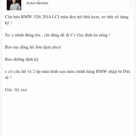
Active Member
Cần bán BMW 520i 2014 LCI màu đen nội thất kem, xe nhà sử dụng
kỹ !
Xe a mình đứng tên , chỉ dùng để đi Cv Gia đình ăn uống !
Bao tua đồng hồ Sơn dậm abcd
Bảo dưỡng định kỳ
e có cửa hit và 2 ốp màn hình sau màn chính hãng BMW nhập từ Đức
về !
Giá: 1tỷ xxx