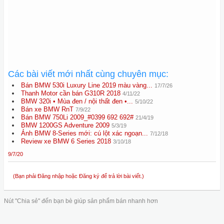
Các bài viết mới nhất cùng chuyên mục:
Bán BMW 530i Luxury Line 2019 màu vàng...
17/7/26
Thanh Motor cần bán G310R 2018
4/11/22
BMW 320i • Mùa đen / nội thất đen •...
5/10/22
Bán xe BMW RnT
7/9/22
Bán BMW 750Li 2009_#0399 692 692#
21/4/19
BMW 1200GS Adventure 2009
5/3/19
Ảnh BMW 8-Series mới: cú lột xác ngoạn...
7/12/18
Review xe BMW 6 Series 2018
3/10/18
9/7/20
(Bạn phải Đăng nhập hoặc Đăng ký để trả lời bài viết.)
Nút "Chia sẻ" đến bạn bè giúp sản phẩm bán nhanh hơn