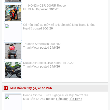
___HONDA CBR 600RR Repsol___
HITMEN_Bi
posted
30/6/26
Có nên thuê xe máy để tự khám phá Nha Trang không
Hgo25
posted
30/6/26
Triumph StreetTwin 900 2020
ThanhMotor
posted
14/6/26
Ducati Scrambler1100 Sport Pro 2022
ThanhMotor
posted
14/6/26
Mua Bán xe tay ga, xe số PKN
Honda Giorno+ Buzz Lightyear về Việt Nam? Giá...
Mua Bán Xe 247
replied
Hôm qua, lúc 15:57