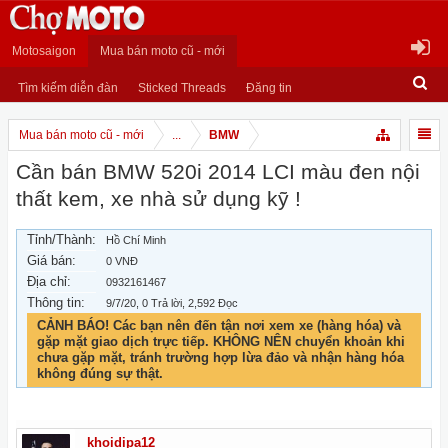
Motosaigon
Mua bán moto cũ - mới
Tìm kiếm diễn đàn
Sticked Threads
Đăng tin
Mua bán moto cũ - mới
...
BMW
Cần bán BMW 520i 2014 LCI màu đen nội
thất kem, xe nhà sử dụng kỹ !
Tỉnh/Thành:
Hồ Chí Minh
Giá bán:
0 VNĐ
Địa chỉ:
0932161467
Thông tin:
9/7/20
, 0 Trả lời, 2,592 Đọc
CẢNH BÁO! Các bạn nên đến tận nơi xem xe (hàng hóa) và
gặp mặt giao dịch trực tiếp. KHÔNG NÊN chuyển khoản khi
chưa gặp mặt, tránh trường hợp lừa đảo và nhận hàng hóa
không đúng sự thật.
khoidipa12