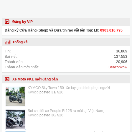
Đăng ký VIP
Đăng ký Cửa Hàng (Shop) và Đưa tin rao vặt lên Top: Lh:
0903.010.795
Thống kê
Tin:
36,869
Bài viết:
137,553
Thành viên:
20,906
Thành viên mới nhất:
Beaconkbw
Xe Moto PKL mới đăng bán
KYMCO Sky Town 150: Xe tay ga chinh phục người...
Kymco
posted
31/7/26
Soi chi tiết xe People R 125 ra mắt tại Việt Nam,...
Kymco
posted
30/7/26