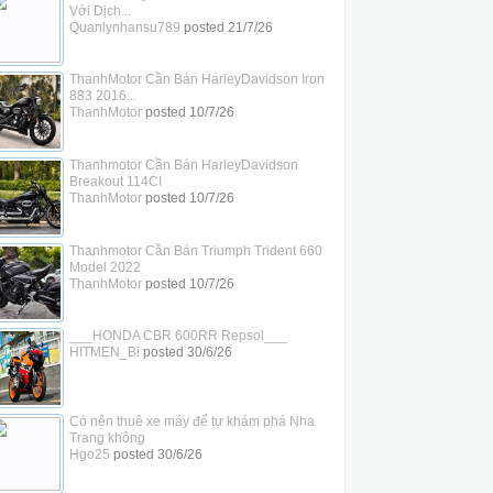
Với Dịch...
Quanlynhansu789
posted
21/7/26
ThanhMotor Cần Bán HarleyDavidson Iron
883 2016...
ThanhMotor
posted
10/7/26
Thanhmotor Cần Bán HarleyDavidson
Breakout 114CI
ThanhMotor
posted
10/7/26
Thanhmotor Cần Bán Triumph Trident 660
Model 2022
ThanhMotor
posted
10/7/26
___HONDA CBR 600RR Repsol___
HITMEN_Bi
posted
30/6/26
Có nên thuê xe máy để tự khám phá Nha
Trang không
Hgo25
posted
30/6/26