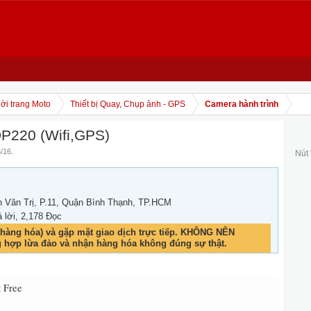
ời trang Moto
Thiết bị Quay, Chụp ảnh - GPS
Camera hành trình
DP220 (Wifi,GPS)
6/16
.
Nút
 Văn Trị, P.11, Quận Bình Thạnh, TP.HCM
ả lời, 2,178 Đọc
hàng hóa) và gặp mặt giao dịch trực tiếp. KHÔNG NÊN
g hợp lừa đảo và nhận hàng hóa không đúng sự thật.
 Free