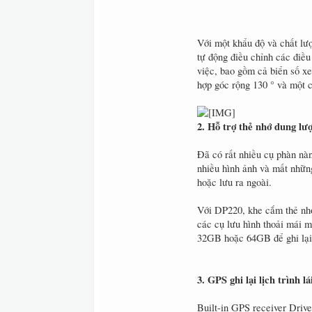
Với một khẩu độ và chất lư
tự động điều chỉnh các điều
việc, bao gồm cả biển số x
hợp góc rộng 130 ° và một 
2. Hỗ trợ thẻ nhớ dung lư
Đã có rất nhiều cụ phàn nà
nhiều hình ảnh và mất những
hoặc lưu ra ngoài.
Với DP220, khe cắm thẻ nh
các cụ lưu hình thoải mái m
32GB hoặc 64GB để ghi lại 
3. GPS ghi lại lịch trình lá
Built-in GPS receiver Driv