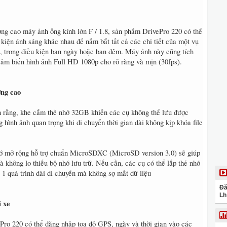
ợng cao máy ảnh ống kính lớn F / 1.8, sản phẩm DrivePro 220 có thể
 kiện ánh sáng khác nhau để nắm bắt tất cả các chi tiết của một vụ
e, trong điều kiện ban ngày hoặc ban đêm. Máy ảnh này cũng tích
cảm biến hình ảnh Full HD 1080p cho rõ ràng và mịn (30fps).
ợng cao
n rằng, khe cắm thẻ nhớ 32GB khiến các cụ không thể lưu được
 hình ảnh quan trọng khi di chuyển thời gian dài không kịp khóa file
ớ mở rộng hỗ trợ chuẩn MicroSDXC (MicroSD version 3.0) sẽ giúp
à không lo thiếu bộ nhớ lưu trữ. Nếu cần, các cụ có thể lắp thẻ nhớ
1 quá trình dài di chuyển mà không sợ mất dữ liệu
Đă
Lh
i xe
ePro 220 có thể đăng nhập tọa độ GPS, ngày và thời gian vào các