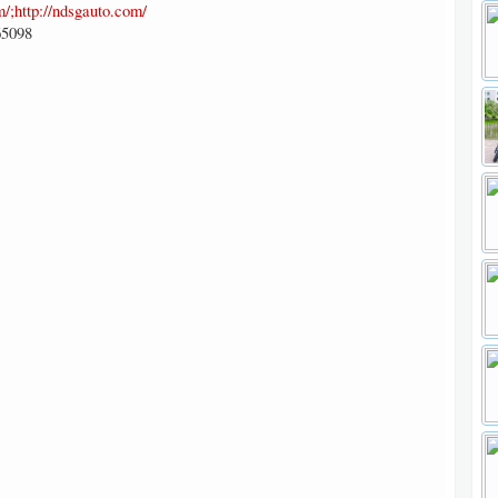
/;http://ndsgauto.com/
65098