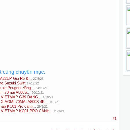
ất cùng chuyên mục:
A22EP Giá Rẻ &...
27/5/23
o Suzuki Swift
17/12/22
o xe Peugeot đẳng...
24/10/21
mi 70mai A800S...
20/10/21
VIETMAP G39 DẠNG...
4/10/21
IAOMI 70MAI A800S 4K...
1/10/21
map KC01 Pro cảnh...
29/9/21
VIETMAP KC01 PRO CẢNH...
28/9/21
#1