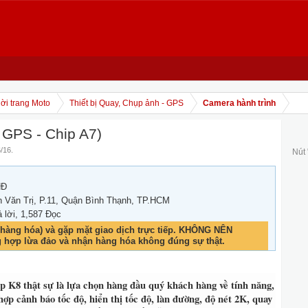
ời trang Moto
Thiết bị Quay, Chụp ảnh - GPS
Camera hành trình
 GPS - Chip A7)
6/16
.
Nút
NĐ
 Văn Trị, P.11, Quận Bình Thạnh, TP.HCM
ả lời, 1,587 Đọc
hàng hóa) và gặp mặt giao dịch trực tiếp. KHÔNG NÊN
g hợp lừa đảo và nhận hàng hóa không đúng sự thật.
 K8 thật sự là lựa chọn hàng đầu quý khách hàng về tính năng,
hợp cảnh báo tốc độ, hiển thị tốc độ, làn đường, độ nét 2K, quay