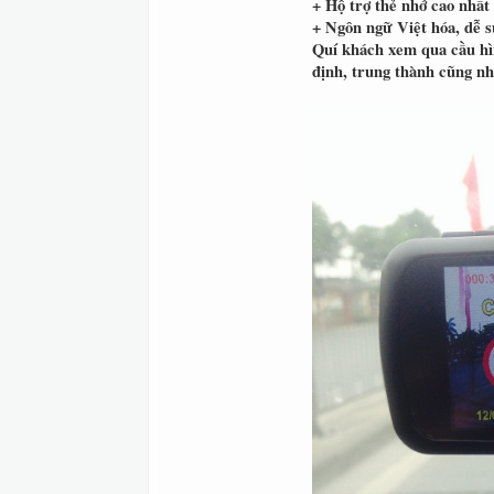
+ Hộ trợ thẻ nhớ cao nhấ
+ Ngôn ngữ Việt hóa, dễ 
Quí khách xem qua cầu hì
định, trung thành cũng nh