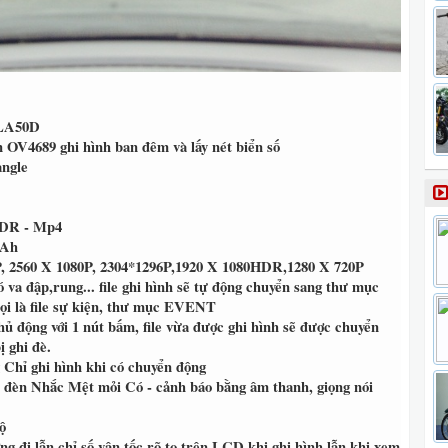
LA50D
 OV4689 ghi hình ban đêm và lấy nét biển số
angle
R - Mp4
mAh
, 2560 X 1080P, 2304*1296P,1920 X 1080HDR,1280 X 720P
 va đập,rung... file ghi hình sẽ tự động chuyển sang thư mục
ọi là file sự kiện, thư mục EVENT
ủ động với 1 nút bấm, file vừa được ghi hình sẽ được chuyển
 ghi đè.
g
Chỉ ghi hình khi có chuyển động
 đèn
Nhắc Mệt mỏi
Có - cảnh báo bằng âm thanh, giọng nói
ộ
ng đi lẫn chỉ số vận tốc rõ to trên LCD khi ghi hình lẫn khi xem