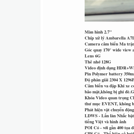
Màn hình
2.7"
Chíp xử lý
Ambarella A7
Camera cảm biến
Ma trận
Góc quay
170° wide view 
Lens
6G
Thẻ nhớ
128G
Video định dạng
HDR+WD
Pin
Polymer battery 350
Độ phân giải
2304 X 1296P
Cảm biến va đập
Khi xe có
bảo mật,không bị ghi đè.G
Khóa Video quan trọng
Ch
thư mục EVENT, không bị
Phát hiện vật chuyển độn
LDWS - Lấn làn
Nhắc bật
tiếng Việt và hình ảnh
POI
Có - với gần 400 tọa đ
GPS
Có - Thể hiện cả hướ