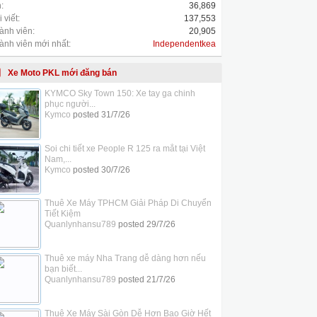
:
36,869
 viết:
137,553
ành viên:
20,905
ành viên mới nhất:
Independentkea
Xe Moto PKL mới đăng bán
KYMCO Sky Town 150: Xe tay ga chinh
phục người...
Kymco
posted
31/7/26
Soi chi tiết xe People R 125 ra mắt tại Việt
Nam,...
Kymco
posted
30/7/26
Thuê Xe Máy TPHCM Giải Pháp Di Chuyển
Tiết Kiệm
Quanlynhansu789
posted
29/7/26
Thuê xe máy Nha Trang dễ dàng hơn nếu
bạn biết...
Quanlynhansu789
posted
21/7/26
Thuê Xe Máy Sài Gòn Dễ Hơn Bao Giờ Hết