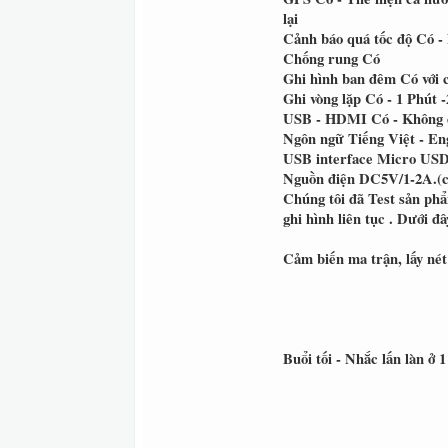
lại
Cảnh báo quá tốc độ
Có - 
Chống rung
Có
Ghi hình ban đêm
Có với 
Ghi vòng lặp
Có - 1 Phút -
USB - HDMI
Có - Không
Ngôn ngữ
Tiếng Việt - En
USB interface
Micro USD/
Nguồn điện
DC5V/1-2A.(c
Chúng tôi đã Test sản phẩm
ghi hình liên tục . Dưới đ
Cảm biến ma trận, lấy nét 
Buổi tối - Nhắc lấn làn ở 1