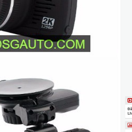
Đă
Lh