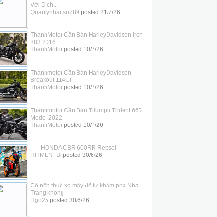
Với Dịch...
Quanlynhansu789
posted
21/7/26
ThanhMotor Cần Bán HarleyDavidson Iron
883 2016...
ThanhMotor
posted
10/7/26
Thanhmotor Cần Bán HarleyDavidson
Breakout 114CI
ThanhMotor
posted
10/7/26
Thanhmotor Cần Bán Triumph Trident 660
Model 2022
ThanhMotor
posted
10/7/26
___HONDA CBR 600RR Repsol___
HITMEN_Bi
posted
30/6/26
Có nên thuê xe máy để tự khám phá Nha
Trang không
Hgo25
posted
30/6/26