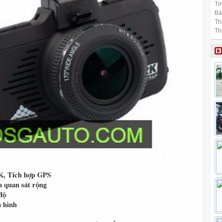
Tin
Bài
Th
Th
2K, Tích hợp GPS
m quan sát rộng
độ
n hình