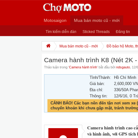
Motosaigon
Mua bán moto cũ - mới
Tìm kiếm diễn đàn
Sticked Threads
Đăng tin
Mua bán moto cũ - mới
Đồ bảo hộ Moto, th
Camera hành trình K8 (Nét 2K -
Thảo luận trong '
Camera hành trình
' bắt đầu bởi
ndsgauto
,
12/
Tỉnh/Thành:
Hồ Chí Minh
Giá bán:
2,600,000 V
Địa chỉ:
336/50A Phan
Thông tin:
12/6/16
, 0 Tr
CẢNH BÁO! Các bạn nên đến tận nơi xem xe (
chuyển khoản khi chưa gặp mặt, tránh trườn
Camera hành trình cao cấp
và hình ảnh, với GPS tích 