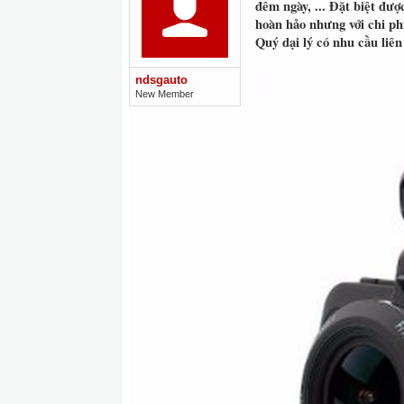
đêm ngày, ... Đặt biệt đư
hoàn hảo nhưng với chi p
Quý dại lý có nhu cầu li
ndsgauto
New Member