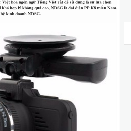
ợc Việt hóa ngôn ngữ Tiếng Việt rất dễ sử dụng là sự lựa chọn
hí khá hợp lý không quá cao, NDSG là đại diện PP K8 miền Nam,
ên hệ kinh doanh NDSG.