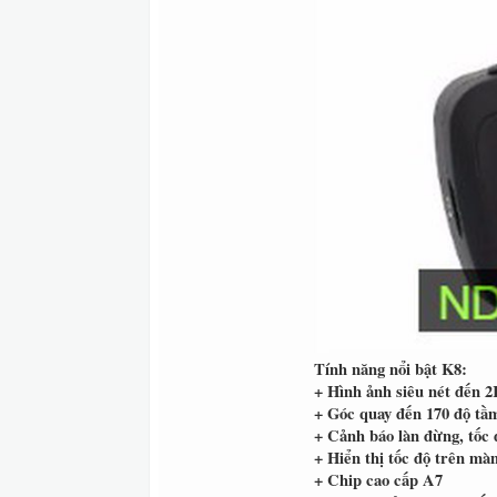
Tính năng nổi bật K8:
+ Hình ảnh siêu nét đến 
+ Góc quay đến 170 độ tầ
+ Cảnh báo làn đừng, tốc 
+ Hiển thị tốc độ trên mà
+ Chip cao cấp A7