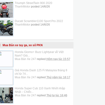
Triumph StreetTwin 900 2020
ThanhMotor
posted
14/6/26
Ducati Scrambler1100 Sport Pro 2022
ThanhMotor
posted
14/6/26
Mua Bán xe tay ga, xe số PKN
Honda Giorno+ Buzz Lightyear về Việt
Nam? Giá...
Mua Bán Xe 247
replied
Hôm nay lúc 15:57
Giá Honda Dash 125 Fi Malaysia tháng 8
chỉ từ 74...
Mua Bán Xe 247
replied
Thứ năm lúc 16:17
Honda Super Cub 110 Xanh Nhớt nhập
Nhật – Chiếc...
Mua Bán Xe 247
replied
Thứ tư lúc 16:46