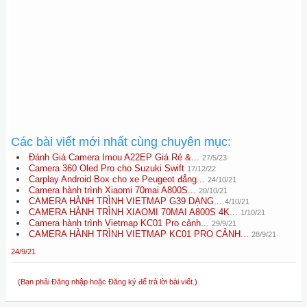
Các bài viết mới nhất cùng chuyên mục:
Đánh Giá Camera Imou A22EP Giá Rẻ &...
27/5/23
Camera 360 Oled Pro cho Suzuki Swift
17/12/22
Carplay Android Box cho xe Peugeot đẳng...
24/10/21
Camera hành trình Xiaomi 70mai A800S...
20/10/21
CAMERA HÀNH TRÌNH VIETMAP G39 DẠNG...
4/10/21
CAMERA HÀNH TRÌNH XIAOMI 70MAI A800S 4K...
1/10/21
Camera hành trình Vietmap KC01 Pro cảnh...
29/9/21
CAMERA HÀNH TRÌNH VIETMAP KC01 PRO CẢNH...
28/9/21
24/9/21
(Bạn phải Đăng nhập hoặc Đăng ký để trả lời bài viết.)