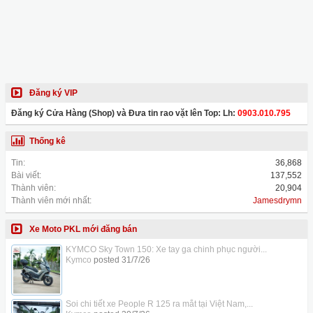
Đăng ký VIP
Đăng ký Cửa Hàng (Shop) và Đưa tin rao vặt lên Top: Lh:
0903.010.795
Thống kê
Tin:
36,868
Bài viết:
137,552
Thành viên:
20,904
Thành viên mới nhất:
Jamesdrymn
Xe Moto PKL mới đăng bán
KYMCO Sky Town 150: Xe tay ga chinh phục người...
Kymco
posted
31/7/26
Soi chi tiết xe People R 125 ra mắt tại Việt Nam,...