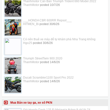
Thanhmotor Cần Bán Triumph Trident 660 Model 2022
ThanhMotor
posted
10/7/26
___HONDA CBR 600RR Repsol___
HITMEN_Bi
posted
30/6/26
Có nên thuê xe máy để tự khám phá Nha Trang không
Hgo25
posted
30/6/26
Triumph StreetTwin 900 2020
ThanhMotor
posted
14/6/26
Ducati Scrambler1100 Sport Pro 2022
ThanhMotor
posted
14/6/26
Mua Bán xe tay ga, xe số PKN
Giá Honda Dash 125 Fi Malaysia tháng 8 chỉ từ 74...