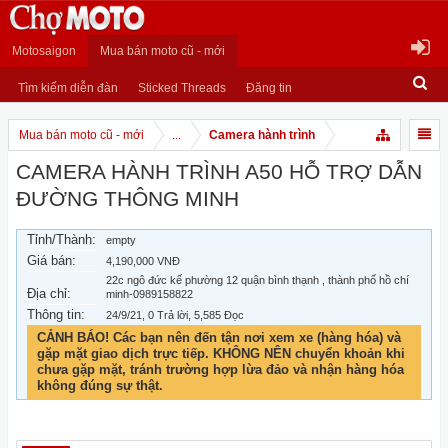
Motosaigon
Mua bán moto cũ - mới
Tìm kiếm diễn đàn
Sticked Threads
Đăng tin
Mua bán moto cũ - mới
...
Camera hành trình
CAMERA HÀNH TRÌNH A50 HỖ TRỢ DẪN
ĐƯỜNG THÔNG MINH
Tỉnh/Thành:
empty
Giá bán:
4,190,000 VNĐ
22c ngô đức kế phường 12 quận bình thạnh , thành phố hồ chí
Địa chỉ:
minh-0989158822
Thông tin:
24/9/21
, 0 Trả lời, 5,585 Đọc
CẢNH BÁO! Các bạn nên đến tận nơi xem xe (hàng hóa) và
gặp mặt giao dịch trực tiếp. KHÔNG NÊN chuyển khoản khi
chưa gặp mặt, tránh trường hợp lừa đảo và nhận hàng hóa
không đúng sự thật.