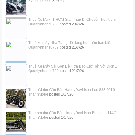
Kymco
posted
30/7/26
Thuê Xe Máy TPHCM Giải Pháp Di Chuyển Tiết Kiệm
Quanlynhansu789
posted
29/7/26
Thuê xe máy Nha Trang dễ dàng hơn nếu bạn biết...
Quanlynhansu789
posted
21/7/26
Thuê Xe Máy Sài Gòn Dễ Hơn Bao Giờ Hết Với Dịch...
Quanlynhansu789
posted
21/7/26
ThanhMotor Cần Bán HarleyDavidson Iron 883 2016...
ThanhMotor
posted
10/7/26
Thanhmotor Cần Bán HarleyDavidson Breakout 114CI
ThanhMotor
posted
10/7/26