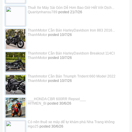
Thuê Xe Máy Sài Gòn Dễ Hơn Bao Giờ Hết Với Dịch...
Quanlynhansu789
posted
21/7/26
ThanhMotor Cần Bán HarleyDavidson Iron 883 2016...
ThanhMotor
posted
10/7/26
Thanhmotor Cần Bán HarleyDavidson Breakout 114CI
ThanhMotor
posted
10/7/26
Thanhmotor Cần Bán Triumph Trident 660 Model 2022
ThanhMotor
posted
10/7/26
___HONDA CBR 600RR Repsol___
HITMEN_Bi
posted
30/6/26
Có nên thuê xe máy để tự khám phá Nha Trang không
Hgo25
posted
30/6/26