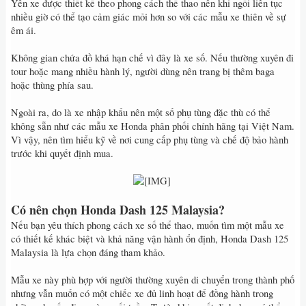
Yên xe được thiết kế theo phong cách thể thao nên khi ngồi liên tục
nhiều giờ có thể tạo cảm giác mỏi hơn so với các mẫu xe thiên về sự
êm ái.
Không gian chứa đồ khá hạn chế vì đây là xe số. Nếu thường xuyên đi
tour hoặc mang nhiều hành lý, người dùng nên trang bị thêm baga
hoặc thùng phía sau.
Ngoài ra, do là xe nhập khẩu nên một số phụ tùng đặc thù có thể
không sẵn như các mẫu xe Honda phân phối chính hãng tại Việt Nam.
Vì vậy, nên tìm hiểu kỹ về nơi cung cấp phụ tùng và chế độ bảo hành
trước khi quyết định mua.
​
Có nên chọn Honda Dash 125 Malaysia?
Nếu bạn yêu thích phong cách xe số thể thao, muốn tìm một mẫu xe
có thiết kế khác biệt và khả năng vận hành ổn định, Honda Dash 125
Malaysia là lựa chọn đáng tham khảo.
Mẫu xe này phù hợp với người thường xuyên di chuyển trong thành phố
nhưng vẫn muốn có một chiếc xe đủ linh hoạt để đồng hành trong