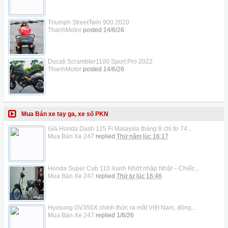
Triumph StreetTwin 900 2020
ThanhMotor
posted
14/6/26
Ducati Scrambler1100 Sport Pro 2022
ThanhMotor
posted
14/6/26
Mua Bán xe tay ga, xe số PKN
Giá Honda Dash 125 Fi Malaysia tháng 8 chỉ từ 74...
Mua Bán Xe 247
replied
Thứ năm lúc 16:17
Honda Super Cub 110 Xanh Nhớt nhập Nhật – Chiếc...
Mua Bán Xe 247
replied
Thứ tư lúc 16:46
Hyosung GV350X chính thức ra mắt Việt Nam, động...
Mua Bán Xe 247
replied
1/8/26