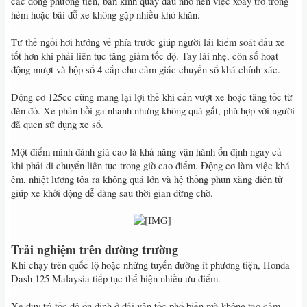
các dòng phương tiện, bán kính quay đầu nhỏ nên việc xoay trở trong
hẻm hoặc bãi đỗ xe không gặp nhiều khó khăn.
Tư thế ngồi hơi hướng về phía trước giúp người lái kiểm soát đầu xe
tốt hơn khi phải liên tục tăng giảm tốc độ. Tay lái nhẹ, côn số hoạt
động mượt và hộp số 4 cấp cho cảm giác chuyển số khá chính xác.
Động cơ 125cc cũng mang lại lợi thế khi cần vượt xe hoặc tăng tốc từ
đèn đỏ. Xe phản hồi ga nhanh nhưng không quá gắt, phù hợp với người
đã quen sử dụng xe số.
Một điểm mình đánh giá cao là khả năng vận hành ổn định ngay cả
khi phải di chuyển liên tục trong giờ cao điểm. Động cơ làm việc khá
êm, nhiệt lượng tỏa ra không quá lớn và hệ thống phun xăng điện tử
giúp xe khởi động dễ dàng sau thời gian dừng chờ.
​
Trải nghiệm trên đường trường
Khi chạy trên quốc lộ hoặc những tuyến đường ít phương tiện, Honda
Dash 125 Malaysia tiếp tục thể hiện nhiều ưu điểm.
Xe duy trì tốc độ ổn định ở dải vận tốc phổ biến mà không tạo cảm