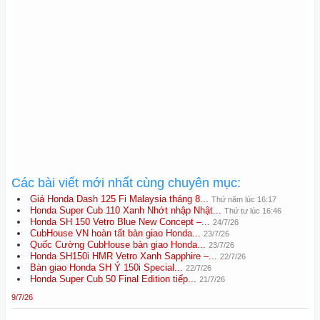
Các bài viết mới nhất cùng chuyên mục:
Giá Honda Dash 125 Fi Malaysia tháng 8...
Thứ năm lúc 16:17
Honda Super Cub 110 Xanh Nhớt nhập Nhật...
Thứ tư lúc 16:46
Honda SH 150 Vetro Blue New Concept –...
24/7/26
CubHouse VN hoàn tất bàn giao Honda...
23/7/26
Quốc Cường CubHouse bàn giao Honda...
23/7/26
Honda SH150i HMR Vetro Xanh Sapphire –...
22/7/26
Bàn giao Honda SH Ý 150i Special...
22/7/26
Honda Super Cub 50 Final Edition tiếp...
21/7/26
9/7/26