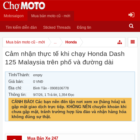
Motosaigon
Mua bán moto cũ - mới
Tìm kiếm diễn đàn
Sticked Threads
Đăng tin
Mua bán moto cũ - mới
...
Honda
Cảm nhận thực tế khi chạy Honda Dash
125 Malaysia trên phố và đường dài
Tỉnh/Thành:
empty
Giá bán:
0 VNĐ
Địa chỉ:
Bình Tân - 0908106778
Thông tin:
9/7/26
, 1 Trả lời, 1,354 Đọc
CẢNH BÁO! Các bạn nên đến tận nơi xem xe (hàng hóa) và
gặp mặt giao dịch trực tiếp. KHÔNG NÊN chuyển khoản khi
chưa gặp mặt, tránh trường hợp lừa đảo và nhận hàng hóa
không đúng sự thật.
Mua Bán Xe 247