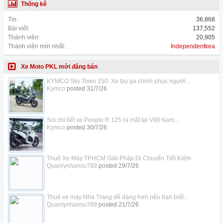
Thống kê
Tin:
36,868
Bài viết:
137,552
Thành viên:
20,905
Thành viên mới nhất:
Independentkea
Xe Moto PKL mới đăng bán
KYMCO Sky Town 150: Xe tay ga chinh phục người...
Kymco
posted
31/7/26
Soi chi tiết xe People R 125 ra mắt tại Việt Nam,...
Kymco
posted
30/7/26
Thuê Xe Máy TPHCM Giải Pháp Di Chuyển Tiết Kiệm
Quanlynhansu789
posted
29/7/26
Thuê xe máy Nha Trang dễ dàng hơn nếu bạn biết...
Quanlynhansu789
posted
21/7/26