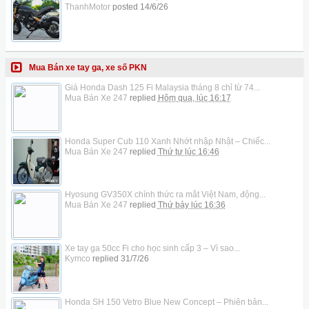
ThanhMotor
posted
14/6/26
Mua Bán xe tay ga, xe số PKN
Giá Honda Dash 125 Fi Malaysia tháng 8 chỉ từ 74...
Mua Bán Xe 247
replied
Hôm qua, lúc 16:17
Honda Super Cub 110 Xanh Nhớt nhập Nhật – Chiếc...
Mua Bán Xe 247
replied
Thứ tư lúc 16:46
Hyosung GV350X chính thức ra mắt Việt Nam, động...
Mua Bán Xe 247
replied
Thứ bảy lúc 16:36
Xe tay ga 50cc Fi cho học sinh cấp 3 – Vì sao...
Kymco
replied
31/7/26
Honda SH 150 Vetro Blue New Concept – Phiên bản...