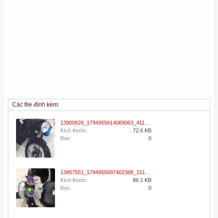
Các file đính kèm:
13900626_1794955614069063_411793757_n.jpg
Kích thước:
72.6 KB
Đọc:
0
13957551_1794955697402388_1513506203_n.jpg
Kích thước:
86.1 KB
Đọc:
0