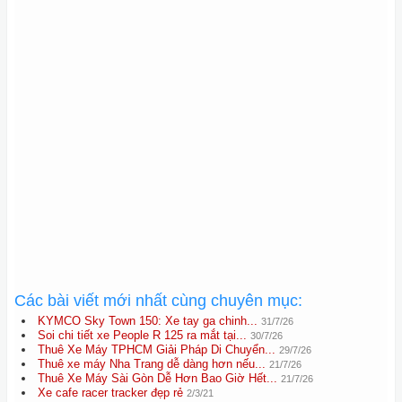
Các bài viết mới nhất cùng chuyên mục:
KYMCO Sky Town 150: Xe tay ga chinh...
31/7/26
Soi chi tiết xe People R 125 ra mắt tại...
30/7/26
Thuê Xe Máy TPHCM Giải Pháp Di Chuyển...
29/7/26
Thuê xe máy Nha Trang dễ dàng hơn nếu...
21/7/26
Thuê Xe Máy Sài Gòn Dễ Hơn Bao Giờ Hết...
21/7/26
Xe cafe racer tracker đẹp rẻ
2/3/21