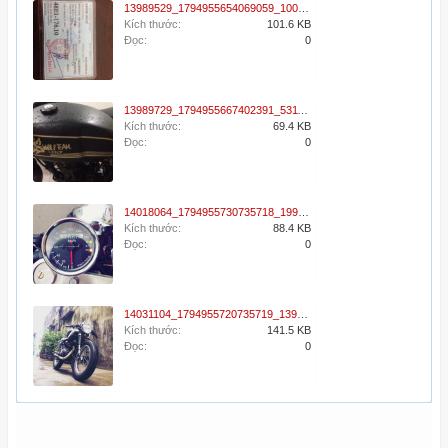
13989529_1794955654069059_1000322336_n.jpg
Kích thước:
101.6 KB
Đọc:
0
13989729_1794955667402391_531189617_n.jpg
Kích thước:
69.4 KB
Đọc:
0
14018064_1794955730735718_1992007998_n.jpg
Kích thước:
88.4 KB
Đọc:
0
14031104_1794955720735719_1399263801_n.jpg
Kích thước:
141.5 KB
Đọc:
0