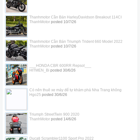
Thanhmotor Cần Bán HarleyDavidson Breakout 114CI
ThanhMotor
posted
10/7/26
Thanhmotor Cần Bán Triumph Trident 660 Model 2022
ThanhMotor
posted
10/7/26
___HONDA CBR 600RR Repsol___
HITMEN_Bi
posted
30/6/26
Có nên thuê xe máy để tự khám phá Nha Trang không
Hgo25
posted
30/6/26
Triumph StreetTwin 900 2020
ThanhMotor
posted
14/6/26
Ducati Scrambler1100 Sport Pro 2022