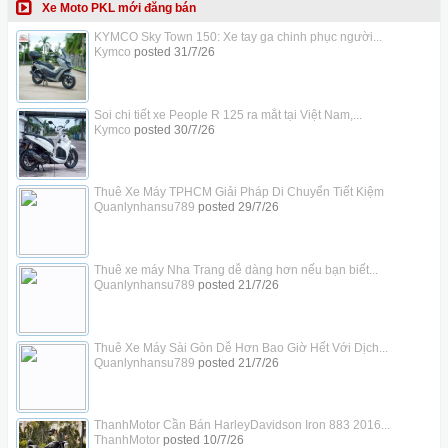
Xe Moto PKL mới đăng bán
KYMCO Sky Town 150: Xe tay ga chinh phục người...
Kymco
posted
31/7/26
Soi chi tiết xe People R 125 ra mắt tại Việt Nam,...
Kymco
posted
30/7/26
Thuê Xe Máy TPHCM Giải Pháp Di Chuyển Tiết Kiệm
Quanlynhansu789
posted
29/7/26
Thuê xe máy Nha Trang dễ dàng hơn nếu bạn biết...
Quanlynhansu789
posted
21/7/26
Thuê Xe Máy Sài Gòn Dễ Hơn Bao Giờ Hết Với Dịch...
Quanlynhansu789
posted
21/7/26
ThanhMotor Cần Bán HarleyDavidson Iron 883 2016...
ThanhMotor
posted
10/7/26