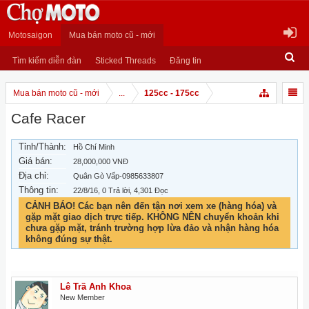
Motosaigon
Mua bán moto cũ - mới
Tìm kiếm diễn đàn
Sticked Threads
Đăng tin
Mua bán moto cũ - mới
...
125cc - 175cc
Cafe Racer
Tỉnh/Thành:
Hồ Chí Minh
Giá bán:
28,000,000 VNĐ
Địa chỉ:
Quân Gò Vấp-0985633807
Thông tin:
22/8/16
, 0 Trả lời, 4,301 Đọc
CẢNH BÁO! Các bạn nên đến tận nơi xem xe (hàng hóa) và
gặp mặt giao dịch trực tiếp. KHÔNG NÊN chuyển khoản khi
chưa gặp mặt, tránh trường hợp lừa đảo và nhận hàng hóa
không đúng sự thật.
Lê Trầ Anh Khoa
New Member