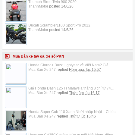
Triumph StreetTwin 900 2020
ThanhMotor
posted
14/6/26
Ducati Scrambler1100 Sport Pro 2022
ThanhMotor
posted
14/6/26
Mua Bán xe tay ga, xe số PKN
Honda Giorno+ Buzz Lightyear về Việt Nam? Giá...
Mua Bán Xe 247
replied
Hôm qua, lúc 15:57
Giá Honda Dash 125 Fi Malaysia tháng 8 chỉ từ 74...
Mua Bán Xe 247
replied
Thứ năm lúc 16:17
Honda Super Cub 110 Xanh Nhớt nhập Nhật – Chiếc...
Mua Bán Xe 247
replied
Thứ tư lúc 16:46