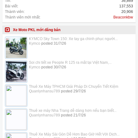
Tin:
36,869
Bài viết:
137,553
Thành viên:
20,906
Thành viên mới nhất:
Beaconkbw
Xe Moto PKL mới đăng bán
KYMCO Sky Town 150: Xe tay ga chinh phục người...
Kymco
posted
31/7/26
Soi chi tiết xe People R 125 ra mắt tại Việt Nam,...
Kymco
posted
30/7/26
Thuê Xe Máy TPHCM Giải Pháp Di Chuyển Tiết Kiệm
Quanlynhansu789
posted
29/7/26
Thuê xe máy Nha Trang dễ dàng hơn nếu bạn biết...
Quanlynhansu789
posted
21/7/26
Thuê Xe Máy Sài Gòn Dễ Hơn Bao Giờ Hết Với Dịch...