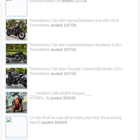
Quanlynhansu789
posted
21/7/26
ThanhMotor Cần Bán HarleyDavidson Iron 883 2016...
ThanhMotor
posted
10/7/26
Thanhmotor Cần Bán HarleyDavidson Breakout 114CI
ThanhMotor
posted
10/7/26
Thanhmotor Cần Bán Triumph Trident 660 Model 2022
ThanhMotor
posted
10/7/26
___HONDA CBR 600RR Repsol___
HITMEN_Bi
posted
30/6/26
Có nên thuê xe máy để tự khám phá Nha Trang không
Hgo25
posted
30/6/26