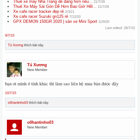
Thuê xe máy Nha Trang dễ dàng hơn nếu...
21/7/26
Thuê Xe Máy Sài Gòn Dễ Hơn Bao Giờ Hết...
21/7/26
Xe cafe racer tracker đẹp rẻ
2/3/21
Xe cafe racer Suzuki gn125 rẻ
7/12/20
GPX DEMON 150GR 2020 | sàn xe Mini Sport
11/9/20
Last edited:
28/7/15
9/7/15
Tú Xương
thích bài này.
Tú Xương
New Member
bạn ơi mình ở tỉnh khác thì làm sao liên hệ mua bán được đây
10/7/15
o0hantinho03
thích bài này.
o0hantinho03
New Member