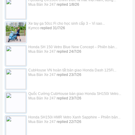
Hyosung GV350X chính thức ra mắt Việt Nam, động...
Mua Bán Xe 247
replied
1/8/26
Xe tay ga 50cc Fi cho học sinh cấp 3 – Vì sao...
Kymco
replied
31/7/26
Honda SH 150 Vetro Blue New Concept – Phiên bản...
Mua Bán Xe 247
replied
24/7/26
CubHouse VN hoàn tất bàn giao Honda Dash 125Fi...
Mua Bán Xe 247
replied
23/7/26
Quốc Cường CubHouse bàn giao Honda SH150i Vetro...
Mua Bán Xe 247
replied
23/7/26
Honda SH150i HMR Vetro Xanh Sapphire – Phiên bản...
Mua Bán Xe 247
replied
22/7/26