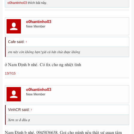
o0hantinho03
thích bài này.
o0hantinho03
New Member
Cafe said:
↑
em này còn không bạn?giá cả bớt chút được không
ở Nam Định b nhé. Có fix cho ng nhiệt tình
13/7/15
o0hantinho03
New Member
VinhCR said:
↑
Xem xe ở́ đâu ạ
Nam Định b nhé. 0945836638. Gọi cho mình nếu thật sự quan tâm