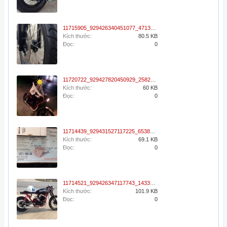
11715905_929426340451077_471387673_n.jpg
Kích thước:
80.5 KB
Đọc:
0
11720722_929427820450929_258225304_n.jpg
Kích thước:
60 KB
Đọc:
0
11714439_929431527117225_653869737_n.jpg
Kích thước:
69.1 KB
Đọc:
0
11714521_929426347117743_1433492998_n.jpg
Kích thước:
101.9 KB
Đọc:
0