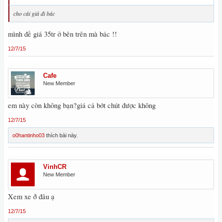
cho cái giá đi bác
mình đề giá 35tr ở bên trên mà bác !!
12/7/15
Cafe
New Member
em này còn không bạn?giá cả bớt chút được không
12/7/15
o0hantinho03
thích bài này.
VinhCR
New Member
Xem xe ở́ đâu ạ
12/7/15