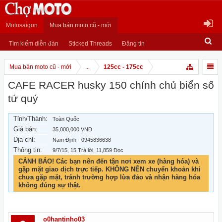
Motosaigon
Mua bán moto cũ - mới
Tìm kiếm diễn đàn
Sticked Threads
Đăng tin
Mua bán moto cũ - mới
...
125cc - 175cc
CAFE RACER husky 150 chính chủ biển số
tứ quý
Tỉnh/Thành:
Toàn Quốc
Giá bán:
35,000,000 VNĐ
Địa chỉ:
Nam Định - 0945836638
Thông tin:
9/7/15
, 15 Trả lời, 11,859 Đọc
CẢNH BÁO! Các bạn nên đến tận nơi xem xe (hàng hóa) và
gặp mặt giao dịch trực tiếp. KHÔNG NÊN chuyển khoản khi
chưa gặp mặt, tránh trường hợp lừa đảo và nhận hàng hóa
không đúng sự thật.
o0hantinho03