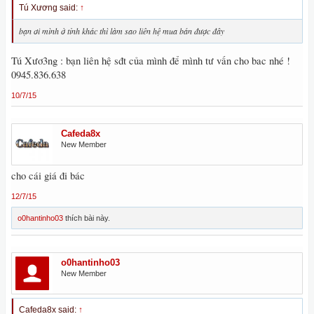
Tú Xương said:
↑
bạn ơi mình ở tỉnh khác thì làm sao liên hệ mua bán được đây
Tú Xươ3ng : bạn liên hệ sđt của mình để mình tư vấn cho bac nhé !
0945.836.638
10/7/15
Cafeda8x
New Member
cho cái giá đi bác
12/7/15
o0hantinho03
thích bài này.
o0hantinho03
New Member
Cafeda8x said:
↑