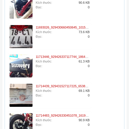
Kích thước:
90.6 KB
Đọc:
0
11693026_929430660450645_1015969432_n.jpg
Kích thước:
73.6 KB
Đọc:
0
11713446_929426337117744_1864725222_n.jpg
Kích thước:
61.3 KB
Đọc:
0
11714439_929431527117225_653869737_n.jpg
Kích thước:
69.1 KB
Đọc:
0
11714483_929426330451078_161927857_n.jpg
Kích thước:
90.9 KB
Đọc:
0