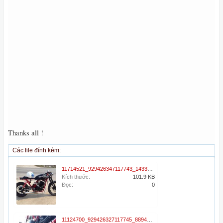
Thanks all !
Các file đính kèm:
11714521_929426347117743_1433492998_n.jpg
Kích thước:
101.9 KB
Đọc:
0
11124700_929426327117745_889460987_n.jpg