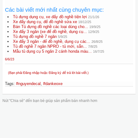
Các bài viết mới nhất cùng chuyên mục:
Tủ đựng dụng cụ, xe đẩy đồ nghề tiện lợi
21/1/26
Xe đẩy dụng cụ, để đồ nghề sửa xe
18/12/25
Bán Tủ đựng đồ nghề các loại dùng cho...
19/9/25
Xe đẩy 3 ngăn (xe để đồ nghề, dụng cụ...
12/9/25
Tủ đựng đồ nghề 7 ngăn
5/9/25
Xe đẩy 3 ngăn - để đồ nghề, dụng cụ các...
26/8/25
Tủ đồ nghề 7 ngăn NPRO - tủ mới, sẵn...
7/8/25
Mẫu tủ dụng cụ 5 ngăn 2 cánh honda màu...
16/7/25
6/6/23
(Bạn phải Đăng nhập hoặc Đăng ký để trả lời bài viết.)
Tags
:
#nguyendecal
,
#dankeoxe
Nút "Chia sẻ" đến bạn bè giúp sản phẩm bán nhanh hơn