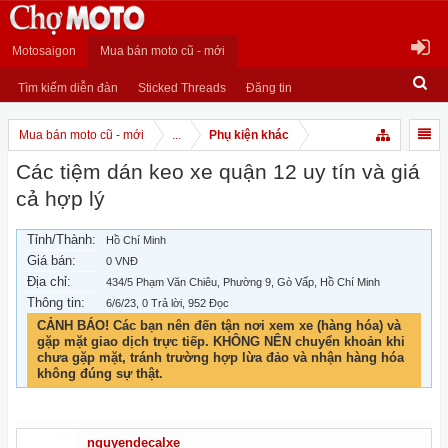
Motosaigon
Mua bán moto cũ - mới
Tìm kiếm diễn đàn
Sticked Threads
Đăng tin
Mua bán moto cũ - mới
...
Phụ kiện khác
Các tiệm dán keo xe quận 12 uy tín và giá
cả hợp lý
Tỉnh/Thành:
Hồ Chí Minh
Giá bán:
0 VNĐ
Địa chỉ:
434/5 Phạm Văn Chiêu, Phường 9, Gò Vấp, Hồ Chí Minh
Thông tin:
6/6/23
, 0 Trả lời, 952 Đọc
CẢNH BÁO! Các bạn nên đến tận nơi xem xe (hàng hóa) và
gặp mặt giao dịch trực tiếp. KHÔNG NÊN chuyển khoản khi
chưa gặp mặt, tránh trường hợp lừa đảo và nhận hàng hóa
không đúng sự thật.
nguyendecalxe