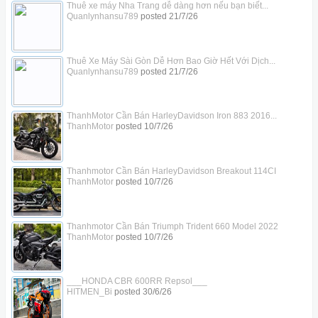
Thuê xe máy Nha Trang dễ dàng hơn nếu bạn biết...
Quanlynhansu789
posted
21/7/26
Thuê Xe Máy Sài Gòn Dễ Hơn Bao Giờ Hết Với Dịch...
Quanlynhansu789
posted
21/7/26
ThanhMotor Cần Bán HarleyDavidson Iron 883 2016...
ThanhMotor
posted
10/7/26
Thanhmotor Cần Bán HarleyDavidson Breakout 114CI
ThanhMotor
posted
10/7/26
Thanhmotor Cần Bán Triumph Trident 660 Model 2022
ThanhMotor
posted
10/7/26
___HONDA CBR 600RR Repsol___
HITMEN_Bi
posted
30/6/26