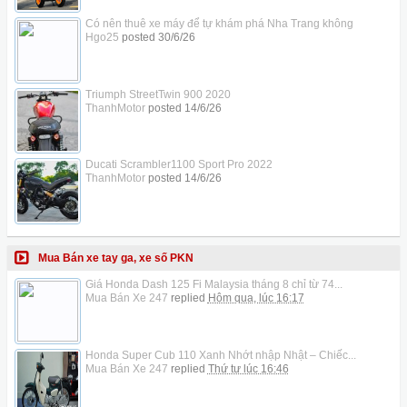
Có nên thuê xe máy để tự khám phá Nha Trang không
Hgo25
posted
30/6/26
Triumph StreetTwin 900 2020
ThanhMotor
posted
14/6/26
Ducati Scrambler1100 Sport Pro 2022
ThanhMotor
posted
14/6/26
Mua Bán xe tay ga, xe số PKN
Giá Honda Dash 125 Fi Malaysia tháng 8 chỉ từ 74...
Mua Bán Xe 247
replied
Hôm qua, lúc 16:17
Honda Super Cub 110 Xanh Nhớt nhập Nhật – Chiếc...
Mua Bán Xe 247
replied
Thứ tư lúc 16:46