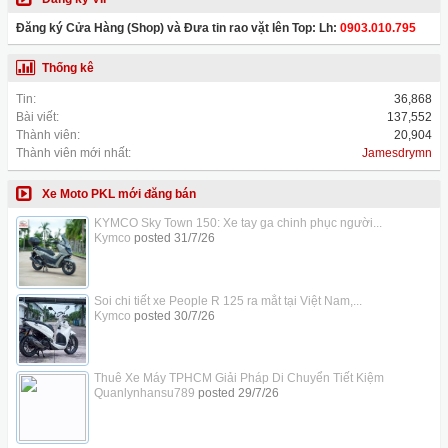
Đăng ký Cửa Hàng (Shop) và Đưa tin rao vặt lên Top: Lh:
0903.010.795
Thống kê
Tin:
36,868
Bài viết:
137,552
Thành viên:
20,904
Thành viên mới nhất:
Jamesdrymn
Xe Moto PKL mới đăng bán
KYMCO Sky Town 150: Xe tay ga chinh phục người...
Kymco
posted
31/7/26
Soi chi tiết xe People R 125 ra mắt tại Việt Nam,...
Kymco
posted
30/7/26
Thuê Xe Máy TPHCM Giải Pháp Di Chuyển Tiết Kiệm
Quanlynhansu789
posted
29/7/26