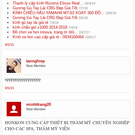
Thanh lý cặp kính Rizoma Elisse Real...
16/4/19
Gương Gù Tay Lái CRG Đẹp Giá Tốt
7/7/18
KÍNH CHIẾU HẬU YAMAHA MT-03 XOAY 360 ĐỘ...
23/6/18
Gương Gù Tay Lái CRG Đẹp Giá Tốt
9/6/18
kính gù tay lái giá rẻ
7/4/18
kính chắn gió z1000 2014-2018
7/4/18
Đồ chơi xe hơi innova, trang trí ôtô...
24/7/17
Kính xe hơi cao cấp giá rẻ - 0934166064
19/6/17
9/5/15
tannghiep
New Member
upppppppppppppppp
9/5/15
minhttrang20
New Member
HONKON CUNG CẤP THIẾT BỊ THẨM MỸ CHUYÊN NGHIỆP
CHO CÁC SPA, THẨM MỸ VIỄN