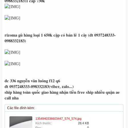
0988332183
)1 cap 730k
rizoma gù hàng loại 1 650k cặp có bán lẽ 1 cây (đt 0937248333-
0988332183)
đc 336 nguyễn văn luông f12 q6
đt 0937248333-098332183(viber, zalo...)
ship hàng toàn quốc giao hàng nhận tiền free ship nhiều quận ae
call nha
Các file đính kèm:
1354940336603447_574_574.jpg
Kích thước:
28.4 KB
Đọc:
0