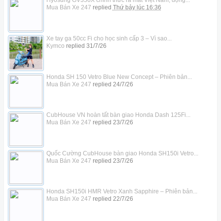
Hyosung GV350X chính thức ra mắt Việt Nam, động...
Mua Bán Xe 247
replied
Thứ bảy lúc 16:36
Xe tay ga 50cc Fi cho học sinh cấp 3 – Vì sao...
Kymco
replied
31/7/26
Honda SH 150 Vetro Blue New Concept – Phiên bản...
Mua Bán Xe 247
replied
24/7/26
CubHouse VN hoàn tất bàn giao Honda Dash 125Fi...
Mua Bán Xe 247
replied
23/7/26
Quốc Cường CubHouse bàn giao Honda SH150i Vetro...
Mua Bán Xe 247
replied
23/7/26
Honda SH150i HMR Vetro Xanh Sapphire – Phiên bản...
Mua Bán Xe 247
replied
22/7/26