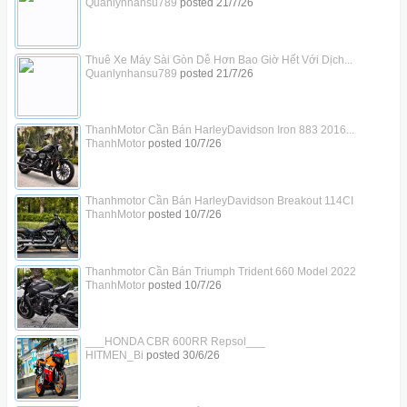
Quanlynhansu789
posted
21/7/26
Thuê Xe Máy Sài Gòn Dễ Hơn Bao Giờ Hết Với Dịch...
Quanlynhansu789
posted
21/7/26
ThanhMotor Cần Bán HarleyDavidson Iron 883 2016...
ThanhMotor
posted
10/7/26
Thanhmotor Cần Bán HarleyDavidson Breakout 114CI
ThanhMotor
posted
10/7/26
Thanhmotor Cần Bán Triumph Trident 660 Model 2022
ThanhMotor
posted
10/7/26
___HONDA CBR 600RR Repsol___
HITMEN_Bi
posted
30/6/26