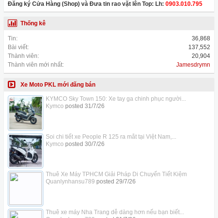
Đăng ký Cửa Hàng (Shop) và Đưa tin rao vặt lên Top: Lh:
0903.010.795
Thống kê
Tin:
36,868
Bài viết:
137,552
Thành viên:
20,904
Thành viên mới nhất:
Jamesdrymn
Xe Moto PKL mới đăng bán
KYMCO Sky Town 150: Xe tay ga chinh phục người...
Kymco
posted
31/7/26
Soi chi tiết xe People R 125 ra mắt tại Việt Nam,...
Kymco
posted
30/7/26
Thuê Xe Máy TPHCM Giải Pháp Di Chuyển Tiết Kiệm
Quanlynhansu789
posted
29/7/26
Thuê xe máy Nha Trang dễ dàng hơn nếu bạn biết...