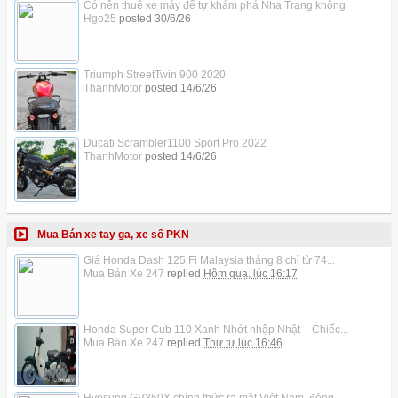
Có nên thuê xe máy để tự khám phá Nha Trang không
Hgo25
posted
30/6/26
Triumph StreetTwin 900 2020
ThanhMotor
posted
14/6/26
Ducati Scrambler1100 Sport Pro 2022
ThanhMotor
posted
14/6/26
Mua Bán xe tay ga, xe số PKN
Giá Honda Dash 125 Fi Malaysia tháng 8 chỉ từ 74...
Mua Bán Xe 247
replied
Hôm qua, lúc 16:17
Honda Super Cub 110 Xanh Nhớt nhập Nhật – Chiếc...
Mua Bán Xe 247
replied
Thứ tư lúc 16:46