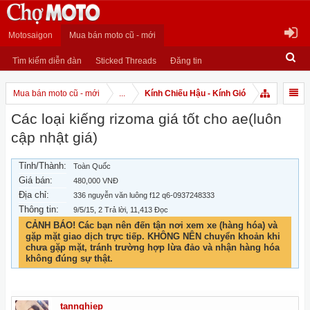
Motosaigon
Mua bán moto cũ - mới
Tìm kiếm diễn đàn
Sticked Threads
Đăng tin
Mua bán moto cũ - mới
...
Kính Chiếu Hậu - Kính Gió
Các loại kiếng rizoma giá tốt cho ae(luôn
cập nhật giá)
Tỉnh/Thành:
Toàn Quốc
Giá bán:
480,000 VNĐ
Địa chỉ:
336 nguyễn văn luông f12 q6-0937248333
Thông tin:
9/5/15
, 2 Trả lời, 11,413 Đọc
CẢNH BÁO! Các bạn nên đến tận nơi xem xe (hàng hóa) và
gặp mặt giao dịch trực tiếp. KHÔNG NÊN chuyển khoản khi
chưa gặp mặt, tránh trường hợp lừa đảo và nhận hàng hóa
không đúng sự thật.
tannghiep