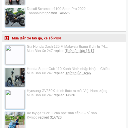
Ducati Scrambler1100 Sport Pro 2022
ThanhMotor
posted
14/6/26
Mua Bán xe tay ga, xe số PKN
Giá Honda Dash 125 Fi Malaysia tháng 8 chỉ từ 74...
Mua Bán Xe 247
replied
Thứ năm lúc 16:17
Honda Super Cub 110 Xanh Nhớt nhập Nhật – Chiếc...
Mua Bán Xe 247
replied
Thứ tư lúc 16:46
Hyosung GV350X chính thức ra mắt Việt Nam, động...
Mua Bán Xe 247
replied
1/8/26
Xe tay ga 50cc Fi cho học sinh cấp 3 – Vì sao...
Kymco
replied
31/7/26