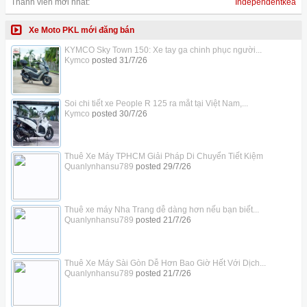
Thành viên mới nhất:
Independentkea
Xe Moto PKL mới đăng bán
KYMCO Sky Town 150: Xe tay ga chinh phục người...
Kymco
posted
31/7/26
Soi chi tiết xe People R 125 ra mắt tại Việt Nam,...
Kymco
posted
30/7/26
Thuê Xe Máy TPHCM Giải Pháp Di Chuyển Tiết Kiệm
Quanlynhansu789
posted
29/7/26
Thuê xe máy Nha Trang dễ dàng hơn nếu bạn biết...
Quanlynhansu789
posted
21/7/26
Thuê Xe Máy Sài Gòn Dễ Hơn Bao Giờ Hết Với Dịch...
Quanlynhansu789
posted
21/7/26