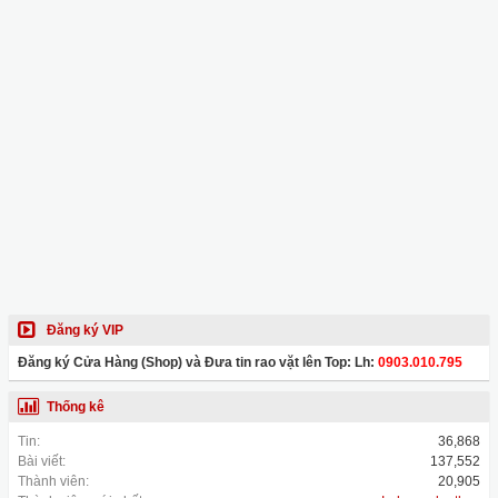
Đăng ký VIP
Đăng ký Cửa Hàng (Shop) và Đưa tin rao vặt lên Top: Lh:
0903.010.795
Thống kê
Tin:
36,868
Bài viết:
137,552
Thành viên:
20,905