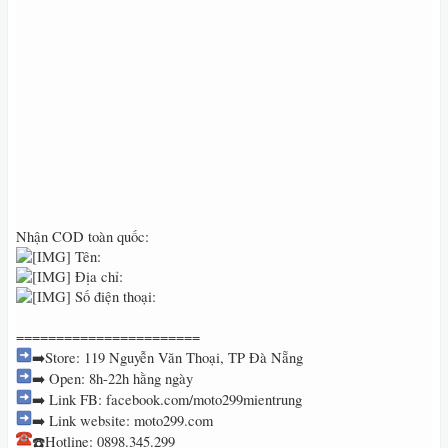
Nhận COD toàn quốc:
Tên:
Địa chỉ:
Số điện thoại:
=======================
➡️Store: 119 Nguyễn Văn Thoại, TP Đà Nẵng
➡️ Open: 8h-22h hằng ngày
➡️ Link FB: facebook.com/moto299mientrung
➡️ Link website: moto299.com
☎️Hotline: 0898.345.299