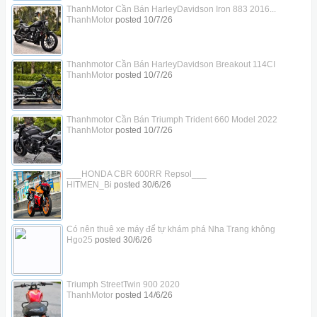
ThanhMotor Cần Bán HarleyDavidson Iron 883 2016...
ThanhMotor
posted
10/7/26
Thanhmotor Cần Bán HarleyDavidson Breakout 114CI
ThanhMotor
posted
10/7/26
Thanhmotor Cần Bán Triumph Trident 660 Model 2022
ThanhMotor
posted
10/7/26
___HONDA CBR 600RR Repsol___
HITMEN_Bi
posted
30/6/26
Có nên thuê xe máy để tự khám phá Nha Trang không
Hgo25
posted
30/6/26
Triumph StreetTwin 900 2020
ThanhMotor
posted
14/6/26