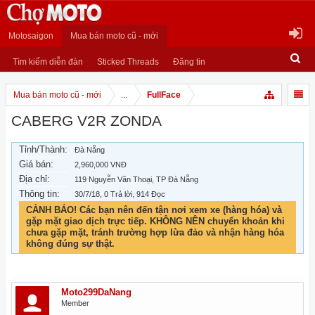
Motosaigon
Mua bán moto cũ - mới
Tìm kiếm diễn đàn
Sticked Threads
Đăng tin
Mua bán moto cũ - mới
...
FullFace
CABERG V2R ZONDA
Tỉnh/Thành:
Đà Nẵng
Giá bán:
2,960,000 VNĐ
Địa chỉ:
119 Nguyễn Văn Thoại, TP Đà Nẵng
Thông tin:
30/7/18
, 0 Trả lời, 914 Đọc
CẢNH BÁO! Các bạn nên đến tận nơi xem xe (hàng hóa) và
gặp mặt giao dịch trực tiếp. KHÔNG NÊN chuyển khoản khi
chưa gặp mặt, tránh trường hợp lừa đảo và nhận hàng hóa
không đúng sự thật.
Moto299DaNang
Member