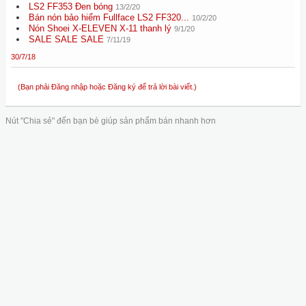
LS2 FF353 Đen bóng
13/2/20
Bán nón bảo hiểm Fullface LS2 FF320...
10/2/20
Nón Shoei X-ELEVEN X-11 thanh lý
9/1/20
SALE SALE SALE
7/11/19
30/7/18
(Bạn phải Đăng nhập hoặc Đăng ký để trả lời bài viết.)
Nút "Chia sẻ" đến bạn bè giúp sản phẩm bán nhanh hơn