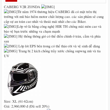
CABERG V2R ZONDA
Từ năm 1974 thương hiệu CABERG đã có mặt trên thị
trường với mũ bảo hiểm motor chất lượng cao. các sản phẩm sẽ cung
cấp sự an toàn cao nhất và thoải mái nhất cho các Biker.
Lớp vở là bằng công nghệ HIR TH chống mài mòn cao và
bảo vệ bạn trước những va chạm mạnh
Hệ thống thông gió có thể điều chỉnh ở trán, cằm và phía
sau
Lớp lót EPS bên trong có thể tháo rời và vệ sinh dễ dàng
Trang bị 2 kích chống trầy xước chống supwng mù và tia
UV
Size: XL (61-62cm)
Giá: 2,960,000 đ (Đã sell 20%)