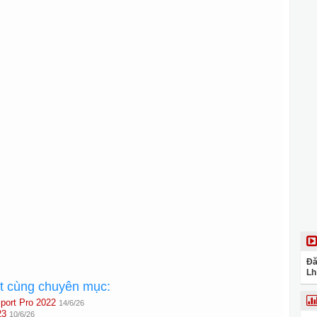
Đă
Lh
ất cùng chuyên mục:
port Pro 2022
14/6/26
23
10/6/26