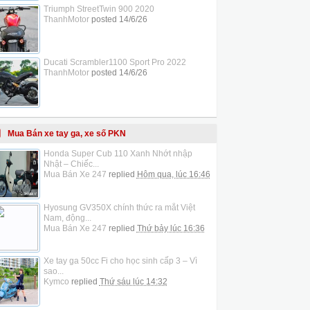
Triumph StreetTwin 900 2020
ThanhMotor
posted
14/6/26
Ducati Scrambler1100 Sport Pro 2022
ThanhMotor
posted
14/6/26
Mua Bán xe tay ga, xe số PKN
Honda Super Cub 110 Xanh Nhớt nhập
Nhật – Chiếc...
Mua Bán Xe 247
replied
Hôm qua, lúc 16:46
Hyosung GV350X chính thức ra mắt Việt
Nam, động...
Mua Bán Xe 247
replied
Thứ bảy lúc 16:36
Xe tay ga 50cc Fi cho học sinh cấp 3 – Vì
sao...
Kymco
replied
Thứ sáu lúc 14:32