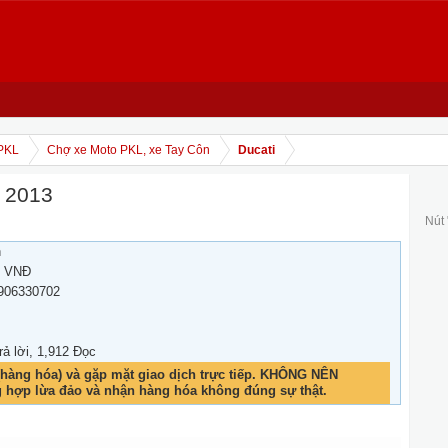
PKL
Chợ xe Moto PKL, xe Tay Côn
Ducati
e 2013
Nút
h
0 VNĐ
0906330702
rả lời, 1,912 Đọc
hàng hóa) và gặp mặt giao dịch trực tiếp. KHÔNG NÊN
g hợp lừa đảo và nhận hàng hóa không đúng sự thật.