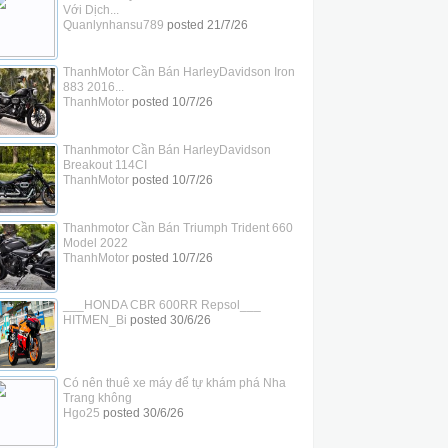
Với Dịch...
Quanlynhansu789
posted
21/7/26
ThanhMotor Cần Bán HarleyDavidson Iron
883 2016...
ThanhMotor
posted
10/7/26
Thanhmotor Cần Bán HarleyDavidson
Breakout 114CI
ThanhMotor
posted
10/7/26
Thanhmotor Cần Bán Triumph Trident 660
Model 2022
ThanhMotor
posted
10/7/26
___HONDA CBR 600RR Repsol___
HITMEN_Bi
posted
30/6/26
Có nên thuê xe máy để tự khám phá Nha
Trang không
Hgo25
posted
30/6/26