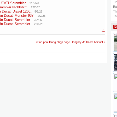
Tin
UCATI Scrambler...
21/5/26
Bài
mbler Nightshift...
12/5/26
ucati Diavel 1260...
Th
5/3/26
Ducati Monster 937...
2/2/26
Th
Ducati Scrambler...
2/2/26
Ducati Scrambler...
22/1/26
#1
(Bạn phải Đăng nhập hoặc Đăng ký để trả lời bài viết.)