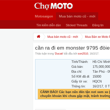
Motosaigon
Mua bán moto cũ - mới
Tìm kiếm diễn đàn
Sticked Threads
Đăng tin
Mua bán moto cũ - mới
Mua Bán xe Moto 
cần ra đi em monster 9795 đòi
Thảo luận trong '
Ducati
' bắt đầu bởi
son2510
,
16/2/17
.
Tỉnh/Thành:
Hồ Chí Min
Giá bán:
175,000,00
Địa chỉ:
Tân Phú - 
Số KM đã đi:
15000
Giấy tờ xe:
HQCN
Thông tin:
16/2/17
, 0 T
CẢNH BÁO! Các bạn nên đến tận nơi xem xe (
chuyển khoản khi chưa gặp mặt, tránh trườn