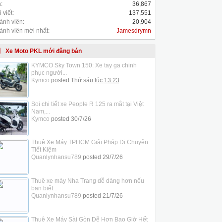
:
36,867
 viết:
137,551
ành viên:
20,904
ành viên mới nhất:
Jamesdrymn
Xe Moto PKL mới đăng bán
KYMCO Sky Town 150: Xe tay ga chinh
phục người...
Kymco
posted
Thứ sáu lúc 13:23
Soi chi tiết xe People R 125 ra mắt tại Việt
Nam,...
Kymco
posted
30/7/26
Thuê Xe Máy TPHCM Giải Pháp Di Chuyển
Tiết Kiệm
Quanlynhansu789
posted
29/7/26
Thuê xe máy Nha Trang dễ dàng hơn nếu
bạn biết...
Quanlynhansu789
posted
21/7/26
Thuê Xe Máy Sài Gòn Dễ Hơn Bao Giờ Hết