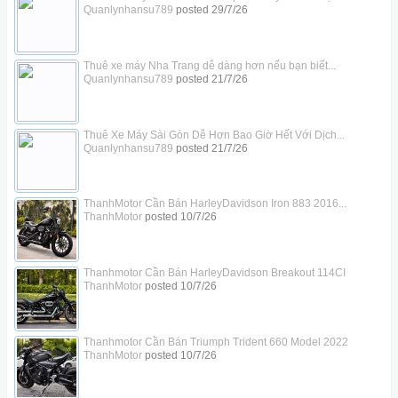
Quanlynhansu789
posted
29/7/26
Thuê xe máy Nha Trang dễ dàng hơn nếu bạn biết...
Quanlynhansu789
posted
21/7/26
Thuê Xe Máy Sài Gòn Dễ Hơn Bao Giờ Hết Với Dịch...
Quanlynhansu789
posted
21/7/26
ThanhMotor Cần Bán HarleyDavidson Iron 883 2016...
ThanhMotor
posted
10/7/26
Thanhmotor Cần Bán HarleyDavidson Breakout 114CI
ThanhMotor
posted
10/7/26
Thanhmotor Cần Bán Triumph Trident 660 Model 2022
ThanhMotor
posted
10/7/26