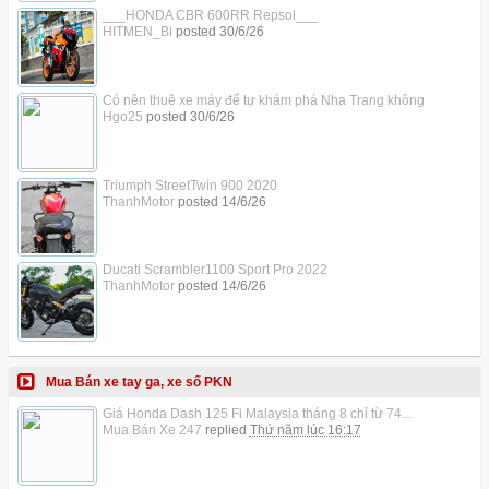
___HONDA CBR 600RR Repsol___
HITMEN_Bi
posted
30/6/26
Có nên thuê xe máy để tự khám phá Nha Trang không
Hgo25
posted
30/6/26
Triumph StreetTwin 900 2020
ThanhMotor
posted
14/6/26
Ducati Scrambler1100 Sport Pro 2022
ThanhMotor
posted
14/6/26
Mua Bán xe tay ga, xe số PKN
Giá Honda Dash 125 Fi Malaysia tháng 8 chỉ từ 74...
Mua Bán Xe 247
replied
Thứ năm lúc 16:17