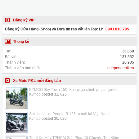
Đăng ký VIP
Đăng ký Cửa Hàng (Shop) và Đưa tin rao vặt lên Top: Lh:
0903.010.795
Thống kê
Tin:
36,868
Bài viết:
137,552
Thành viên:
20,905
Thành viên mới nhất:
Independentkea
Xe Moto PKL mới đăng bán
KYMCO Sky Town 150: Xe tay ga chinh phục người...
Kymco
posted
31/7/26
Soi chi tiết xe People R 125 ra mắt tại Việt Nam,...
Kymco
posted
30/7/26
Thuê Xe Máy TPHCM Giải Pháp Di Chuyển Tiết Kiệm