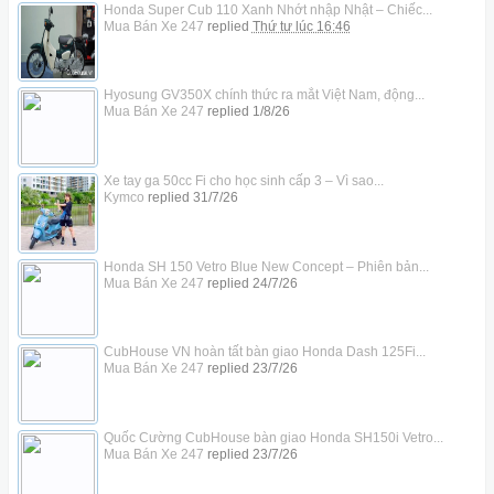
Honda Super Cub 110 Xanh Nhớt nhập Nhật – Chiếc...
Mua Bán Xe 247
replied
Thứ tư lúc 16:46
Hyosung GV350X chính thức ra mắt Việt Nam, động...
Mua Bán Xe 247
replied
1/8/26
Xe tay ga 50cc Fi cho học sinh cấp 3 – Vì sao...
Kymco
replied
31/7/26
Honda SH 150 Vetro Blue New Concept – Phiên bản...
Mua Bán Xe 247
replied
24/7/26
CubHouse VN hoàn tất bàn giao Honda Dash 125Fi...
Mua Bán Xe 247
replied
23/7/26
Quốc Cường CubHouse bàn giao Honda SH150i Vetro...
Mua Bán Xe 247
replied
23/7/26