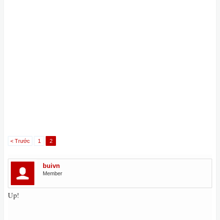
< Trước
1
2
buivn
Member
Up!