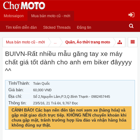
Motosaigon
Mua bán moto cũ - mới
Tìm kiếm diễn đàn
Sticked Threads
Đăng tin
Mua bán moto cũ - mới
...
Quần, Áo thời trang moto
BUIVN-Rất nhiều mẫu găng tay xe máy
chất giá tốt dành cho anh em biker đâyyyy
^^
Tỉnh/Thành:
Toàn Quốc
Giá bán:
60,000 VNĐ
Địa chỉ:
Số 2,Nguyễn Lâm,P.3,Q.Bình Thạnh - 0982457445
Thông tin:
23/5/16
, 21 Trả lời, 9,767 Đọc
CẢNH BÁO! Các bạn nên đến tận nơi xem xe (hàng hóa) và
gặp mặt giao dịch trực tiếp. KHÔNG NÊN chuyển khoản khi
chưa gặp mặt, tránh trường hợp lừa đảo và nhận hàng hóa
không đúng sự thật.