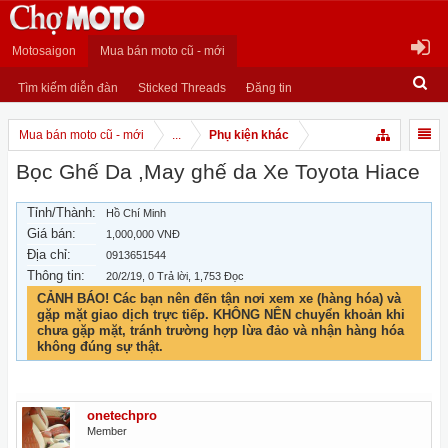
Motosaigon
Mua bán moto cũ - mới
Tìm kiếm diễn đàn
Sticked Threads
Đăng tin
Mua bán moto cũ - mới
...
Phụ kiện khác
Bọc Ghế Da ,May ghế da Xe Toyota Hiace
Tỉnh/Thành:
Hồ Chí Minh
Giá bán:
1,000,000 VNĐ
Địa chỉ:
0913651544
Thông tin:
20/2/19
, 0 Trả lời, 1,753 Đọc
CẢNH BÁO! Các bạn nên đến tận nơi xem xe (hàng hóa) và
gặp mặt giao dịch trực tiếp. KHÔNG NÊN chuyển khoản khi
chưa gặp mặt, tránh trường hợp lừa đảo và nhận hàng hóa
không đúng sự thật.
onetechpro
Member