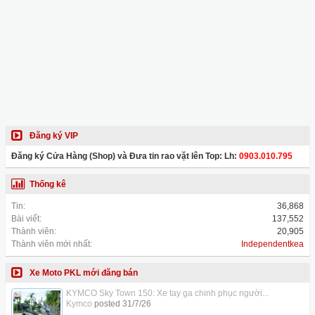
Đăng ký VIP
Đăng ký Cửa Hàng (Shop) và Đưa tin rao vặt lên Top: Lh:
0903.010.795
Thống kê
Tin:
36,868
Bài viết:
137,552
Thành viên:
20,905
Thành viên mới nhất:
Independentkea
Xe Moto PKL mới đăng bán
KYMCO Sky Town 150: Xe tay ga chinh phục người...
Kymco
posted
31/7/26