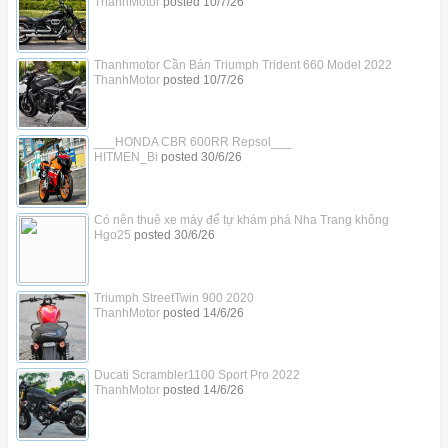
ThanhMotor
posted
10/7/26
Thanhmotor Cần Bán Triumph Trident 660 Model 2022
ThanhMotor
posted
10/7/26
___HONDA CBR 600RR Repsol___
HITMEN_Bi
posted
30/6/26
Có nên thuê xe máy để tự khám phá Nha Trang không
Hgo25
posted
30/6/26
Triumph StreetTwin 900 2020
ThanhMotor
posted
14/6/26
Ducati Scrambler1100 Sport Pro 2022
ThanhMotor
posted
14/6/26