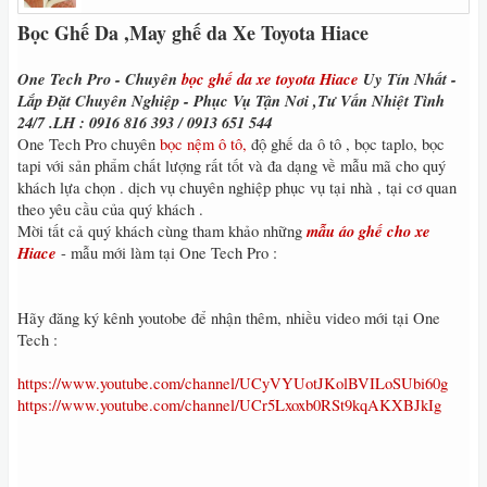
Bọc Ghế Da ,May ghế da Xe Toyota Hiace
One Tech Pro - Chuyên
bọc ghế da xe toyota Hiace
Uy Tín Nhất -
Lắp Đặt Chuyên Nghiệp - Phục Vụ Tận Nơi ,Tư Vấn Nhiệt Tình
24/7 .LH : 0916 816 393 / 0913 651 544
One Tech Pro chuyên
bọc nệm ô tô,
độ ghế da ô tô , bọc taplo, bọc
tapi với sản phẩm chất lượng rất tốt và đa dạng về mẫu mã cho quý
khách lựa chọn . dịch vụ chuyên nghiệp phục vụ tại nhà , tại cơ quan
theo yêu cầu của quý khách .
mẫu áo ghế cho xe
Mời tất cả quý khách cùng tham khảo những
Hiace
- mẫu mới làm tại One Tech Pro :
Hãy đăng ký kênh youtobe để nhận thêm, nhiều video mới tại One
Tech :
https://www.youtube.com/channel/UCyVYUotJKolBVILoSUbi60g
https://www.youtube.com/channel/UCr5Lxoxb0RSt9kqAKXBJkIg