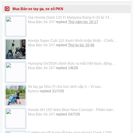
Mua Bán xe tay ga, xe số PKN
Giá Honda Dash 125 Fi Malaysia tháng 8 chỉ từ 74...
Mua Bán Xe 247
replied
Thứ năm lúc 16:17
Honda Super Cub 110 Xanh Nhớt nhập Nhật – Chiếc...
Mua Bán Xe 247
replied
Thứ tư lúc 16:46
Hyosung GV350X chính thức ra mắt Việt Nam, động...
Mua Bán Xe 247
replied
1/8/26
Xe tay ga 50cc Fi cho học sinh cấp 3 – Vì sao...
Kymco
replied
31/7/26
Honda SH 150 Vetro Blue New Concept – Phiên bản...
Mua Bán Xe 247
replied
24/7/26
CubHouse VN hoàn tất bàn giao Honda Dash 125Fi...