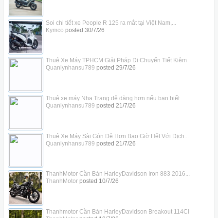
Soi chi tiết xe People R 125 ra mắt tại Việt Nam,...
Kymco
posted
30/7/26
Thuê Xe Máy TPHCM Giải Pháp Di Chuyển Tiết Kiệm
Quanlynhansu789
posted
29/7/26
Thuê xe máy Nha Trang dễ dàng hơn nếu bạn biết...
Quanlynhansu789
posted
21/7/26
Thuê Xe Máy Sài Gòn Dễ Hơn Bao Giờ Hết Với Dịch...
Quanlynhansu789
posted
21/7/26
ThanhMotor Cần Bán HarleyDavidson Iron 883 2016...
ThanhMotor
posted
10/7/26
Thanhmotor Cần Bán HarleyDavidson Breakout 114CI