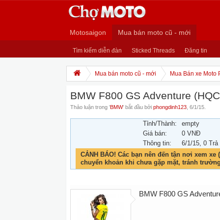
Motosaigon
Mua bán moto cũ - mới
Tìm kiếm diễn đàn
Sticked Threads
Đăng tin
Mua bán moto cũ - mới
Mua Bán xe Moto 
BMW F800 GS Adventure (HQC
Thảo luận trong '
BMW
' bắt đầu bởi
phongdinh123
,
6/1/15
.
Tỉnh/Thành:
empty
Giá bán:
0 VNĐ
Thông tin:
6/1/15
, 0 Trả
CẢNH BÁO! Các bạn nên đến tận nơi xem xe (
chuyển khoản khi chưa gặp mặt, tránh trườn
BMW F800 GS Adventu