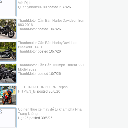
Với Dịch...
Quanlynhansu789
posted
21/7/26
ThanhMotor Cần Bán HarleyDavidson Iron
883 2016...
ThanhMotor
posted
10/7/26
Thanhmotor Cần Bán HarleyDavidson
Breakout 114CI
ThanhMotor
posted
10/7/26
Thanhmotor Cần Bán Triumph Trident 660
Model 2022
ThanhMotor
posted
10/7/26
___HONDA CBR 600RR Repsol___
HITMEN_Bi
posted
30/6/26
Có nên thuê xe máy để tự khám phá Nha
Trang không
Hgo25
posted
30/6/26