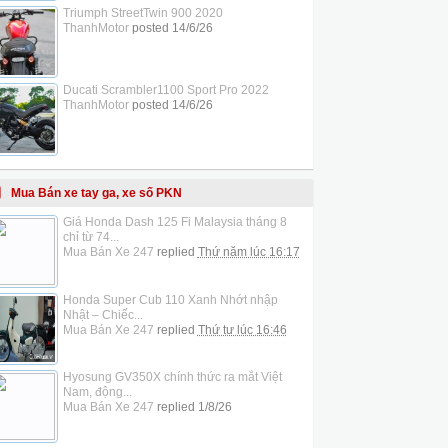
Triumph StreetTwin 900 2020
ThanhMotor
posted
14/6/26
Ducati Scrambler1100 Sport Pro 2022
ThanhMotor
posted
14/6/26
Mua Bán xe tay ga, xe số PKN
Giá Honda Dash 125 Fi Malaysia tháng 8
chỉ từ 74...
Mua Bán Xe 247
replied
Thứ năm lúc 16:17
Honda Super Cub 110 Xanh Nhớt nhập
Nhật – Chiếc...
Mua Bán Xe 247
replied
Thứ tư lúc 16:46
Hyosung GV350X chính thức ra mắt Việt
Nam, động...
Mua Bán Xe 247
replied
1/8/26