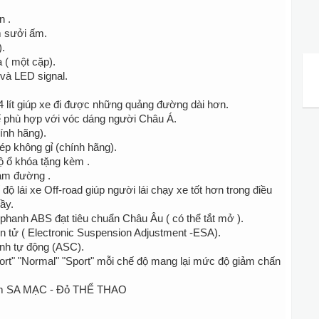
n .
m sưởi ấm.
).
 ( một cặp).
à LED signal.
4 lít giúp xe đi được những quảng đường dài hơn.
ể phù hợp với vóc dáng người Châu Á.
ính hãng).
p không gỉ (chính hãng).
ộ ổ khóa tặng kèm .
ám đường .
 lái xe Off-road giúp người lái chạy xe tốt hơn trong điều
ầy.
hanh ABS đạt tiêu chuẩn Châu Âu ( có thể tắt mở ).
n tử ( Electronic Suspension Adjustment -ESA).
ịnh tự động (ASC).
ort" "Normal" "Sport" mỗi chế độ mang lại mức độ giảm chấn
ám SA MẠC - Đỏ THỂ THAO