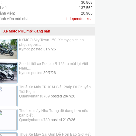
:
36,868
 viết:
137,552
ành viên:
20,905
ành viên mới nhất:
Independentkea
Xe Moto PKL mới đăng bán
KYMCO Sky Town 150: Xe tay ga chinh
phục người...
Kymco
posted
31/7/26
Soi chi tiết xe People R 125 ra mắt tại Việt
Nam,...
Kymco
posted
30/7/26
Thuê Xe Máy TPHCM Giải Pháp Di Chuyển
Tiết Kiệm
Quanlynhansu789
posted
29/7/26
Thuê xe máy Nha Trang dễ dàng hơn nếu
bạn biết...
Quanlynhansu789
posted
21/7/26
Thuê Xe Máy Sài Gòn Dễ Hơn Bao Giờ Hết