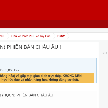
PKL
Chợ xe Moto PKL, xe Tay Côn
BMW
N) PHIÊN BẢN CHÂU ÂU !
Nút
 lời, 3,868 Đọc
hàng hóa) và gặp mặt giao dịch trực tiếp. KHÔNG NÊN
g hợp lừa đảo và nhận hàng hóa không đúng sự thật.
re (HQCN) PHIÊN BẢN CHÂU ÂU