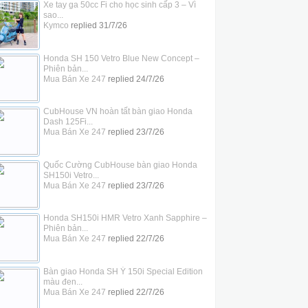
Xe tay ga 50cc Fi cho học sinh cấp 3 – Vì
sao...
Kymco
replied
31/7/26
Honda SH 150 Vetro Blue New Concept –
Phiên bản...
Mua Bán Xe 247
replied
24/7/26
CubHouse VN hoàn tất bàn giao Honda
Dash 125Fi...
Mua Bán Xe 247
replied
23/7/26
Quốc Cường CubHouse bàn giao Honda
SH150i Vetro...
Mua Bán Xe 247
replied
23/7/26
Honda SH150i HMR Vetro Xanh Sapphire –
Phiên bản...
Mua Bán Xe 247
replied
22/7/26
Bàn giao Honda SH Ý 150i Special Edition
màu đen...
Mua Bán Xe 247
replied
22/7/26