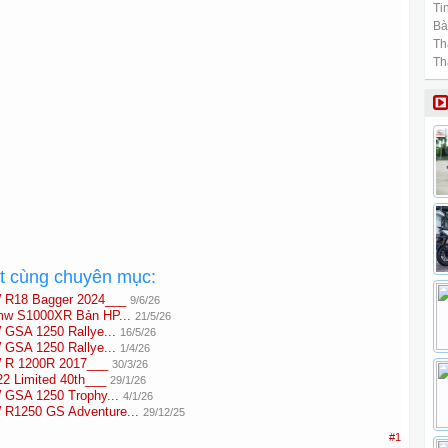
Tin
Bài
Th
Th
ất cùng chuyên mục:
 R18 Bagger 2024___
9/6/26
mw S1000XR Bản HP...
21/5/26
GSA 1250 Rallye...
16/5/26
GSA 1250 Rallye...
1/4/26
 R 1200R 2017___
30/3/26
 Limited 40th___
29/1/26
GSA 1250 Trophy...
4/1/26
R1250 GS Adventure...
29/12/25
#1