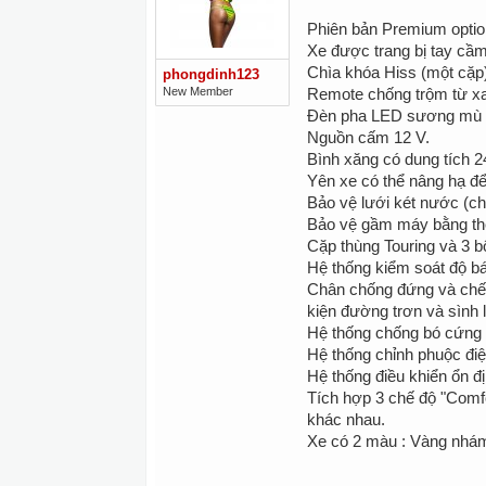
Phiên bản Premium optio
Xe được trang bị tay cầ
Chìa khóa Hiss (một cặp
phongdinh123
New Member
Remote chống trộm từ xa
Đèn pha LED sương mù v
Nguồn cấm 12 V.
Bình xăng có dung tích 2
Yên xe có thể nâng hạ đ
Bảo vệ lưới két nước (ch
Bảo vệ gầm máy bằng thé
Cặp thùng Touring và 3 b
Hệ thống kiểm soát độ b
Chân chống đứng và chế độ
kiện đường trơn và sình l
Hệ thống chống bó cứng p
Hệ thống chỉnh phuộc điệ
Hệ thống điều khiển ổn đ
Tích hợp 3 chế độ "Comf
khác nhau.
Xe có 2 màu : Vàng nh