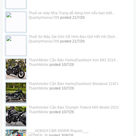
Thuê xe máy Nha Trang dễ dàng hơn nếu bạn biết...
Quanlynhansu789
posted
21/7/26
Thuê Xe Máy Sài Gòn Dễ Hơn Bao Giờ Hết Với Dịch...
Quanlynhansu789
posted
21/7/26
ThanhMotor Cần Bán HarleyDavidson Iron 883 2016...
ThanhMotor
posted
10/7/26
Thanhmotor Cần Bán HarleyDavidson Breakout 114CI
ThanhMotor
posted
10/7/26
Thanhmotor Cần Bán Triumph Trident 660 Model 2022
ThanhMotor
posted
10/7/26
___HONDA CBR 600RR Repsol___
HITMEN_Bi
posted
30/6/26