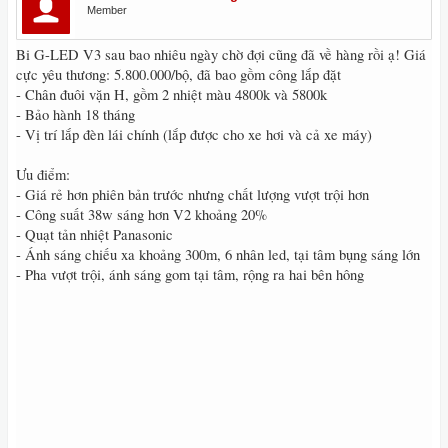
Member
Bi G-LED V3 sau bao nhiêu ngày chờ đợi cũng đã về hàng rồi ạ! Giá
cực yêu thương: 5.800.000/bộ, đã bao gồm công lắp đặt
- Chân đuôi vặn H, gồm 2 nhiệt màu 4800k và 5800k
- Bảo hành 18 tháng
- Vị trí lắp đèn lái chính (lắp được cho xe hơi và cả xe máy)
Ưu điểm:
- Giá rẻ hơn phiên bản trước nhưng chất lượng vượt trội hơn
- Công suất 38w sáng hơn V2 khoảng 20%
- Quạt tản nhiệt Panasonic
- Ánh sáng chiếu xa khoảng 300m, 6 nhân led, tại tâm bụng sáng lớn
- Pha vượt trội, ánh sáng gom tại tâm, rộng ra hai bên hông