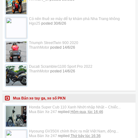
Có nên thuê xe máy để tự khám phá Nha Trang không
Hgo25
posted
30/6/26
Triumph StreetTwin 900 2020
ThanhMotor
posted
14/6/26
Ducati Scrambler1100 Sport Pro 2022
ThanhMotor
posted
14/6/26
Mua Bán xe tay ga, xe số PKN
Honda Super Cub 110 Xanh Nhớt nhập Nhật – Chiếc...
Mua Bán Xe 247
replied
Hôm qua, lúc 16:46
Hyosung GV350X chính thức ra mắt Việt Nam, động...
Mua Bán Xe 247
replied
Thứ bảy lúc 16:36