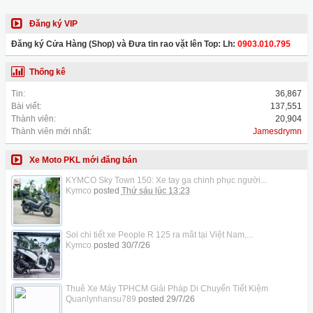
Đăng ký VIP
Đăng ký Cửa Hàng (Shop) và Đưa tin rao vặt lên Top: Lh:
0903.010.795
Thống kê
Tin:
36,867
Bài viết:
137,551
Thành viên:
20,904
Thành viên mới nhất:
Jamesdrymn
Xe Moto PKL mới đăng bán
KYMCO Sky Town 150: Xe tay ga chinh phục người...
Kymco
posted
Thứ sáu lúc 13:23
Soi chi tiết xe People R 125 ra mắt tại Việt Nam,...
Kymco
posted
30/7/26
Thuê Xe Máy TPHCM Giải Pháp Di Chuyển Tiết Kiệm
Quanlynhansu789
posted
29/7/26