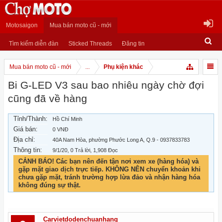
Motosaigon
Mua bán moto cũ - mới
Tìm kiếm diễn đàn
Sticked Threads
Đăng tin
Mua bán moto cũ - mới
...
Phụ kiện khác
Bi G-LED V3 sau bao nhiêu ngày chờ đợi
cũng đã về hàng
Tỉnh/Thành:
Hồ Chí Minh
Giá bán:
0 VNĐ
Địa chỉ:
40A Nam Hòa, phường Phước Long A, Q.9 - 0937833783
Thông tin:
9/1/20
, 0 Trả lời, 1,908 Đọc
CẢNH BÁO! Các bạn nên đến tận nơi xem xe (hàng hóa) và
gặp mặt giao dịch trực tiếp. KHÔNG NÊN chuyển khoản khi
chưa gặp mặt, tránh trường hợp lừa đảo và nhận hàng hóa
không đúng sự thật.
Carvietdodenchuanhang