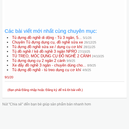
Các bài viết mới nhất cùng chuyên mục:
Tủ đựng đồ nghề di dộng - Tủ 3 ngăn, 5...
5/1/26
Chuyên Tủ đựng dụng cụ, đồ nghề sửa xe
26/12/25
Tủ đựng đồ nghề sửa xe / dụng cụ cơ khí
28/11/25
Tủ đồ nghề / kệ đồ nghề 3 ngăn NPRO
27/10/25
TỦ TREO, MÓC DỤNG CỤ ĐỒ NGHỀ 2 CÁNH
24/10/25
Tủ đựng dụng cụ 2 ngăn 2 cánh
9/9/25
Xe đẩy đồ nghề 3 ngăn - chuyên dùng cho...
8/9/25
Tủ đựng đồ nghề - tủ treo dụng cụ cơ khí
4/9/25
9/1/20
(Bạn phải Đăng nhập hoặc Đăng ký để trả lời bài viết.)
Nút "Chia sẻ" đến bạn bè giúp sản phẩm bán nhanh hơn