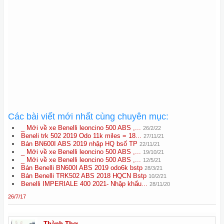
Các bài viết mới nhất cùng chuyên mục:
_ Mới về xe Benelli leoncino 500 ABS ,...
26/2/22
Beneli trk 502 2019 Odo 11k miles = 18...
27/11/21
Bán BN600I ABS 2019 nhập HQ bsố TP
22/11/21
_ Mới về xe Benelli leoncino 500 ABS ,...
19/10/21
_ Mới về xe Benelli leoncino 500 ABS ,...
12/5/21
Bán Benelli BN600I ABS 2019 odo6k bstp
28/3/21
Bán Benelli TRK502 ABS 2018 HQCN Bstp
10/2/21
Benelli IMPERIALE 400 2021- Nhập khẩu...
28/11/20
26/7/17
Thành Thơ