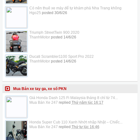
Có nên thuê xe máy để tự khám phá Nha Trang không
Hgo25
posted
30/6/26
Triumph StreetTwin 900 2020
ThanhMotor
posted
14/6/26
Ducati Scrambler1100 Sport Pro 2022
ThanhMotor
posted
14/6/26
Mua Bán xe tay ga, xe số PKN
Giá Honda Dash 125 Fi Malaysia tháng 8 chỉ từ 74...
Mua Bán Xe 247
replied
Thứ năm lúc 16:17
Honda Super Cub 110 Xanh Nhớt nhập Nhật – Chiếc...
Mua Bán Xe 247
replied
Thứ tư lúc 16:46