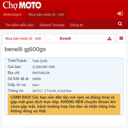
Motosaigon
Mua bán moto cũ - mới
Tìm kiếm diễn đàn
Sticked Threads
Đăng tin
Mua bán moto cũ - mới
...
Benelli
benelli gj600gs
Tỉnh/Thành:
Toàn Quốc
Giá bán:
11,500,000 VNĐ
Địa chỉ:
0937546128
Số KM đã đi:
26000
Giấy tờ xe:
hqcn
Thông tin:
26/7/17
, 2 Trả lời, 6,518 Đọc
CẢNH BÁO! Các bạn nên đến tận nơi xem xe (hàng hóa) và
gặp mặt giao dịch trực tiếp. KHÔNG NÊN chuyển khoản khi
chưa gặp mặt, tránh trường hợp lừa đảo và nhận hàng hóa
không đúng sự thật.