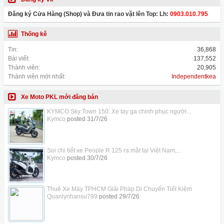
Đăng ký Cửa Hàng (Shop) và Đưa tin rao vặt lên Top: Lh:
0903.010.795
Thống kê
Tin:
36,868
Bài viết:
137,552
Thành viên:
20,905
Thành viên mới nhất:
Independentkea
Xe Moto PKL mới đăng bán
KYMCO Sky Town 150: Xe tay ga chinh phục người...
Kymco
posted
31/7/26
Soi chi tiết xe People R 125 ra mắt tại Việt Nam,...
Kymco
posted
30/7/26
Thuê Xe Máy TPHCM Giải Pháp Di Chuyển Tiết Kiệm
Quanlynhansu789
posted
29/7/26