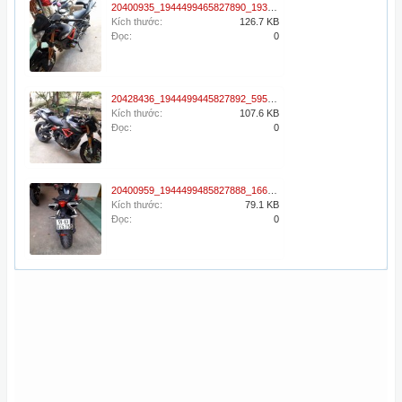
20400935_1944499465827890_1931736174_n.jpg
Kích thước:
126.7 KB
Đọc:
0
20428436_1944499445827892_595700353_n.jpg
Kích thước:
107.6 KB
Đọc:
0
20400959_1944499485827888_1663326630_n.jpg
Kích thước:
79.1 KB
Đọc:
0