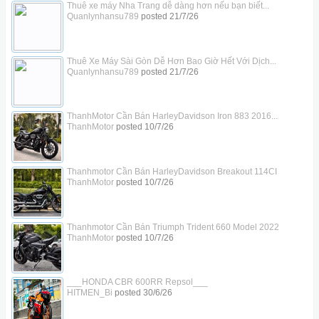
Thuê xe máy Nha Trang dễ dàng hơn nếu bạn biết...
Quanlynhansu789
posted
21/7/26
Thuê Xe Máy Sài Gòn Dễ Hơn Bao Giờ Hết Với Dịch...
Quanlynhansu789
posted
21/7/26
ThanhMotor Cần Bán HarleyDavidson Iron 883 2016...
ThanhMotor
posted
10/7/26
Thanhmotor Cần Bán HarleyDavidson Breakout 114CI
ThanhMotor
posted
10/7/26
Thanhmotor Cần Bán Triumph Trident 660 Model 2022
ThanhMotor
posted
10/7/26
___HONDA CBR 600RR Repsol___
HITMEN_Bi
posted
30/6/26