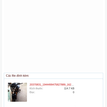
Các file đính kèm:
20370831_1944499475827889_1620134209_n.jpg
Kích thước:
114.7 KB
Đọc:
0