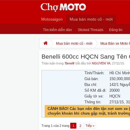
Motosaigon
Mua bán moto cũ - mới
Tìm kiếm diễn đàn
Sticked Threads
Đăng tin
Mua bán moto cũ - mới
Mua Bán xe Moto 
Benelli 600cc HQCN Sang Tên 
Thảo luận trong '
Benelli
' bắt đầu bởi
NGUYEN YA
,
27/11/15
.
Tỉnh/Thành:
Hồ Chí Min
Giá bán:
150,000,00
Địa chỉ:
142/1 Nguy
Số KM đã đi:
20000
Giấy tờ xe:
HQCN
Thông tin:
27/11/15
, 3
CẢNH BÁO! Các bạn nên đến tận nơi xem xe (
chuyển khoản khi chưa gặp mặt, tránh trườn
Trang 1 của 2 trang
1
2
Tiếp >