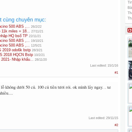
Tin
Bài
Th
Th
ất cùng chuyên mục:
ncino 500 ABS ,...
26/2/22
 11k miles = 18...
27/11/21
nhập HQ bsố TP
22/11/21
ncino 500 ABS ,...
19/10/21
ncino 500 ABS ,...
12/5/21
S 2019 odo6k bstp
28/3/21
BS 2018 HQCN Bstp
10/2/21
 2021- Nhập khẩu...
28/11/20
Last edited:
15/1/16
#1
ỗ không dưới 50 củ. 100 củ tiền tươi rói. ok mình lấy ngay. . xe
hiều....
Last edited:
29/11/15
#2