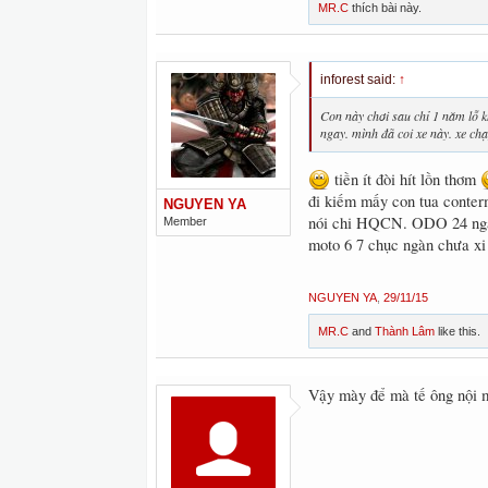
MR.C
thích bài này.
inforest said:
↑
Con này chơi sau chỉ 1 năm lỗ kh
ngay. mình đã coi xe này. xe chạ
tiền ít đòi hít lồn thơm
đi kiếm mấy con tua cont
NGUYEN YA
nói chi HQCN. ODO 24 ngà
Member
moto 6 7 chục ngàn chưa xi
NGUYEN YA
,
29/11/15
MR.C
and
Thành Lâm
like this.
Vậy mày để mà tế ông nội m