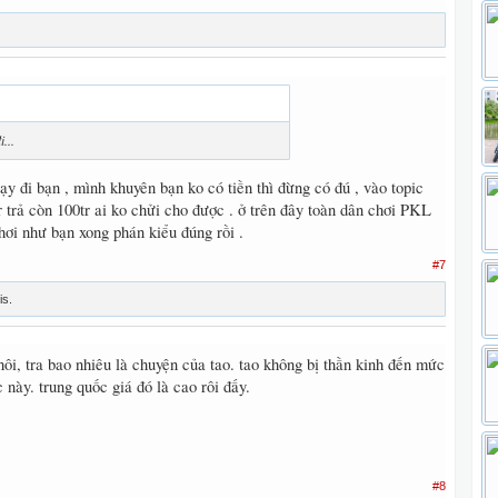
...
y đi bạn , mình khuyên bạn ko có tiền thì đừng có đú , vào topic
 trả còn 100tr ai ko chửi cho được . ở trên đây toàn dân chơi PKL
hơi như bạn xong phán kiểu đúng rồi .
#7
is.
hôi, tra bao nhiêu là chuyện của tao. tao không bị thần kinh đến mức
 này. trung quốc giá đó là cao rôi đấy.
#8