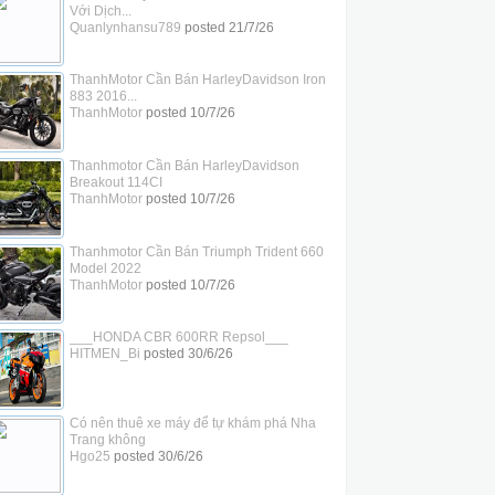
Với Dịch...
Quanlynhansu789
posted
21/7/26
ThanhMotor Cần Bán HarleyDavidson Iron
883 2016...
ThanhMotor
posted
10/7/26
Thanhmotor Cần Bán HarleyDavidson
Breakout 114CI
ThanhMotor
posted
10/7/26
Thanhmotor Cần Bán Triumph Trident 660
Model 2022
ThanhMotor
posted
10/7/26
___HONDA CBR 600RR Repsol___
HITMEN_Bi
posted
30/6/26
Có nên thuê xe máy để tự khám phá Nha
Trang không
Hgo25
posted
30/6/26