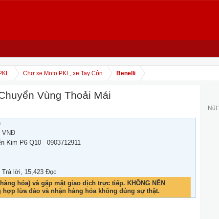
PKL
Chợ xe Moto PKL, xe Tay Côn
Benelli
Chuyển Vùng Thoải Mái
Nút
h
0 VNĐ
ễn Kim P6 Q10 - 0903712911
1 Trả lời, 15,423 Đọc
hàng hóa) và gặp mặt giao dịch trực tiếp. KHÔNG NÊN
g hợp lừa đảo và nhận hàng hóa không đúng sự thật.