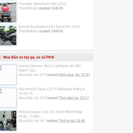
Triumph StreetTwin 900 2020
ThanhMotor
posted
14/6/26
Ducati Scrambler1100 Sport Pro 2022
ThanhMotor
posted
14/6/26
Mua Bán xe tay ga, xe số PKN
Honda Giorno+ Buzz Lightyear về Việt
Nam? Giá...
Mua Bán Xe 247
replied
Hôm qua, lúc 15:57
Giá Honda Dash 125 Fi Malaysia tháng 8
chỉ từ 74...
Mua Bán Xe 247
replied
Thứ năm lúc 16:17
Honda Super Cub 110 Xanh Nhớt nhập
Nhật – Chiếc...
Mua Bán Xe 247
replied
Thứ tư lúc 16:46