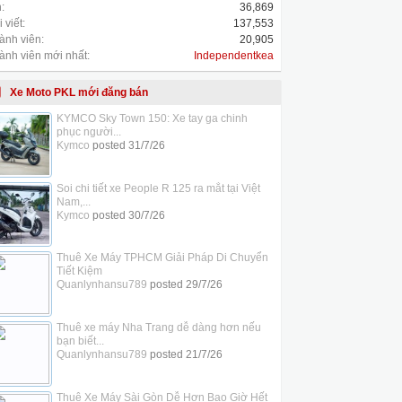
:
36,869
 viết:
137,553
ành viên:
20,905
ành viên mới nhất:
Independentkea
Xe Moto PKL mới đăng bán
KYMCO Sky Town 150: Xe tay ga chinh
phục người...
Kymco
posted
31/7/26
Soi chi tiết xe People R 125 ra mắt tại Việt
Nam,...
Kymco
posted
30/7/26
Thuê Xe Máy TPHCM Giải Pháp Di Chuyển
Tiết Kiệm
Quanlynhansu789
posted
29/7/26
Thuê xe máy Nha Trang dễ dàng hơn nếu
bạn biết...
Quanlynhansu789
posted
21/7/26
Thuê Xe Máy Sài Gòn Dễ Hơn Bao Giờ Hết