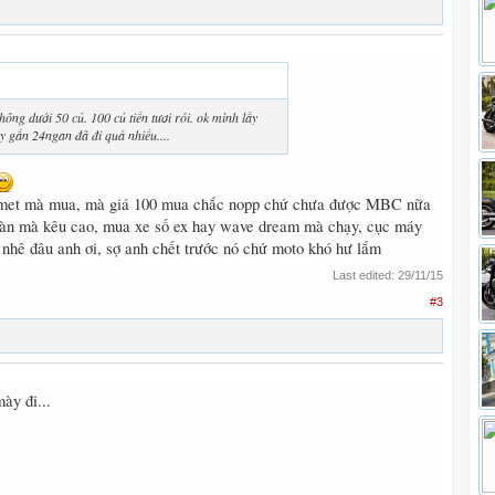
ông dưới 50 củ. 100 củ tiền tươi rói. ok mình lấy
y gần 24ngan đã đi quá nhiều....
ermet mà mua, mà giá 100 mua chắc nopp chứ chưa được MBC nữa
n mà kêu cao, mua xe số ex hay wave dream mà chạy, cục máy
 nhê đâu anh ơi, sợ anh chết trước nó chứ moto khó hư lắm
Last edited:
29/11/15
#3
ày đi...