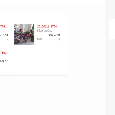
20160111_175450.jpg
20160111_175459.jpg
Kích thước:
7.7 KB
101.1 KB
0
Đọc:
0
20160111_175514.jpg
6.9 KB
0