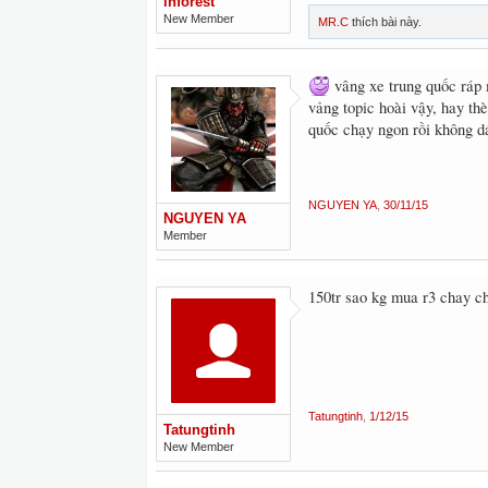
inforest
New Member
MR.C
thích bài này.
vâng xe trung quốc ráp 
vảng topic hoài vậy, hay t
quốc chạy ngon rồi không d
NGUYEN YA
,
30/11/15
NGUYEN YA
Member
150tr sao kg mua r3 chay ch
Tatungtinh
,
1/12/15
Tatungtinh
New Member