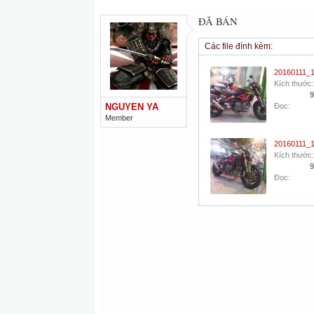
ĐÃ BÁN
Các file đính kèm:
Kích thước:
9
NGUYEN YA
Đọc:
Member
Kích thước:
9
Đọc: