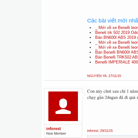
Các bài viết mới nh
_ Mới về xe Benelli leo
Beneli trk 502 2019 Odo
Bán BN600I ABS 2019 
_ Mới về xe Benelli leo
_ Mới về xe Benelli leo
Bán Benelli BN600I AB
Bán Benelli TRK502 A
Benelli IMPERIALE 400
NGUYEN YA
,
27/11/15
Con này chơi sau chỉ 1 năm l
chạy gần 24ngan đã đi quá n
inforest
inforest
,
29/11/15
New Member