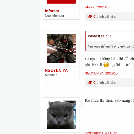
inforest
,
29/11/15
inforest
New Member
MR.C
thích bài này.
inforest said:
↑
Vậy mày để mà tế ông nội mày đi
xe ngon không bán thì để c
giá 100 đi
người ta trả 
NGUYEN YA
NGUYEN YA
,
29/11/15
Member
MR.C
thích bài này.
Ko mua thì thôi, sao nặng l
davidhung8x
,
30/11/15