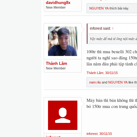
davidhung8x
New Member
NGUYEN YA
thích bài này.
inforest said:
↑
Vậy mày để mà tế ông nội mày đi
100tr thì mua benelli 302 chạ
người ta nghĩ sao đăng 150tr
lâu năm đâu phải tập tành c
Thành Lâm
New Member
Thành Lâm
,
30/11/15
nam.rilu
and
NGUYEN YA
like th
Máy bán thì bán không thì t
bỏ 150tr mua con trung quốc
inforest
,
30/11/15