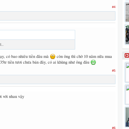
#4
...
hạy, có bao nhiêu tiền đâu mà
còn ông thì chờ 10 năm nữa mua
135tr tiền tươi chưa bán đây, có ai khùng như ông đâu
#5
ời với nhau vậy
#6