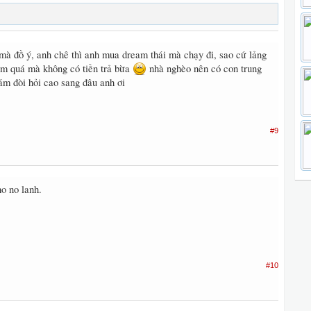
mà đồ ý, anh chê thì anh mua dream thái mà chạy đi, sao cứ lảng
hèm quá mà không có tiền trả bừa
nhà nghèo nên có con trung
ám đòi hỏi cao sang đâu anh ơi
#9
o no lanh.
#10