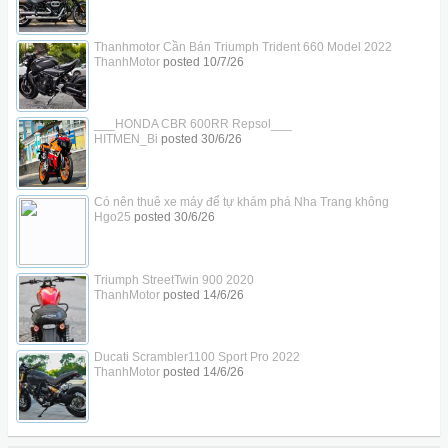
Thanhmotor Cần Bán Triumph Trident 660 Model 2022
ThanhMotor
posted
10/7/26
___HONDA CBR 600RR Repsol___
HITMEN_Bi
posted
30/6/26
Có nên thuê xe máy để tự khám phá Nha Trang không
Hgo25
posted
30/6/26
Triumph StreetTwin 900 2020
ThanhMotor
posted
14/6/26
Ducati Scrambler1100 Sport Pro 2022
ThanhMotor
posted
14/6/26