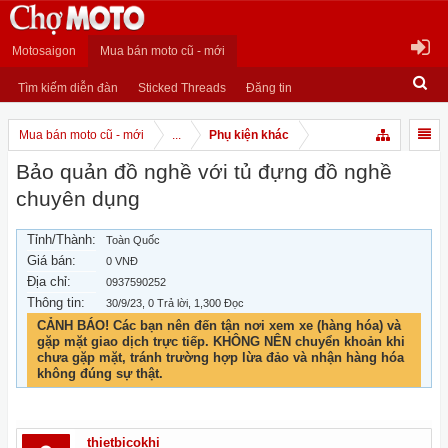
Motosaigon
Mua bán moto cũ - mới
Tìm kiếm diễn đàn
Sticked Threads
Đăng tin
Mua bán moto cũ - mới
...
Phụ kiện khác
Bảo quản đồ nghề với tủ đựng đồ nghề
chuyên dụng
Tỉnh/Thành:
Toàn Quốc
Giá bán:
0 VNĐ
Địa chỉ:
0937590252
Thông tin:
30/9/23
, 0 Trả lời, 1,300 Đọc
CẢNH BÁO! Các bạn nên đến tận nơi xem xe (hàng hóa) và
gặp mặt giao dịch trực tiếp. KHÔNG NÊN chuyển khoản khi
chưa gặp mặt, tránh trường hợp lừa đảo và nhận hàng hóa
không đúng sự thật.
thietbicokhi