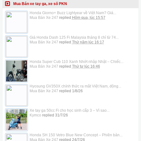
Mua Bán xe tay ga, xe số PKN
Honda Giorno+ Buzz Lightyear về Việt Nam? Giá...
Mua Bán Xe 247
replied
Hôm qua, lúc 15:57
Giá Honda Dash 125 Fi Malaysia tháng 8 chỉ từ 74...
Mua Bán Xe 247
replied
Thứ năm lúc 16:17
Honda Super Cub 110 Xanh Nhớt nhập Nhật – Chiếc...
Mua Bán Xe 247
replied
Thứ tư lúc 16:46
Hyosung GV350X chính thức ra mắt Việt Nam, động...
Mua Bán Xe 247
replied
1/8/26
Xe tay ga 50cc Fi cho học sinh cấp 3 – Vì sao...
Kymco
replied
31/7/26
Honda SH 150 Vetro Blue New Concept – Phiên bản...
Mua Bán Xe 247
replied
24/7/26