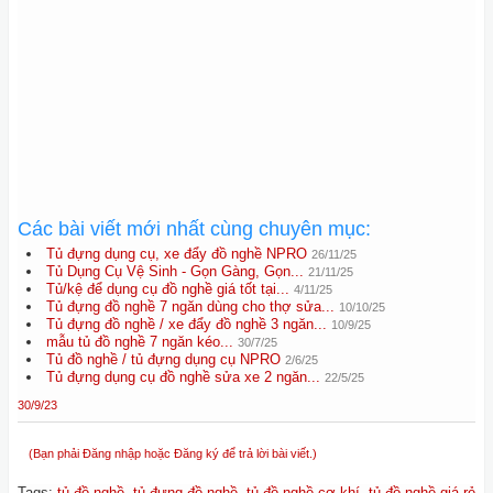
Các bài viết mới nhất cùng chuyên mục:
Tủ đựng dụng cụ, xe đẩy đồ nghề NPRO
26/11/25
Tủ Dụng Cụ Vệ Sinh - Gọn Gàng, Gọn...
21/11/25
Tủ/kệ để dụng cụ đồ nghề giá tốt tại...
4/11/25
Tủ đựng đồ nghề 7 ngăn dùng cho thợ sửa...
10/10/25
Tủ đựng đồ nghề / xe đẩy đồ nghề 3 ngăn...
10/9/25
mẫu tủ đồ nghề 7 ngăn kéo...
30/7/25
Tủ đồ nghề / tủ đựng dụng cụ NPRO
2/6/25
Tủ đựng dụng cụ đồ nghề sửa xe 2 ngăn...
22/5/25
30/9/23
(Bạn phải Đăng nhập hoặc Đăng ký để trả lời bài viết.)
Tags
:
tủ đồ nghề
,
tủ đựng đồ nghề
,
tủ đồ nghề cơ khí
,
tủ đồ nghề giá rẻ