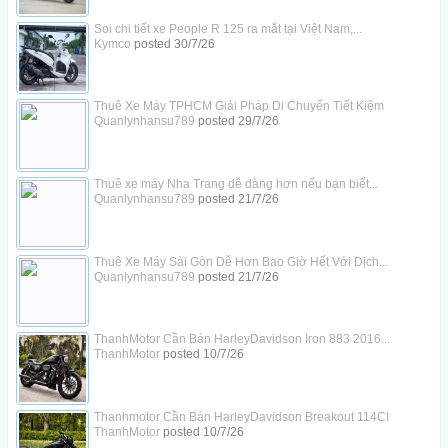
Soi chi tiết xe People R 125 ra mắt tại Việt Nam,...
Kymco
posted
30/7/26
Thuê Xe Máy TPHCM Giải Pháp Di Chuyển Tiết Kiệm
Quanlynhansu789
posted
29/7/26
Thuê xe máy Nha Trang dễ dàng hơn nếu bạn biết...
Quanlynhansu789
posted
21/7/26
Thuê Xe Máy Sài Gòn Dễ Hơn Bao Giờ Hết Với Dịch...
Quanlynhansu789
posted
21/7/26
ThanhMotor Cần Bán HarleyDavidson Iron 883 2016...
ThanhMotor
posted
10/7/26
Thanhmotor Cần Bán HarleyDavidson Breakout 114CI
ThanhMotor
posted
10/7/26