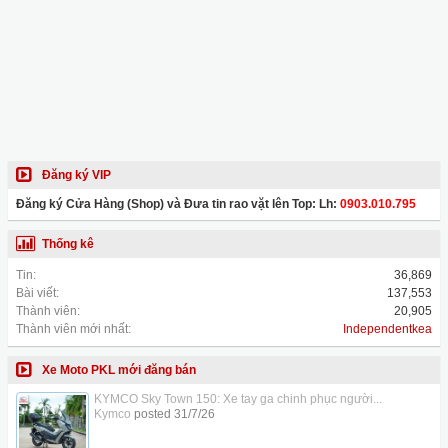
Đăng ký VIP
Đăng ký Cửa Hàng (Shop) và Đưa tin rao vặt lên Top: Lh:
0903.010.795
Thống kê
Tin:
36,869
Bài viết:
137,553
Thành viên:
20,905
Thành viên mới nhất:
Independentkea
Xe Moto PKL mới đăng bán
KYMCO Sky Town 150: Xe tay ga chinh phục người...
Kymco
posted
31/7/26