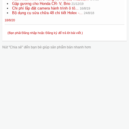
Gập gương cho Honda CR- V, Brio
21/12/19
Chi phí lắp đặt camera hành trình ô tô...
16/8/19
Bộ dụng cụ sửa chữa 48 chi tiết Holex -...
24/8/18
18/8/20
(Bạn phải Đăng nhập hoặc Đăng ký để trả lời bài viết.)
Nút "Chia sẻ" đến bạn bè giúp sản phẩm bán nhanh hơn