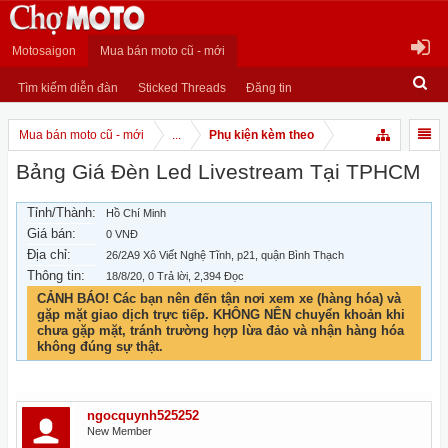
Motosaigon
Mua bán moto cũ - mới
Tìm kiếm diễn đàn
Sticked Threads
Đăng tin
Mua bán moto cũ - mới
...
Phụ kiện kèm theo
Bảng Giá Đèn Led Livestream Tại TPHCM
Tỉnh/Thành:
Hồ Chí Minh
Giá bán:
0 VNĐ
Địa chỉ:
26/2A9 Xô Viết Nghệ Tĩnh, p21, quận Bình Thạch
Thông tin:
18/8/20
, 0 Trả lời, 2,394 Đọc
CẢNH BÁO! Các bạn nên đến tận nơi xem xe (hàng hóa) và
gặp mặt giao dịch trực tiếp. KHÔNG NÊN chuyển khoản khi
chưa gặp mặt, tránh trường hợp lừa đảo và nhận hàng hóa
không đúng sự thật.
ngocquynh525252
New Member