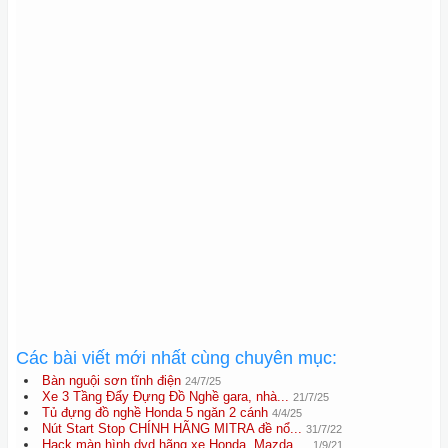
Các bài viết mới nhất cùng chuyên mục:
Bàn nguội sơn tĩnh điện
24/7/25
Xe 3 Tầng Đẩy Đựng Đồ Nghề gara, nhà...
21/7/25
Tủ đựng đồ nghề Honda 5 ngăn 2 cánh
4/4/25
Nút Start Stop CHÍNH HÃNG MITRA đề nổ...
31/7/22
Hack màn hình dvd hãng xe Honda, Mazda,...
1/9/21