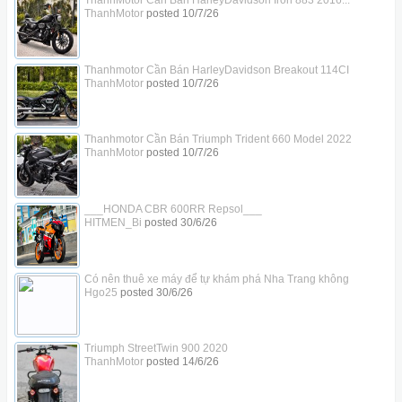
ThanhMotor
posted
10/7/26
Thanhmotor Cần Bán HarleyDavidson Breakout 114CI
ThanhMotor
posted
10/7/26
Thanhmotor Cần Bán Triumph Trident 660 Model 2022
ThanhMotor
posted
10/7/26
___HONDA CBR 600RR Repsol___
HITMEN_Bi
posted
30/6/26
Có nên thuê xe máy để tự khám phá Nha Trang không
Hgo25
posted
30/6/26
Triumph StreetTwin 900 2020
ThanhMotor
posted
14/6/26