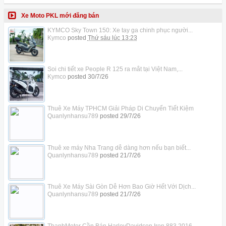
Xe Moto PKL mới đăng bán
KYMCO Sky Town 150: Xe tay ga chinh phục người...
Kymco
posted
Thứ sáu lúc 13:23
Soi chi tiết xe People R 125 ra mắt tại Việt Nam,...
Kymco
posted
30/7/26
Thuê Xe Máy TPHCM Giải Pháp Di Chuyển Tiết Kiệm
Quanlynhansu789
posted
29/7/26
Thuê xe máy Nha Trang dễ dàng hơn nếu bạn biết...
Quanlynhansu789
posted
21/7/26
Thuê Xe Máy Sài Gòn Dễ Hơn Bao Giờ Hết Với Dịch...
Quanlynhansu789
posted
21/7/26
ThanhMotor Cần Bán HarleyDavidson Iron 883 2016...