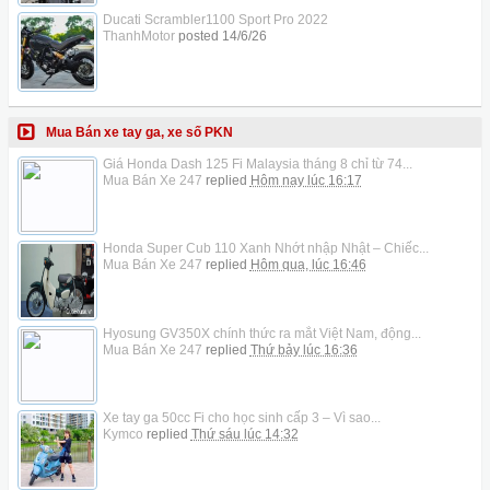
Ducati Scrambler1100 Sport Pro 2022
ThanhMotor
posted
14/6/26
Mua Bán xe tay ga, xe số PKN
Giá Honda Dash 125 Fi Malaysia tháng 8 chỉ từ 74...
Mua Bán Xe 247
replied
Hôm nay lúc 16:17
Honda Super Cub 110 Xanh Nhớt nhập Nhật – Chiếc...
Mua Bán Xe 247
replied
Hôm qua, lúc 16:46
Hyosung GV350X chính thức ra mắt Việt Nam, động...
Mua Bán Xe 247
replied
Thứ bảy lúc 16:36
Xe tay ga 50cc Fi cho học sinh cấp 3 – Vì sao...
Kymco
replied
Thứ sáu lúc 14:32