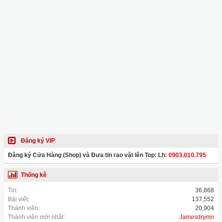
Đăng ký VIP
Đăng ký Cửa Hàng (Shop) và Đưa tin rao vặt lên Top: Lh:
0903.010.795
Thống kê
Tin:
36,868
Bài viết:
137,552
Thành viên:
20,904
Thành viên mới nhất:
Jamesdrymn