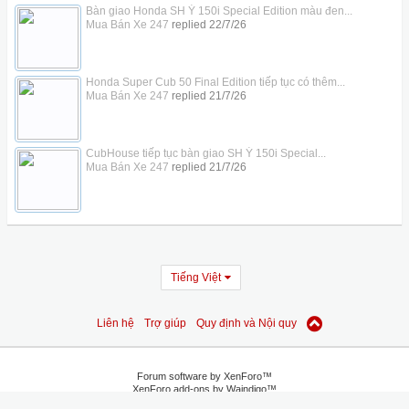
Bàn giao Honda SH Ý 150i Special Edition màu đen...
Mua Bán Xe 247
replied
22/7/26
Honda Super Cub 50 Final Edition tiếp tục có thêm...
Mua Bán Xe 247
replied
21/7/26
CubHouse tiếp tục bàn giao SH Ý 150i Special...
Mua Bán Xe 247
replied
21/7/26
Tiếng Việt
Liên hệ
Trợ giúp
Quy định và Nội quy
Forum software by XenForo™
XenForo add-ons by Waindigo™