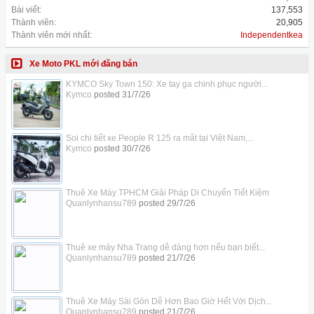
Bài viết:
137,553
Thành viên:
20,905
Thành viên mới nhất:
Independentkea
Xe Moto PKL mới đăng bán
KYMCO Sky Town 150: Xe tay ga chinh phục người...
Kymco
posted
31/7/26
Soi chi tiết xe People R 125 ra mắt tại Việt Nam,...
Kymco
posted
30/7/26
Thuê Xe Máy TPHCM Giải Pháp Di Chuyển Tiết Kiệm
Quanlynhansu789
posted
29/7/26
Thuê xe máy Nha Trang dễ dàng hơn nếu bạn biết...
Quanlynhansu789
posted
21/7/26
Thuê Xe Máy Sài Gòn Dễ Hơn Bao Giờ Hết Với Dịch...
Quanlynhansu789
posted
21/7/26