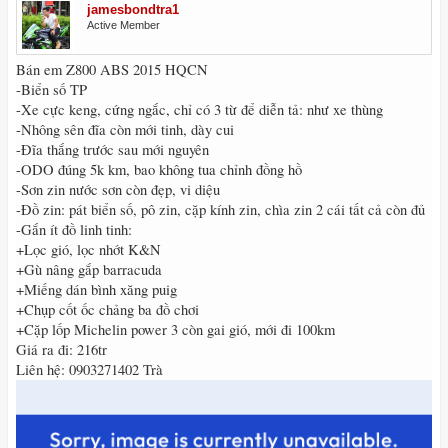
jamesbondtra1
Active Member
Bán em Z800 ABS 2015 HQCN
-Biển số TP
-Xe cực keng, cứng ngắc, chỉ có 3 từ để diễn tả: như xe thùng
-Nhông sên đĩa còn mới tinh, dày cui
-Đĩa thắng trước sau mới nguyên
-ODO đúng 5k km, bao không tua chỉnh đồng hồ
-Sơn zin nước sơn còn đẹp, vi diệu
-Đồ zin: pát biển số, pô zin, cặp kính zin, chìa zin 2 cái tất cả còn đủ
-Gắn ít đồ linh tinh:
+Lọc gió, lọc nhớt K&N
+Gù nâng gắp barracuda
+Miếng dán bình xăng puig
+Chụp cốt ốc chảng ba đồ chơi
+Cặp lốp Michelin power 3 còn gai gió, mới đi 100km
Giá ra đi: 216tr
Liên hệ: 0903271402 Trà