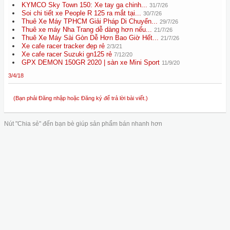
KYMCO Sky Town 150: Xe tay ga chinh...
31/7/26
Soi chi tiết xe People R 125 ra mắt tại...
30/7/26
Thuê Xe Máy TPHCM Giải Pháp Di Chuyển...
29/7/26
Thuê xe máy Nha Trang dễ dàng hơn nếu...
21/7/26
Thuê Xe Máy Sài Gòn Dễ Hơn Bao Giờ Hết...
21/7/26
Xe cafe racer tracker đẹp rẻ
2/3/21
Xe cafe racer Suzuki gn125 rẻ
7/12/20
GPX DEMON 150GR 2020 | sàn xe Mini Sport
11/9/20
3/4/18
(Bạn phải Đăng nhập hoặc Đăng ký để trả lời bài viết.)
Nút "Chia sẻ" đến bạn bè giúp sản phẩm bán nhanh hơn