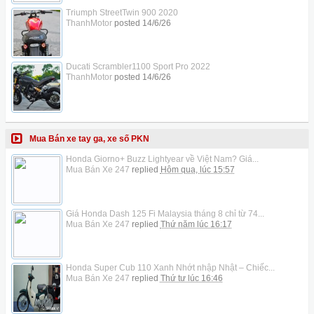
Triumph StreetTwin 900 2020
ThanhMotor
posted
14/6/26
Ducati Scrambler1100 Sport Pro 2022
ThanhMotor
posted
14/6/26
Mua Bán xe tay ga, xe số PKN
Honda Giorno+ Buzz Lightyear về Việt Nam? Giá...
Mua Bán Xe 247
replied
Hôm qua, lúc 15:57
Giá Honda Dash 125 Fi Malaysia tháng 8 chỉ từ 74...
Mua Bán Xe 247
replied
Thứ năm lúc 16:17
Honda Super Cub 110 Xanh Nhớt nhập Nhật – Chiếc...
Mua Bán Xe 247
replied
Thứ tư lúc 16:46