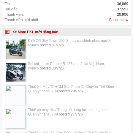
Tin:
36,869
Bài viết:
137,553
Thành viên:
20,906
Thành viên mới nhất:
Beaconkbw
Xe Moto PKL mới đăng bán
KYMCO Sky Town 150: Xe tay ga chinh phục người...
Kymco
posted
31/7/26
Soi chi tiết xe People R 125 ra mắt tại Việt Nam,...
Kymco
posted
30/7/26
Thuê Xe Máy TPHCM Giải Pháp Di Chuyển Tiết Kiệm
Quanlynhansu789
posted
29/7/26
Thuê xe máy Nha Trang dễ dàng hơn nếu bạn biết...
Quanlynhansu789
posted
21/7/26
Thuê Xe Máy Sài Gòn Dễ Hơn Bao Giờ Hết Với Dịch...