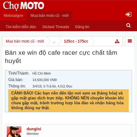
Motosaigon
Mua bán moto cũ - mới
Tìm kiếm diễn đàn
Sticked Threads
Đăng tin
Mua bán moto cũ - mới
...
125cc - 175cc
Bán xe win độ cafe racer cực chất tâm
huyết
Tỉnh/Thành:
Hồ Chí Minh
Giá bán:
14,500,000 VNĐ
Thông tin:
3/4/18
, 0 Trả lời, 4,511 Đọc
CẢNH BÁO! Các bạn nên đến tận nơi xem xe (hàng hóa) và
gặp mặt giao dịch trực tiếp. KHÔNG NÊN chuyển khoản khi
chưa gặp mặt, tránh trường hợp lừa đảo và nhận hàng hóa
không đúng sự thật.
dungloi
Member