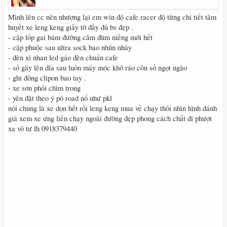
Mình lên cc nên nhượng lại em win độ cafe racer độ từng chi tiết tâm
huyết xe leng keng giấy tờ đầy đủ bs đẹp .
- cặp lốp gai bám đường căm đùm niềng mới hết
- cặp phuộc sau ultra sock bao nhún nhảy
- đèn xì nhan led gáo đèn chuẩn cafe
- số gãy lên dĩa sau luôn máy móc khô ráo côn số ngọt ngào
- ghi đông clipon bao tay .
- xe sơn phối chìm trong
- yên đặt theo ý pô road nổ như pkl
nói chung là xe dọn hết rồi leng keng mua về chạy thôi nhìn hình đánh
giá xem xe ưng liền chạy ngoài đường đẹp phong cách chất đi phượt
xa vô tư lh 0918379440