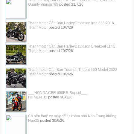
Quanlynhansu789
posted
21/7/26
ThanhMotor Cần Bán HarleyDavidson Iron 883 2016...
ThanhMotor
posted
10/7/26
Thanhmotor Cần Bán HarleyDavidson Breakout 114CI
ThanhMotor
posted
10/7/26
Thanhmotor Cần Bán Triumph Trident 660 Model 2022
ThanhMotor
posted
10/7/26
___HONDA CBR 600RR Repsol___
HITMEN_Bi
posted
30/6/26
Có nên thuê xe máy để tự khám phá Nha Trang không
Hgo25
posted
30/6/26