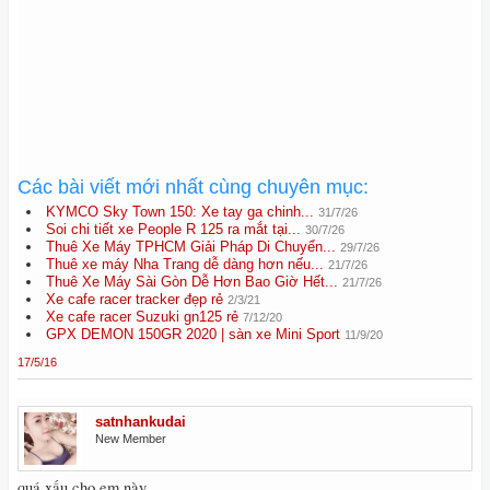
Các bài viết mới nhất cùng chuyên mục:
KYMCO Sky Town 150: Xe tay ga chinh...
31/7/26
Soi chi tiết xe People R 125 ra mắt tại...
30/7/26
Thuê Xe Máy TPHCM Giải Pháp Di Chuyển...
29/7/26
Thuê xe máy Nha Trang dễ dàng hơn nếu...
21/7/26
Thuê Xe Máy Sài Gòn Dễ Hơn Bao Giờ Hết...
21/7/26
Xe cafe racer tracker đẹp rẻ
2/3/21
Xe cafe racer Suzuki gn125 rẻ
7/12/20
GPX DEMON 150GR 2020 | sàn xe Mini Sport
11/9/20
17/5/16
satnhankudai
New Member
quá xấu cho em này