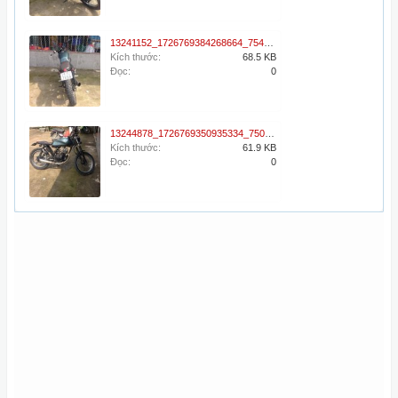
13241152_1726769384268664_7542330914296366455_n.jpg
Kích thước:
68.5 KB
Đọc:
0
13244878_1726769350935334_7500922134097140705_n.jpg
Kích thước:
61.9 KB
Đọc:
0