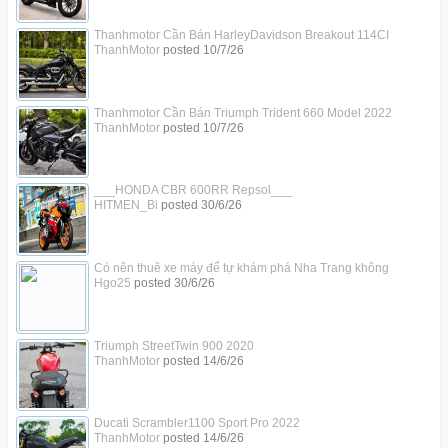
Thanhmotor Cần Bán HarleyDavidson Breakout 114CI
ThanhMotor
posted
10/7/26
Thanhmotor Cần Bán Triumph Trident 660 Model 2022
ThanhMotor
posted
10/7/26
___HONDA CBR 600RR Repsol___
HITMEN_Bi
posted
30/6/26
Có nên thuê xe máy để tự khám phá Nha Trang không
Hgo25
posted
30/6/26
Triumph StreetTwin 900 2020
ThanhMotor
posted
14/6/26
Ducati Scrambler1100 Sport Pro 2022
ThanhMotor
posted
14/6/26