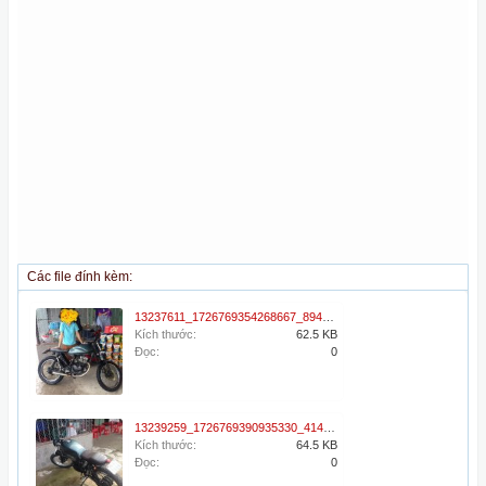
Các file đính kèm:
13237611_1726769354268667_8947787598973740688_n.jpg
Kích thước:
62.5 KB
Đọc:
0
13239259_1726769390935330_4148163493391603242_n.jpg
Kích thước:
64.5 KB
Đọc:
0