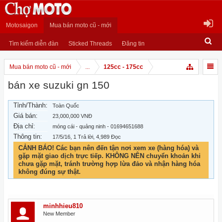
Motosaigon
Mua bán moto cũ - mới
Tìm kiếm diễn đàn
Sticked Threads
Đăng tin
Mua bán moto cũ - mới
...
125cc - 175cc
bán xe suzuki gn 150
Tỉnh/Thành:
Toàn Quốc
Giá bán:
23,000,000 VNĐ
Địa chỉ:
móng cái - quảng ninh - 01694651688
Thông tin:
17/5/16
, 1 Trả lời, 4,989 Đọc
CẢNH BÁO! Các bạn nên đến tận nơi xem xe (hàng hóa) và
gặp mặt giao dịch trực tiếp. KHÔNG NÊN chuyển khoản khi
chưa gặp mặt, tránh trường hợp lừa đảo và nhận hàng hóa
không đúng sự thật.
minhhieu810
New Member