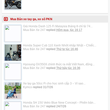
Mua Bán xe tay ga, xe số PKN
Giá Honda Dash 125 Fi Malaysia tháng 8 chỉ từ 74...
Mua Bán Xe 247
replied
Hôm qua, lúc 16:17
Honda Super Cub 110 Xanh Nhớt nhập Nhật – Chiếc...
Mua Bán Xe 247
replied
Thứ tư lúc 16:46
Hyosung GV350X chính thức ra mắt Việt Nam, động...
Mua Bán Xe 247
replied
Thứ bảy lúc 16:36
Xe tay ga 50cc Fi cho học sinh cấp 3 – Vì sao...
Kymco
replied
31/7/26
Honda SH 150 Vetro Blue New Concept – Phiên bản...
Mua Bán Xe 247
replied
24/7/26