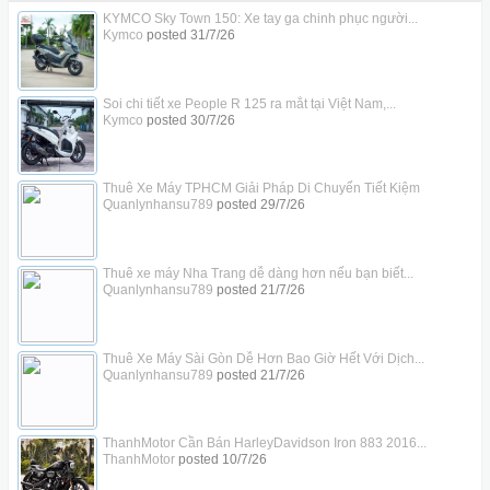
KYMCO Sky Town 150: Xe tay ga chinh phục người...
Kymco
posted
31/7/26
Soi chi tiết xe People R 125 ra mắt tại Việt Nam,...
Kymco
posted
30/7/26
Thuê Xe Máy TPHCM Giải Pháp Di Chuyển Tiết Kiệm
Quanlynhansu789
posted
29/7/26
Thuê xe máy Nha Trang dễ dàng hơn nếu bạn biết...
Quanlynhansu789
posted
21/7/26
Thuê Xe Máy Sài Gòn Dễ Hơn Bao Giờ Hết Với Dịch...
Quanlynhansu789
posted
21/7/26
ThanhMotor Cần Bán HarleyDavidson Iron 883 2016...
ThanhMotor
posted
10/7/26