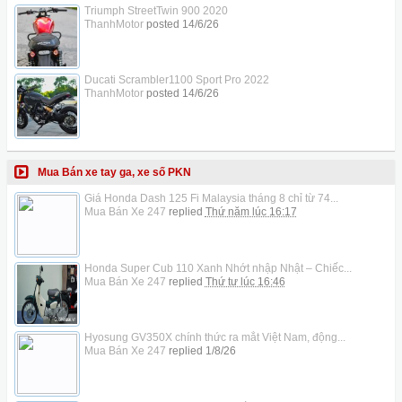
Triumph StreetTwin 900 2020
ThanhMotor
posted
14/6/26
Ducati Scrambler1100 Sport Pro 2022
ThanhMotor
posted
14/6/26
Mua Bán xe tay ga, xe số PKN
Giá Honda Dash 125 Fi Malaysia tháng 8 chỉ từ 74...
Mua Bán Xe 247
replied
Thứ năm lúc 16:17
Honda Super Cub 110 Xanh Nhớt nhập Nhật – Chiếc...
Mua Bán Xe 247
replied
Thứ tư lúc 16:46
Hyosung GV350X chính thức ra mắt Việt Nam, động...
Mua Bán Xe 247
replied
1/8/26