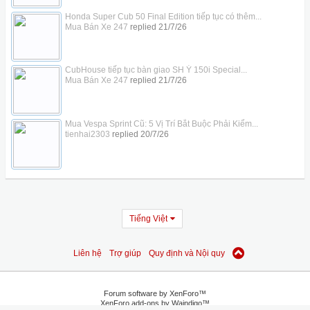
Honda Super Cub 50 Final Edition tiếp tục có thêm...
Mua Bán Xe 247
replied
21/7/26
CubHouse tiếp tục bàn giao SH Ý 150i Special...
Mua Bán Xe 247
replied
21/7/26
Mua Vespa Sprint Cũ: 5 Vị Trí Bắt Buộc Phải Kiểm...
tienhai2303
replied
20/7/26
Tiếng Việt
Liên hệ
Trợ giúp
Quy định và Nội quy
Forum software by XenForo™
XenForo add-ons by Waindigo™