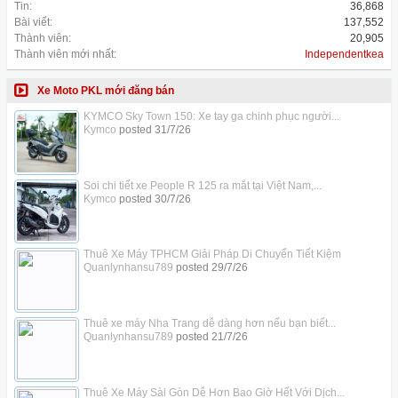
Tin:
36,868
Bài viết:
137,552
Thành viên:
20,905
Thành viên mới nhất:
Independentkea
Xe Moto PKL mới đăng bán
KYMCO Sky Town 150: Xe tay ga chinh phục người...
Kymco
posted
31/7/26
Soi chi tiết xe People R 125 ra mắt tại Việt Nam,...
Kymco
posted
30/7/26
Thuê Xe Máy TPHCM Giải Pháp Di Chuyển Tiết Kiệm
Quanlynhansu789
posted
29/7/26
Thuê xe máy Nha Trang dễ dàng hơn nếu bạn biết...
Quanlynhansu789
posted
21/7/26
Thuê Xe Máy Sài Gòn Dễ Hơn Bao Giờ Hết Với Dịch...