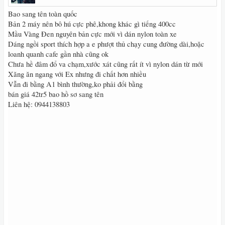
Bao sang tên toàn quốc
Bản 2 máy nên bô hú cực phê,khong khác gì tiếng 400cc
Mầu Vàng Đen nguyên bản cực mới vì dán nylon toàn xe
Dáng ngồi sport thích hợp a e phượt thủ chạy cung đường dài,hoặc
loanh quanh cafe gần nhà cũng ok
Chưa hề đâm đổ va chạm,xước xát cũng rất ít vì nylon dán từ mới
Xăng ăn ngang với Ex nhưng đi chất hơn nhiều
Vẫn đi bằng A1 bình thường,ko phải đổi bằng
bán giá 42tr5 bao hồ sơ sang tên
Liên hệ: 0944138803