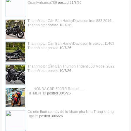
Quanlynhansu789
posted
21/7/26
ThanhMotor Cần Bán HarleyDavidson Iron 883 2016...
ThanhMotor
posted
10/7/26
Thanhmotor Cần Bán HarleyDavidson Breakout 114CI
ThanhMotor
posted
10/7/26
Thanhmotor Cần Bán Triumph Trident 660 Model 2022
ThanhMotor
posted
10/7/26
___HONDA CBR 600RR Repsol___
HITMEN_Bi
posted
30/6/26
Có nên thuê xe máy để tự khám phá Nha Trang không
Hgo25
posted
30/6/26