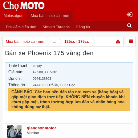
Motosaigon
Mua bán moto cũ - mới
Tìm kiếm diễn đàn
Sticked Threads
Đăng tin
Mua bán moto cũ - mới
...
125cc - 175cc
Bán xe Phoenix 175 vàng đen
Tỉnh/Thành:
empty
Giá bán:
42,500,000 VNĐ
Địa chỉ:
0944138803
Thông tin:
24/6/17
, 0 Trả lời, 1,837 Đọc
CẢNH BÁO! Các bạn nên đến tận nơi xem xe (hàng hóa) và
gặp mặt giao dịch trực tiếp. KHÔNG NÊN chuyển khoản khi
chưa gặp mặt, tránh trường hợp lừa đảo và nhận hàng hóa
không đúng sự thật.
giangsonmotor
Member