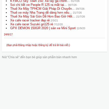
KYMCO Sky Town 150: Xe tay ga chinh...
31/7/26
Soi chi tiết xe People R 125 ra mắt tại...
30/7/26
Thuê Xe Máy TPHCM Giải Pháp Di Chuyển...
29/7/26
Thuê xe máy Nha Trang dễ dàng hơn nếu...
21/7/26
Thuê Xe Máy Sài Gòn Dễ Hơn Bao Giờ Hết...
21/7/26
Xe cafe racer tracker đẹp rẻ
2/3/21
Xe cafe racer Suzuki gn125 rẻ
7/12/20
GPX DEMON 150GR 2020 | sàn xe Mini Sport
11/9/20
24/6/17
(Bạn phải Đăng nhập hoặc Đăng ký để trả lời bài viết.)
Nút "Chia sẻ" đến bạn bè giúp sản phẩm bán nhanh hơn