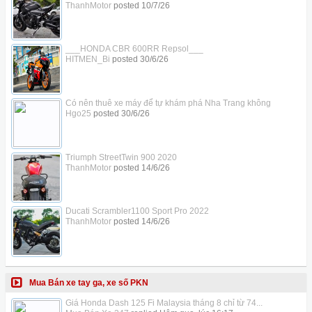
ThanhMotor
posted
10/7/26
___HONDA CBR 600RR Repsol___
HITMEN_Bi
posted
30/6/26
Có nên thuê xe máy để tự khám phá Nha Trang không
Hgo25
posted
30/6/26
Triumph StreetTwin 900 2020
ThanhMotor
posted
14/6/26
Ducati Scrambler1100 Sport Pro 2022
ThanhMotor
posted
14/6/26
Mua Bán xe tay ga, xe số PKN
Giá Honda Dash 125 Fi Malaysia tháng 8 chỉ từ 74...