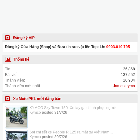
Đăng ký VIP
Đăng ký Cửa Hàng (Shop) và Đưa tin rao vặt lên Top: Lh:
0903.010.795
Thống kê
Tin:
36,868
Bài viết:
137,552
Thành viên:
20,904
Thành viên mới nhất:
Jamesdrymn
Xe Moto PKL mới đăng bán
KYMCO Sky Town 150: Xe tay ga chinh phục người...
Kymco
posted
31/7/26
Soi chi tiết xe People R 125 ra mắt tại Việt Nam,...
Kymco
posted
30/7/26