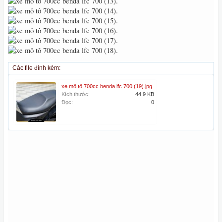
Các file đính kèm:
xe mô tô 700cc benda lfc 700 (19).jpg
Kích thước:
44.9 KB
Đọc:
0