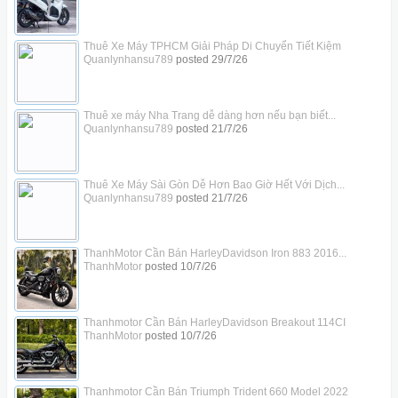
Thuê Xe Máy TPHCM Giải Pháp Di Chuyển Tiết Kiệm
Quanlynhansu789
posted
29/7/26
Thuê xe máy Nha Trang dễ dàng hơn nếu bạn biết...
Quanlynhansu789
posted
21/7/26
Thuê Xe Máy Sài Gòn Dễ Hơn Bao Giờ Hết Với Dịch...
Quanlynhansu789
posted
21/7/26
ThanhMotor Cần Bán HarleyDavidson Iron 883 2016...
ThanhMotor
posted
10/7/26
Thanhmotor Cần Bán HarleyDavidson Breakout 114CI
ThanhMotor
posted
10/7/26
Thanhmotor Cần Bán Triumph Trident 660 Model 2022