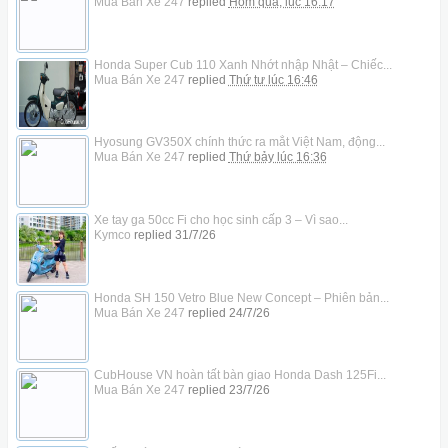
Mua Bán Xe 247
replied
Hôm qua, lúc 16:17
Honda Super Cub 110 Xanh Nhớt nhập Nhật – Chiếc...
Mua Bán Xe 247
replied
Thứ tư lúc 16:46
Hyosung GV350X chính thức ra mắt Việt Nam, động...
Mua Bán Xe 247
replied
Thứ bảy lúc 16:36
Xe tay ga 50cc Fi cho học sinh cấp 3 – Vì sao...
Kymco
replied
31/7/26
Honda SH 150 Vetro Blue New Concept – Phiên bản...
Mua Bán Xe 247
replied
24/7/26
CubHouse VN hoàn tất bàn giao Honda Dash 125Fi...
Mua Bán Xe 247
replied
23/7/26