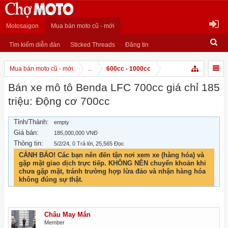
Motosaigon
Mua bán moto cũ - mới
Tìm kiếm diễn đàn
Sticked Threads
Đăng tin
Mua bán moto cũ - mới
...
600cc - 1000cc
Bán xe mô tô Benda LFC 700cc giá chỉ 185
triệu: Động cơ 700cc
Tỉnh/Thành:
empty
Giá bán:
185,000,000 VNĐ
Thông tin:
5/2/24
, 0 Trả lời, 25,565 Đọc
CẢNH BÁO! Các bạn nên đến tận nơi xem xe (hàng hóa) và
gặp mặt giao dịch trực tiếp. KHÔNG NÊN chuyển khoản khi
chưa gặp mặt, tránh trường hợp lừa đảo và nhận hàng hóa
không đúng sự thật.
Châu May Mắn
Member