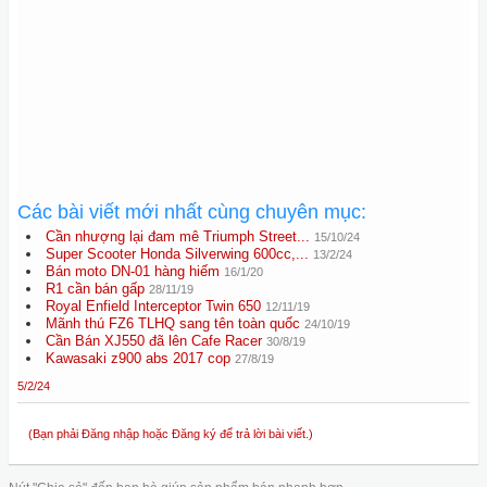
Các bài viết mới nhất cùng chuyên mục:
Cần nhượng lại đam mê Triumph Street...
15/10/24
Super Scooter Honda Silverwing 600cc,...
13/2/24
Bán moto DN-01 hàng hiếm
16/1/20
R1 cần bán gấp
28/11/19
Royal Enfield Interceptor Twin 650
12/11/19
Mãnh thú FZ6 TLHQ sang tên toàn quốc
24/10/19
Cần Bán XJ550 đã lên Cafe Racer
30/8/19
Kawasaki z900 abs 2017 cop
27/8/19
5/2/24
(Bạn phải Đăng nhập hoặc Đăng ký để trả lời bài viết.)