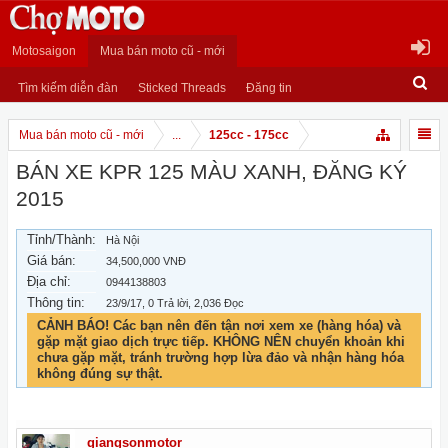
Motosaigon
Mua bán moto cũ - mới
Tìm kiếm diễn đàn
Sticked Threads
Đăng tin
Mua bán moto cũ - mới
...
125cc - 175cc
BÁN XE KPR 125 MÀU XANH, ĐĂNG KÝ
2015
Tỉnh/Thành:
Hà Nội
Giá bán:
34,500,000 VNĐ
Địa chỉ:
0944138803
Thông tin:
23/9/17
, 0 Trả lời, 2,036 Đọc
CẢNH BÁO! Các bạn nên đến tận nơi xem xe (hàng hóa) và
gặp mặt giao dịch trực tiếp. KHÔNG NÊN chuyển khoản khi
chưa gặp mặt, tránh trường hợp lừa đảo và nhận hàng hóa
không đúng sự thật.
giangsonmotor