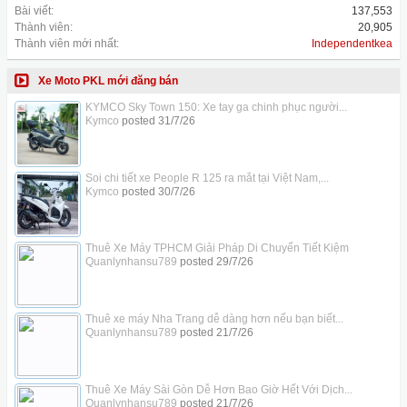
Bài viết:
137,553
Thành viên:
20,905
Thành viên mới nhất:
Independentkea
Xe Moto PKL mới đăng bán
KYMCO Sky Town 150: Xe tay ga chinh phục người...
Kymco
posted
31/7/26
Soi chi tiết xe People R 125 ra mắt tại Việt Nam,...
Kymco
posted
30/7/26
Thuê Xe Máy TPHCM Giải Pháp Di Chuyển Tiết Kiệm
Quanlynhansu789
posted
29/7/26
Thuê xe máy Nha Trang dễ dàng hơn nếu bạn biết...
Quanlynhansu789
posted
21/7/26
Thuê Xe Máy Sài Gòn Dễ Hơn Bao Giờ Hết Với Dịch...
Quanlynhansu789
posted
21/7/26