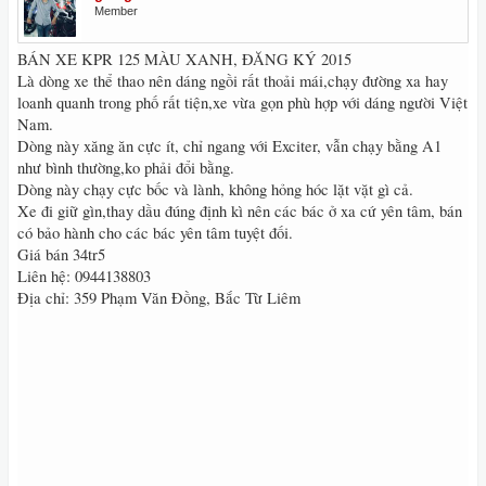
Member
BÁN XE KPR 125 MÀU XANH, ĐĂNG KÝ 2015
Là dòng xe thể thao nên dáng ngồi rất thoải mái,chạy đường xa hay
loanh quanh trong phố rất tiện,xe vừa gọn phù hợp với dáng người Việt
Nam.
Dòng này xăng ăn cực ít, chỉ ngang với Exciter, vẫn chạy bằng A1
như bình thường,ko phải đổi bằng.
Dòng này chạy cực bốc và lành, không hỏng hóc lặt vặt gì cả.
Xe đi giữ gìn,thay dầu đúng định kì nên các bác ở xa cứ yên tâm, bán
có bảo hành cho các bác yên tâm tuyệt đối.
Giá bán 34tr5
Liên hệ: 0944138803
Địa chỉ: 359 Phạm Văn Đồng, Bắc Từ Liêm