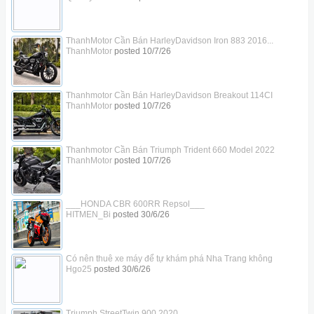
ThanhMotor Cần Bán HarleyDavidson Iron 883 2016...
ThanhMotor
posted
10/7/26
Thanhmotor Cần Bán HarleyDavidson Breakout 114CI
ThanhMotor
posted
10/7/26
Thanhmotor Cần Bán Triumph Trident 660 Model 2022
ThanhMotor
posted
10/7/26
___HONDA CBR 600RR Repsol___
HITMEN_Bi
posted
30/6/26
Có nên thuê xe máy để tự khám phá Nha Trang không
Hgo25
posted
30/6/26
Triumph StreetTwin 900 2020