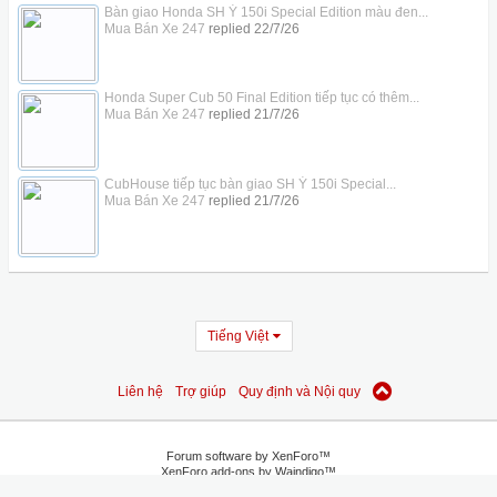
Bàn giao Honda SH Ý 150i Special Edition màu đen...
Mua Bán Xe 247
replied
22/7/26
Honda Super Cub 50 Final Edition tiếp tục có thêm...
Mua Bán Xe 247
replied
21/7/26
CubHouse tiếp tục bàn giao SH Ý 150i Special...
Mua Bán Xe 247
replied
21/7/26
Tiếng Việt
Liên hệ
Trợ giúp
Quy định và Nội quy
Forum software by XenForo™
XenForo add-ons by Waindigo™