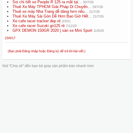
Soi chi tiết xe People R 125 ra mắt tại...
30/7/26
Thuê Xe Máy TPHCM Giải Pháp Di Chuyển...
29/7/26
Thuê xe máy Nha Trang dễ dàng hơn nếu...
21/7/26
Thuê Xe Máy Sài Gòn Dễ Hơn Bao Giờ Hết...
21/7/26
Xe cafe racer tracker đẹp rẻ
2/3/21
Xe cafe racer Suzuki gn125 rẻ
7/12/20
GPX DEMON 150GR 2020 | sàn xe Mini Sport
11/9/20
23/9/17
(Bạn phải Đăng nhập hoặc Đăng ký để trả lời bài viết.)
Nút "Chia sẻ" đến bạn bè giúp sản phẩm bán nhanh hơn