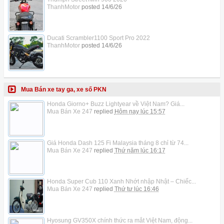
ThanhMotor
posted
14/6/26
Ducati Scrambler1100 Sport Pro 2022
ThanhMotor
posted
14/6/26
Mua Bán xe tay ga, xe số PKN
Honda Giorno+ Buzz Lightyear về Việt Nam? Giá...
Mua Bán Xe 247
replied
Hôm nay lúc 15:57
Giá Honda Dash 125 Fi Malaysia tháng 8 chỉ từ 74...
Mua Bán Xe 247
replied
Thứ năm lúc 16:17
Honda Super Cub 110 Xanh Nhớt nhập Nhật – Chiếc...
Mua Bán Xe 247
replied
Thứ tư lúc 16:46
Hyosung GV350X chính thức ra mắt Việt Nam, động...