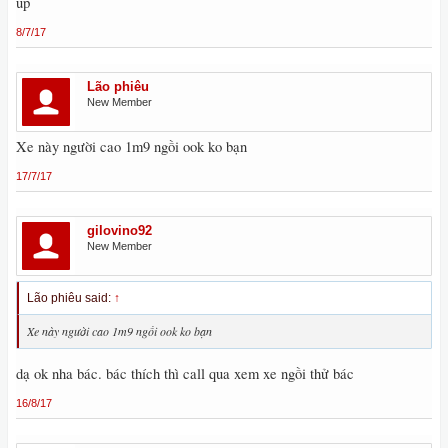
up
8/7/17
Lão phiêu
New Member
Xe này người cao 1m9 ngồi ook ko bạn
17/7/17
gilovino92
New Member
Lão phiêu said:
↑
Xe này người cao 1m9 ngồi ook ko bạn
dạ ok nha bác. bác thích thì call qua xem xe ngồi thử bác
16/8/17