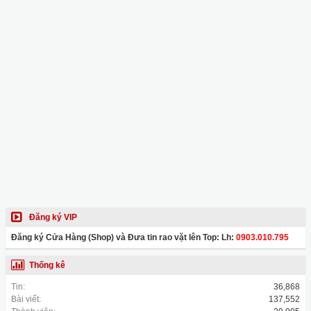
Đăng ký VIP
Đăng ký Cửa Hàng (Shop) và Đưa tin rao vặt lên Top: Lh:
0903.010.795
Thống kê
Tin:
36,868
Bài viết:
137,552