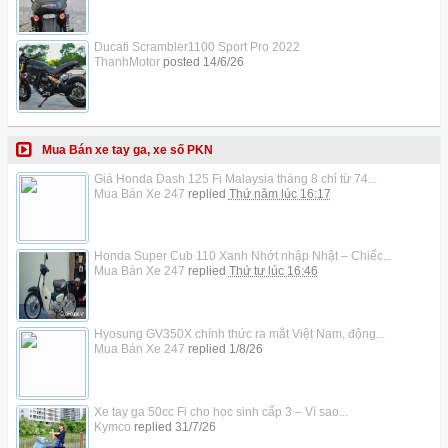
Ducati Scrambler1100 Sport Pro 2022
ThanhMotor
posted
14/6/26
Mua Bán xe tay ga, xe số PKN
Giá Honda Dash 125 Fi Malaysia tháng 8 chỉ từ 74...
Mua Bán Xe 247
replied
Thứ năm lúc 16:17
Honda Super Cub 110 Xanh Nhớt nhập Nhật – Chiếc...
Mua Bán Xe 247
replied
Thứ tư lúc 16:46
Hyosung GV350X chính thức ra mắt Việt Nam, động...
Mua Bán Xe 247
replied
1/8/26
Xe tay ga 50cc Fi cho học sinh cấp 3 – Vì sao...
Kymco
replied
31/7/26