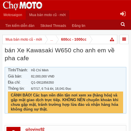
Motosaigon
Mua bán moto cũ - mới
Tìm kiếm diễn đàn
Sticked Threads
Đăng tin
Mua bán moto cũ - mới
...
600cc - 1000cc
bán Xe Kawasaki W650 cho anh em về
pha cafe
Tỉnh/Thành:
Hồ Chí Minh
Giá bán:
82,000,000 VNĐ
Địa chỉ:
Q1-0911856350
Thông tin:
6/7/17
, 6 Trả lời, 18,041 Đọc
CẢNH BÁO! Các bạn nên đến tận nơi xem xe (hàng hóa) và
gặp mặt giao dịch trực tiếp. KHÔNG NÊN chuyển khoản khi
chưa gặp mặt, tránh trường hợp lừa đảo và nhận hàng hóa
không đúng sự thật.
gilovino92