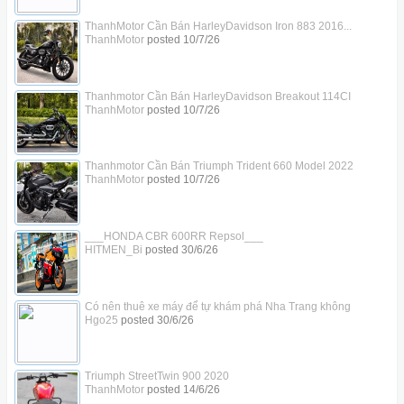
ThanhMotor Cần Bán HarleyDavidson Iron 883 2016...
ThanhMotor
posted
10/7/26
Thanhmotor Cần Bán HarleyDavidson Breakout 114CI
ThanhMotor
posted
10/7/26
Thanhmotor Cần Bán Triumph Trident 660 Model 2022
ThanhMotor
posted
10/7/26
___HONDA CBR 600RR Repsol___
HITMEN_Bi
posted
30/6/26
Có nên thuê xe máy để tự khám phá Nha Trang không
Hgo25
posted
30/6/26
Triumph StreetTwin 900 2020
ThanhMotor
posted
14/6/26