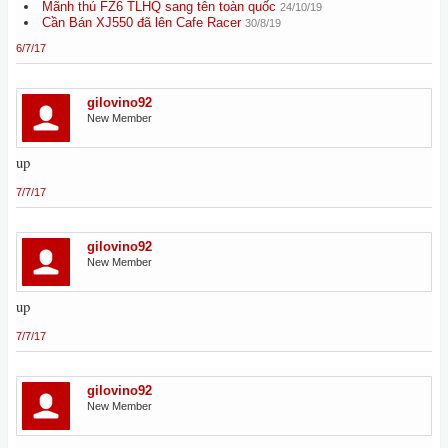
Mãnh thú FZ6 TLHQ sang tên toàn quốc
24/10/19
Cần Bán XJ550 đã lên Cafe Racer
30/8/19
6/7/17
gilovino92
New Member
up
7/7/17
gilovino92
New Member
up
7/7/17
gilovino92
New Member