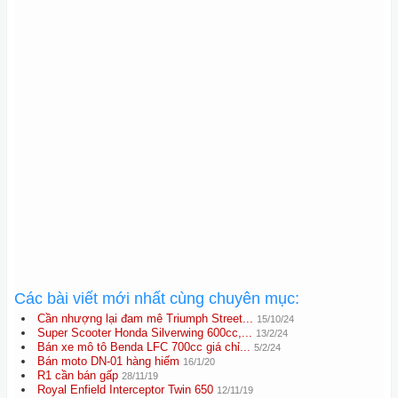
Các bài viết mới nhất cùng chuyên mục:
Cần nhượng lại đam mê Triumph Street...
15/10/24
Super Scooter Honda Silverwing 600cc,...
13/2/24
Bán xe mô tô Benda LFC 700cc giá chỉ...
5/2/24
Bán moto DN-01 hàng hiếm
16/1/20
R1 cần bán gấp
28/11/19
Royal Enfield Interceptor Twin 650
12/11/19