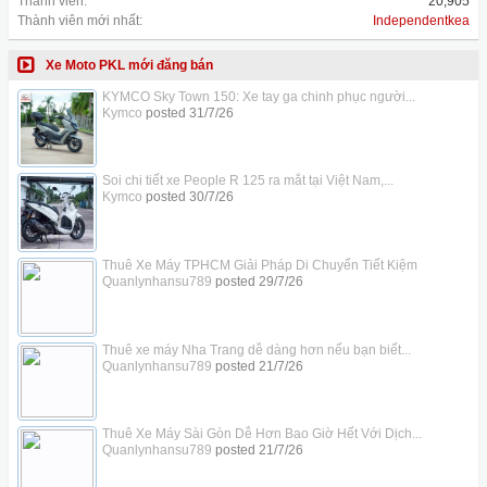
Thành viên:
20,905
Thành viên mới nhất:
Independentkea
Xe Moto PKL mới đăng bán
KYMCO Sky Town 150: Xe tay ga chinh phục người...
Kymco
posted
31/7/26
Soi chi tiết xe People R 125 ra mắt tại Việt Nam,...
Kymco
posted
30/7/26
Thuê Xe Máy TPHCM Giải Pháp Di Chuyển Tiết Kiệm
Quanlynhansu789
posted
29/7/26
Thuê xe máy Nha Trang dễ dàng hơn nếu bạn biết...
Quanlynhansu789
posted
21/7/26
Thuê Xe Máy Sài Gòn Dễ Hơn Bao Giờ Hết Với Dịch...
Quanlynhansu789
posted
21/7/26