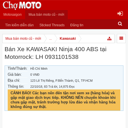
Motosaigon
Mua bán moto cũ - mới
Tìm kiếm diễn đàn
Sticked Threads
Đăng tin
Mua bán moto cũ - mới
...
Kawasaki
Bán Xe KAWASAKI Ninja 400 ABS tại
Motorrock: LH 0931101538
Tỉnh/Thành:
Hồ Chí Minh
Giá bán:
0 VNĐ
Địa chỉ:
123 Lê Thị Riêng, P.Bến Thành, Q1, TP.HCM
Thông tin:
22/10/18
, 83 Trả lời, 14,875 Đọc
CẢNH BÁO! Các bạn nên đến tận nơi xem xe (hàng hóa) và
gặp mặt giao dịch trực tiếp. KHÔNG NÊN chuyển khoản khi
chưa gặp mặt, tránh trường hợp lừa đảo và nhận hàng hóa
không đúng sự thật.