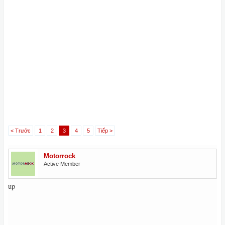
< Trước
1
2
3
4
5
Tiếp >
Motorrock
Active Member
up