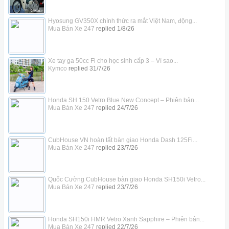
Hyosung GV350X chính thức ra mắt Việt Nam, động...
Mua Bán Xe 247
replied
1/8/26
Xe tay ga 50cc Fi cho học sinh cấp 3 – Vì sao...
Kymco
replied
31/7/26
Honda SH 150 Vetro Blue New Concept – Phiên bản...
Mua Bán Xe 247
replied
24/7/26
CubHouse VN hoàn tất bàn giao Honda Dash 125Fi...
Mua Bán Xe 247
replied
23/7/26
Quốc Cường CubHouse bàn giao Honda SH150i Vetro...
Mua Bán Xe 247
replied
23/7/26
Honda SH150i HMR Vetro Xanh Sapphire – Phiên bản...
Mua Bán Xe 247
replied
22/7/26