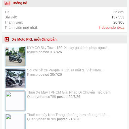
Thống kê
Tin:
36,869
Bài viết:
137,553
Thành viên:
20,905
Thành viên mới nhất:
Independentkea
Xe Moto PKL mới đăng bán
KYMCO Sky Town 150: Xe tay ga chinh phục người...
Kymco
posted
31/7/26
Soi chi tiết xe People R 125 ra mắt tại Việt Nam,...
Kymco
posted
30/7/26
Thuê Xe Máy TPHCM Giải Pháp Di Chuyển Tiết Kiệm
Quanlynhansu789
posted
29/7/26
Thuê xe máy Nha Trang dễ dàng hơn nếu bạn biết...
Quanlynhansu789
posted
21/7/26