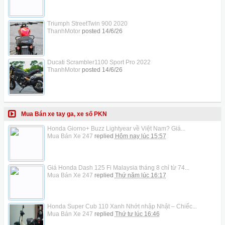
Triumph StreetTwin 900 2020
ThanhMotor
posted
14/6/26
Ducati Scrambler1100 Sport Pro 2022
ThanhMotor
posted
14/6/26
Mua Bán xe tay ga, xe số PKN
Honda Giorno+ Buzz Lightyear về Việt Nam? Giá...
Mua Bán Xe 247
replied
Hôm nay lúc 15:57
Giá Honda Dash 125 Fi Malaysia tháng 8 chỉ từ 74...
Mua Bán Xe 247
replied
Thứ năm lúc 16:17
Honda Super Cub 110 Xanh Nhớt nhập Nhật – Chiếc...
Mua Bán Xe 247
replied
Thứ tư lúc 16:46