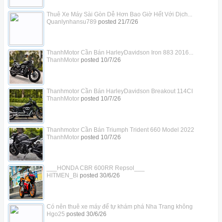
Thuê Xe Máy Sài Gòn Dễ Hơn Bao Giờ Hết Với Dịch...
Quanlynhansu789
posted
21/7/26
ThanhMotor Cần Bán HarleyDavidson Iron 883 2016...
ThanhMotor
posted
10/7/26
Thanhmotor Cần Bán HarleyDavidson Breakout 114CI
ThanhMotor
posted
10/7/26
Thanhmotor Cần Bán Triumph Trident 660 Model 2022
ThanhMotor
posted
10/7/26
___HONDA CBR 600RR Repsol___
HITMEN_Bi
posted
30/6/26
Có nên thuê xe máy để tự khám phá Nha Trang không
Hgo25
posted
30/6/26