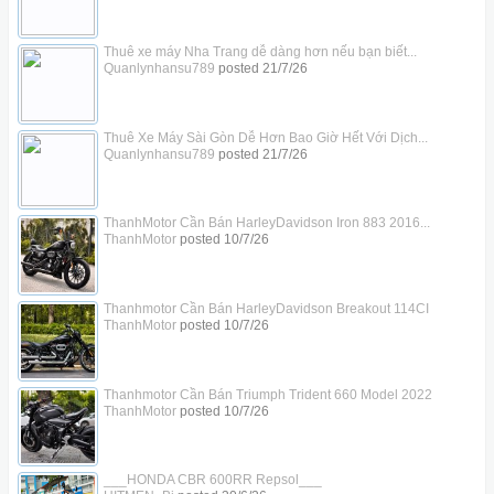
Thuê xe máy Nha Trang dễ dàng hơn nếu bạn biết...
Quanlynhansu789
posted
21/7/26
Thuê Xe Máy Sài Gòn Dễ Hơn Bao Giờ Hết Với Dịch...
Quanlynhansu789
posted
21/7/26
ThanhMotor Cần Bán HarleyDavidson Iron 883 2016...
ThanhMotor
posted
10/7/26
Thanhmotor Cần Bán HarleyDavidson Breakout 114CI
ThanhMotor
posted
10/7/26
Thanhmotor Cần Bán Triumph Trident 660 Model 2022
ThanhMotor
posted
10/7/26
___HONDA CBR 600RR Repsol___