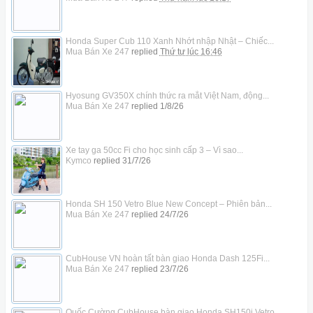
Honda Super Cub 110 Xanh Nhớt nhập Nhật – Chiếc...
Mua Bán Xe 247
replied
Thứ tư lúc 16:46
Hyosung GV350X chính thức ra mắt Việt Nam, động...
Mua Bán Xe 247
replied
1/8/26
Xe tay ga 50cc Fi cho học sinh cấp 3 – Vì sao...
Kymco
replied
31/7/26
Honda SH 150 Vetro Blue New Concept – Phiên bản...
Mua Bán Xe 247
replied
24/7/26
CubHouse VN hoàn tất bàn giao Honda Dash 125Fi...
Mua Bán Xe 247
replied
23/7/26
Quốc Cường CubHouse bàn giao Honda SH150i Vetro...