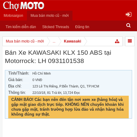
Motosaigon
Mua bán moto cũ - mới
Tìm kiếm diễn đàn
Sticked Threads
Đăng tin
Mua bán moto cũ - mới
...
Kawasaki
Bán Xe KAWASAKI KLX 150 ABS tại
Motorrock: LH 0931101538
Tỉnh/Thành:
Hồ Chí Minh
Giá bán:
0 VNĐ
Địa chỉ:
123 Lê Thị Riêng, P.Bến Thành, Q1, TP.HCM
Thông tin:
22/10/18
, 81 Trả lời, 13,724 Đọc
CẢNH BÁO! Các bạn nên đến tận nơi xem xe (hàng hóa) và
gặp mặt giao dịch trực tiếp. KHÔNG NÊN chuyển khoản khi
chưa gặp mặt, tránh trường hợp lừa đảo và nhận hàng hóa
không đúng sự thật.