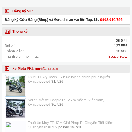
Đăng ký VIP
Đăng ký Cửa Hàng (Shop) và Đưa tin rao vặt lên Top: Lh:
0903.010.795
Thống kê
Tin:
36,871
Bài viết:
137,555
Thành viên:
20,906
Thành viên mới nhất:
Beaconkbw
Xe Moto PKL mới đăng bán
KYMCO Sky Town 150: Xe tay ga chinh phục người...
Kymco
posted
31/7/26
Soi chi tiết xe People R 125 ra mắt tại Việt Nam,...
Kymco
posted
30/7/26
Thuê Xe Máy TPHCM Giải Pháp Di Chuyển Tiết Kiệm
Quanlynhansu789
posted
29/7/26