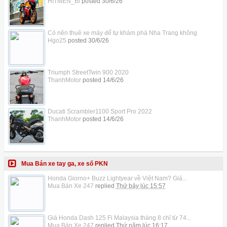
HITMEN_Bi
posted
30/6/26
Có nên thuê xe máy để tự khám phá Nha Trang không
Hgo25
posted
30/6/26
Triumph StreetTwin 900 2020
ThanhMotor
posted
14/6/26
Ducati Scrambler1100 Sport Pro 2022
ThanhMotor
posted
14/6/26
Mua Bán xe tay ga, xe số PKN
Honda Giorno+ Buzz Lightyear về Việt Nam? Giá...
Mua Bán Xe 247
replied
Thứ bảy lúc 15:57
Giá Honda Dash 125 Fi Malaysia tháng 8 chỉ từ 74...
Mua Bán Xe 247
replied
Thứ năm lúc 16:17