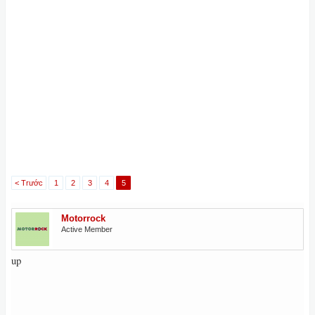
< Trước
1
2
3
4
5
Motorrock
Active Member
up