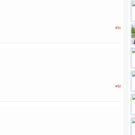
#31
#32