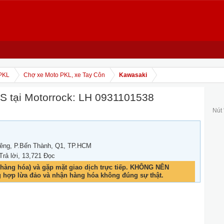
PKL
Chợ xe Moto PKL, xe Tay Côn
Kawasaki
 tại Motorrock: LH 0931101538
Nút
iêng, P.Bến Thành, Q1, TP.HCM
 Trả lời, 13,721 Đọc
hàng hóa) và gặp mặt giao dịch trực tiếp. KHÔNG NÊN
g hợp lừa đảo và nhận hàng hóa không đúng sự thật.