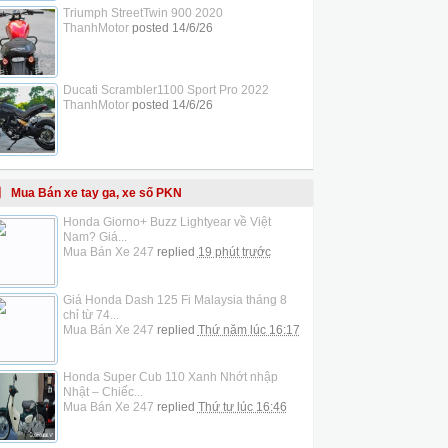
Triumph StreetTwin 900 2020
ThanhMotor
posted
14/6/26
Ducati Scrambler1100 Sport Pro 2022
ThanhMotor
posted
14/6/26
Mua Bán xe tay ga, xe số PKN
Honda Giorno+ Buzz Lightyear về Việt
Nam? Giá...
Mua Bán Xe 247
replied
19 phút trước
Giá Honda Dash 125 Fi Malaysia tháng 8
chỉ từ 74...
Mua Bán Xe 247
replied
Thứ năm lúc 16:17
Honda Super Cub 110 Xanh Nhớt nhập
Nhật – Chiếc...
Mua Bán Xe 247
replied
Thứ tư lúc 16:46