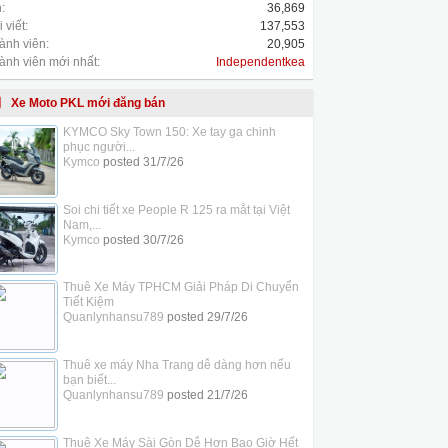
:
36,869
 viết:
137,553
ành viên:
20,905
ành viên mới nhất:
Independentkea
Xe Moto PKL mới đăng bán
KYMCO Sky Town 150: Xe tay ga chinh
phục người...
Kymco
posted
31/7/26
Soi chi tiết xe People R 125 ra mắt tại Việt
Nam,...
Kymco
posted
30/7/26
Thuê Xe Máy TPHCM Giải Pháp Di Chuyển
Tiết Kiệm
Quanlynhansu789
posted
29/7/26
Thuê xe máy Nha Trang dễ dàng hơn nếu
bạn biết...
Quanlynhansu789
posted
21/7/26
Thuê Xe Máy Sài Gòn Dễ Hơn Bao Giờ Hết