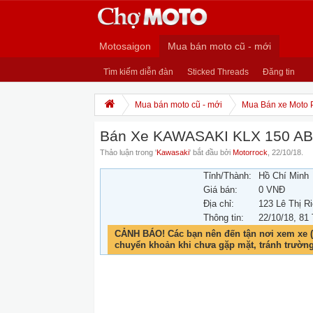
Motosaigon
Mua bán moto cũ - mới
Tìm kiếm diễn đàn
Sticked Threads
Đăng tin
Mua bán moto cũ - mới
Mua Bán xe Moto 
Bán Xe KAWASAKI KLX 150 ABS
Thảo luận trong '
Kawasaki
' bắt đầu bởi
Motorrock
,
22/10/18
.
Tỉnh/Thành:
Hồ Chí Minh
Giá bán:
0 VNĐ
Địa chỉ:
123 Lê Thị R
Thông tin:
22/10/18
, 81
CẢNH BÁO! Các bạn nên đến tận nơi xem xe (
chuyển khoản khi chưa gặp mặt, tránh trườn