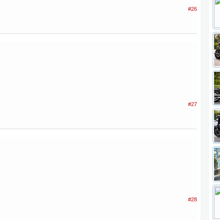
#26
#27
#28