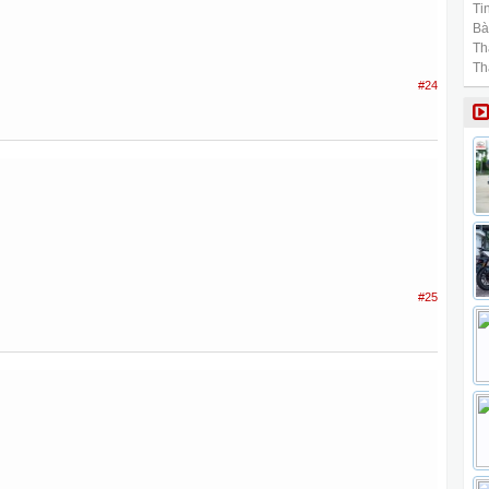
Tin
Bài
Th
Th
#24
#25