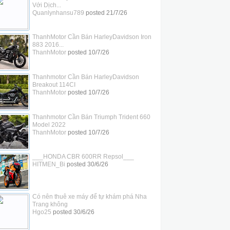
Với Dịch...
Quanlynhansu789
posted
21/7/26
ThanhMotor Cần Bán HarleyDavidson Iron
883 2016...
ThanhMotor
posted
10/7/26
Thanhmotor Cần Bán HarleyDavidson
Breakout 114CI
ThanhMotor
posted
10/7/26
Thanhmotor Cần Bán Triumph Trident 660
Model 2022
ThanhMotor
posted
10/7/26
___HONDA CBR 600RR Repsol___
HITMEN_Bi
posted
30/6/26
Có nên thuê xe máy để tự khám phá Nha
Trang không
Hgo25
posted
30/6/26