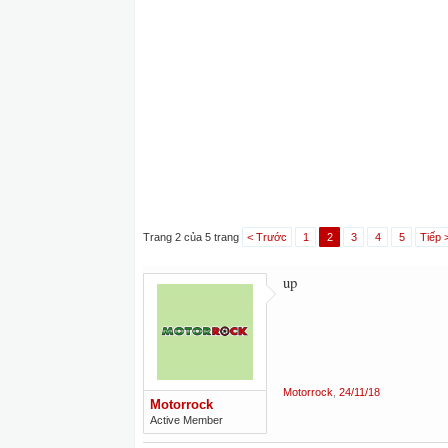
Trang 2 của 5 trang
< Trước
1
2
3
4
5
Tiếp 
up
Motorrock
,
24/11/18
Motorrock
Active Member