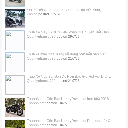
Soi chi tiết xe People R 125 ra mắt tại Việt Nam,...
Kymco
posted
30/7/26
Thuê Xe Máy TPHCM Giải Pháp Di Chuyển Tiết Kiệm
Quanlynhansu789
posted
29/7/26
Thuê xe máy Nha Trang dễ dàng hơn nếu bạn biết...
Quanlynhansu789
posted
21/7/26
Thuê Xe Máy Sài Gòn Dễ Hơn Bao Giờ Hết Với Dịch...
Quanlynhansu789
posted
21/7/26
ThanhMotor Cần Bán HarleyDavidson Iron 883 2016...
ThanhMotor
posted
10/7/26
Thanhmotor Cần Bán HarleyDavidson Breakout 114CI
ThanhMotor
posted
10/7/26