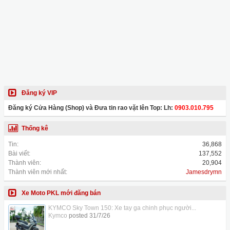
Đăng ký VIP
Đăng ký Cửa Hàng (Shop) và Đưa tin rao vặt lên Top: Lh:
0903.010.795
Thống kê
Tin:
36,868
Bài viết:
137,552
Thành viên:
20,904
Thành viên mới nhất:
Jamesdrymn
Xe Moto PKL mới đăng bán
KYMCO Sky Town 150: Xe tay ga chinh phục người...
Kymco
posted
31/7/26