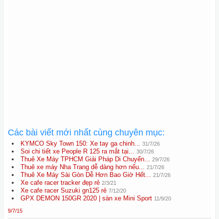
Các bài viết mới nhất cùng chuyên mục:
KYMCO Sky Town 150: Xe tay ga chinh...
31/7/26
Soi chi tiết xe People R 125 ra mắt tại...
30/7/26
Thuê Xe Máy TPHCM Giải Pháp Di Chuyển...
29/7/26
Thuê xe máy Nha Trang dễ dàng hơn nếu...
21/7/26
Thuê Xe Máy Sài Gòn Dễ Hơn Bao Giờ Hết...
21/7/26
Xe cafe racer tracker đẹp rẻ
2/3/21
Xe cafe racer Suzuki gn125 rẻ
7/12/20
GPX DEMON 150GR 2020 | sàn xe Mini Sport
11/9/20
9/7/15