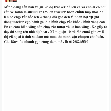
Mình đang cần bán xe gn125 độ tracker để lên cc và cho ai có nhu
cầu xe mình là suzuki gn125 lên tracker hoàn chỉnh máy móc đã
lên cc chạy rất bốc lên 2 thắng đĩa gáo đèn xì nhan hột vịt ghi
đông tracker cặp bánh gai địa hình chạy rất khỏe . bình xăng con
Fz có cảm biến xăng nên chạy rất mượt và ko hao xăng . Xe giấy tờ
đầy đủ sang tên nhờ dịch vụ . Xễm quận 10 601/36 cmt8 gần cv lê
thị riêng ai ở tĩnh xa đam mê mua thì mình vận chuyển cho luôn.
Gia 18tr4 fic nhanh gọn cùng đam mê . lh 01268245510