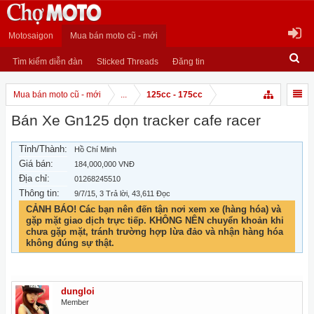
Motosaigon
Mua bán moto cũ - mới
Tìm kiếm diễn đàn
Sticked Threads
Đăng tin
Mua bán moto cũ - mới
...
125cc - 175cc
Bán Xe Gn125 dọn tracker cafe racer
Tỉnh/Thành:
Hồ Chí Minh
Giá bán:
184,000,000 VNĐ
Địa chỉ:
01268245510
Thông tin:
9/7/15
, 3 Trả lời, 43,611 Đọc
CẢNH BÁO! Các bạn nên đến tận nơi xem xe (hàng hóa) và
gặp mặt giao dịch trực tiếp. KHÔNG NÊN chuyển khoản khi
chưa gặp mặt, tránh trường hợp lừa đảo và nhận hàng hóa
không đúng sự thật.
dungloi
Member