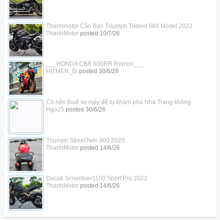
Thanhmotor Cần Bán Triumph Trident 660 Model 2022
ThanhMotor
posted
10/7/26
___HONDA CBR 600RR Repsol___
HITMEN_Bi
posted
30/6/26
Có nên thuê xe máy để tự khám phá Nha Trang không
Hgo25
posted
30/6/26
Triumph StreetTwin 900 2020
ThanhMotor
posted
14/6/26
Ducati Scrambler1100 Sport Pro 2022
ThanhMotor
posted
14/6/26