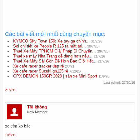
Các bài viết mới nhất cùng chuyên mục:
KYMCO Sky Town 150: Xe tay ga chinh...
31/7/26
Soi chi tiết xe People R 125 ra mắt tại...
30/7/26
Thuê Xe Máy TPHCM Giải Pháp Di Chuyển...
29/7/26
Thuê xe máy Nha Trang dễ dàng hơn nếu...
21/7/26
Thuê Xe Máy Sài Gòn Dễ Hơn Bao Giờ Hết...
21/7/26
Xe cafe racer tracker đẹp rẻ
2/3/21
Xe cafe racer Suzuki gn125 rẻ
7/12/20
GPX DEMON 150GR 2020 | sàn xe Mini Sport
11/9/20
Last edited:
27/10/16
21/7/15
Tôi không
New Member
xe còn ko bác
10/8/15