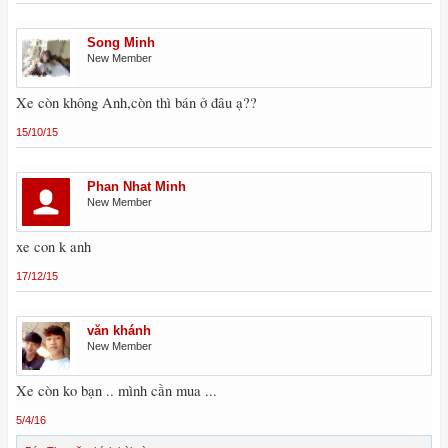
Song Minh
New Member
Xe còn không Anh,còn thì bán ở đâu ạ??
15/10/15
Phan Nhat Minh
New Member
xe con k anh
17/12/15
văn khánh
New Member
Xe còn ko bạn .. mình cần mua ...
5/4/16