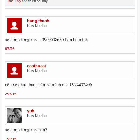
Bác Thợ săn
thích bài này.
hung thanh
New Member
xe con khong vay....0909008630 lien he minh
9/6/16
caothucai
New Member
nếu xe chưa bán Liên hệ mình nha 0974432406
28/6/16
yuh
New Member
xe con khong vay ban?
15/9/16