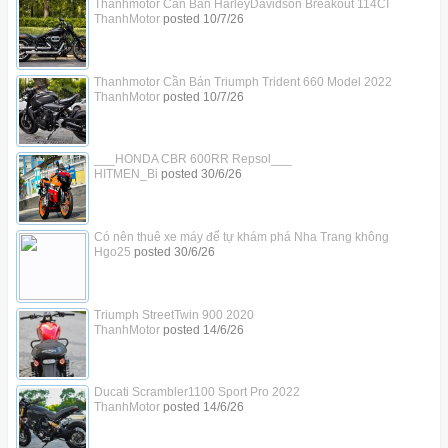
Thanhmotor Cần Bán HarleyDavidson Breakout 114CI
ThanhMotor
posted
10/7/26
Thanhmotor Cần Bán Triumph Trident 660 Model 2022
ThanhMotor
posted
10/7/26
___HONDA CBR 600RR Repsol___
HITMEN_Bi
posted
30/6/26
Có nên thuê xe máy để tự khám phá Nha Trang không
Hgo25
posted
30/6/26
Triumph StreetTwin 900 2020
ThanhMotor
posted
14/6/26
Ducati Scrambler1100 Sport Pro 2022
ThanhMotor
posted
14/6/26