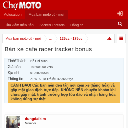
Motosaigon
Mua bán moto cũ - mới
Tìm kiếm diễn đàn
Sticked Threads
Đăng tin
Mua bán moto cũ - mới
...
125cc - 175cc
Bán xe cafe racer tracker bonus
Tỉnh/Thành:
Hồ Chí Minh
Giá bán:
14,500,000 VNĐ
Địa chỉ:
01268245510
Thông tin:
21/7/15
, 10 Trả lời, 42,365 Đọc
CẢNH BÁO! Các bạn nên đến tận nơi xem xe (hàng hóa) và
gặp mặt giao dịch trực tiếp. KHÔNG NÊN chuyển khoản khi
chưa gặp mặt, tránh trường hợp lừa đảo và nhận hàng hóa
không đúng sự thật.
dungdaikim
Member