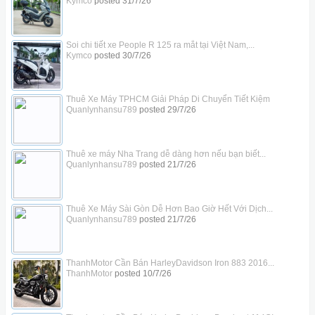
Kymco
posted
31/7/26
Soi chi tiết xe People R 125 ra mắt tại Việt Nam,...
Kymco
posted
30/7/26
Thuê Xe Máy TPHCM Giải Pháp Di Chuyển Tiết Kiệm
Quanlynhansu789
posted
29/7/26
Thuê xe máy Nha Trang dễ dàng hơn nếu bạn biết...
Quanlynhansu789
posted
21/7/26
Thuê Xe Máy Sài Gòn Dễ Hơn Bao Giờ Hết Với Dịch...
Quanlynhansu789
posted
21/7/26
ThanhMotor Cần Bán HarleyDavidson Iron 883 2016...
ThanhMotor
posted
10/7/26