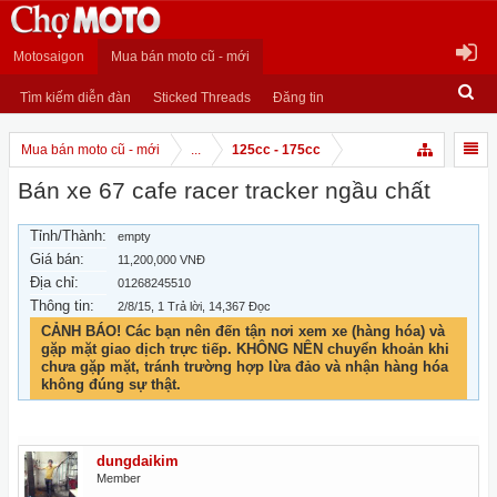
Motosaigon
Mua bán moto cũ - mới
Tìm kiếm diễn đàn
Sticked Threads
Đăng tin
Mua bán moto cũ - mới
...
125cc - 175cc
Bán xe 67 cafe racer tracker ngầu chất
Tỉnh/Thành:
empty
Giá bán:
11,200,000 VNĐ
Địa chỉ:
01268245510
Thông tin:
2/8/15
, 1 Trả lời, 14,367 Đọc
CẢNH BÁO! Các bạn nên đến tận nơi xem xe (hàng hóa) và
gặp mặt giao dịch trực tiếp. KHÔNG NÊN chuyển khoản khi
chưa gặp mặt, tránh trường hợp lừa đảo và nhận hàng hóa
không đúng sự thật.
dungdaikim
Member