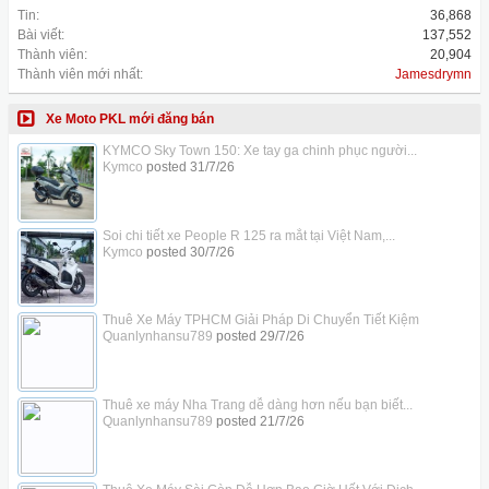
Tin:
36,868
Bài viết:
137,552
Thành viên:
20,904
Thành viên mới nhất:
Jamesdrymn
Xe Moto PKL mới đăng bán
KYMCO Sky Town 150: Xe tay ga chinh phục người...
Kymco
posted
31/7/26
Soi chi tiết xe People R 125 ra mắt tại Việt Nam,...
Kymco
posted
30/7/26
Thuê Xe Máy TPHCM Giải Pháp Di Chuyển Tiết Kiệm
Quanlynhansu789
posted
29/7/26
Thuê xe máy Nha Trang dễ dàng hơn nếu bạn biết...
Quanlynhansu789
posted
21/7/26