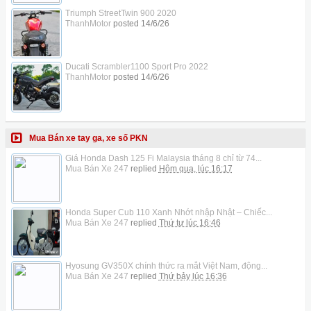
Triumph StreetTwin 900 2020
ThanhMotor
posted
14/6/26
Ducati Scrambler1100 Sport Pro 2022
ThanhMotor
posted
14/6/26
Mua Bán xe tay ga, xe số PKN
Giá Honda Dash 125 Fi Malaysia tháng 8 chỉ từ 74...
Mua Bán Xe 247
replied
Hôm qua, lúc 16:17
Honda Super Cub 110 Xanh Nhớt nhập Nhật – Chiếc...
Mua Bán Xe 247
replied
Thứ tư lúc 16:46
Hyosung GV350X chính thức ra mắt Việt Nam, động...
Mua Bán Xe 247
replied
Thứ bảy lúc 16:36