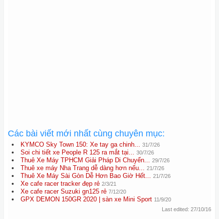
Các bài viết mới nhất cùng chuyên mục:
KYMCO Sky Town 150: Xe tay ga chinh...
31/7/26
Soi chi tiết xe People R 125 ra mắt tại...
30/7/26
Thuê Xe Máy TPHCM Giải Pháp Di Chuyển...
29/7/26
Thuê xe máy Nha Trang dễ dàng hơn nếu...
21/7/26
Thuê Xe Máy Sài Gòn Dễ Hơn Bao Giờ Hết...
21/7/26
Xe cafe racer tracker đẹp rẻ
2/3/21
Xe cafe racer Suzuki gn125 rẻ
7/12/20
GPX DEMON 150GR 2020 | sàn xe Mini Sport
11/9/20
Last edited:
27/10/16