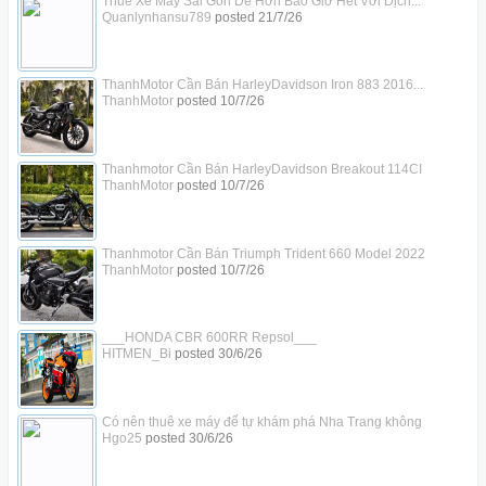
Thuê Xe Máy Sài Gòn Dễ Hơn Bao Giờ Hết Với Dịch...
Quanlynhansu789
posted
21/7/26
ThanhMotor Cần Bán HarleyDavidson Iron 883 2016...
ThanhMotor
posted
10/7/26
Thanhmotor Cần Bán HarleyDavidson Breakout 114CI
ThanhMotor
posted
10/7/26
Thanhmotor Cần Bán Triumph Trident 660 Model 2022
ThanhMotor
posted
10/7/26
___HONDA CBR 600RR Repsol___
HITMEN_Bi
posted
30/6/26
Có nên thuê xe máy để tự khám phá Nha Trang không
Hgo25
posted
30/6/26