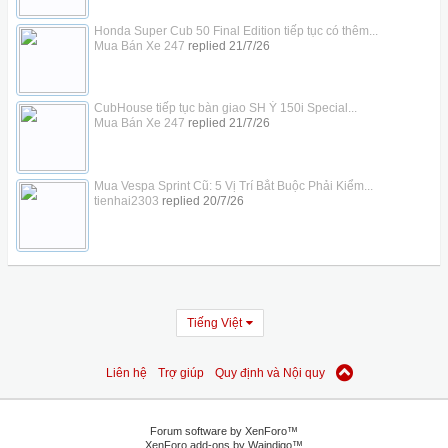
Honda Super Cub 50 Final Edition tiếp tục có thêm...
Mua Bán Xe 247
replied
21/7/26
CubHouse tiếp tục bàn giao SH Ý 150i Special...
Mua Bán Xe 247
replied
21/7/26
Mua Vespa Sprint Cũ: 5 Vị Trí Bắt Buộc Phải Kiểm...
tienhai2303
replied
20/7/26
Tiếng Việt
Liên hệ
Trợ giúp
Quy định và Nội quy
Forum software by XenForo™
XenForo add-ons by Waindigo™