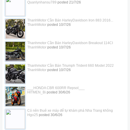
Quanlynhansu789
posted
21/7/26
ThanhMotor Cần Bán HarleyDavidson Iron 883 2016...
ThanhMotor
posted
10/7/26
Thanhmotor Cần Bán HarleyDavidson Breakout 114CI
ThanhMotor
posted
10/7/26
Thanhmotor Cần Bán Triumph Trident 660 Model 2022
ThanhMotor
posted
10/7/26
___HONDA CBR 600RR Repsol___
HITMEN_Bi
posted
30/6/26
Có nên thuê xe máy để tự khám phá Nha Trang không
Hgo25
posted
30/6/26