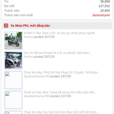
Tin:
36,868
Bài viết:
137,552
Thành viên:
20,904
Thành viên mới nhất:
Jamesdrymn
Xe Moto PKL mới đăng bán
KYMCO Sky Town 150: Xe tay ga chinh phục người...
Kymco
posted
31/7/26
Soi chi tiết xe People R 125 ra mắt tại Việt Nam,...
Kymco
posted
30/7/26
Thuê Xe Máy TPHCM Giải Pháp Di Chuyển Tiết Kiệm
Quanlynhansu789
posted
29/7/26
Thuê xe máy Nha Trang dễ dàng hơn nếu bạn biết...
Quanlynhansu789
posted
21/7/26
Thuê Xe Máy Sài Gòn Dễ Hơn Bao Giờ Hết Với Dịch...