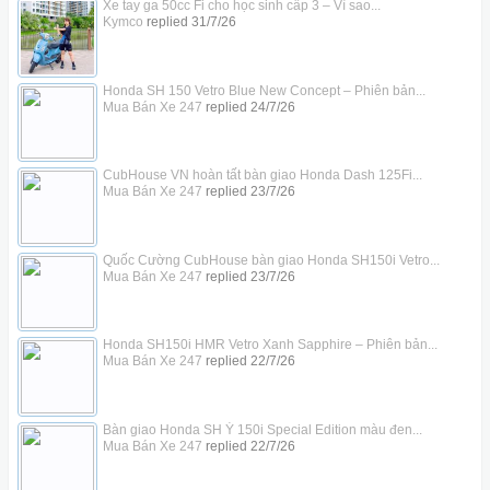
Xe tay ga 50cc Fi cho học sinh cấp 3 – Vì sao...
Kymco
replied
31/7/26
Honda SH 150 Vetro Blue New Concept – Phiên bản...
Mua Bán Xe 247
replied
24/7/26
CubHouse VN hoàn tất bàn giao Honda Dash 125Fi...
Mua Bán Xe 247
replied
23/7/26
Quốc Cường CubHouse bàn giao Honda SH150i Vetro...
Mua Bán Xe 247
replied
23/7/26
Honda SH150i HMR Vetro Xanh Sapphire – Phiên bản...
Mua Bán Xe 247
replied
22/7/26
Bàn giao Honda SH Ý 150i Special Edition màu đen...
Mua Bán Xe 247
replied
22/7/26