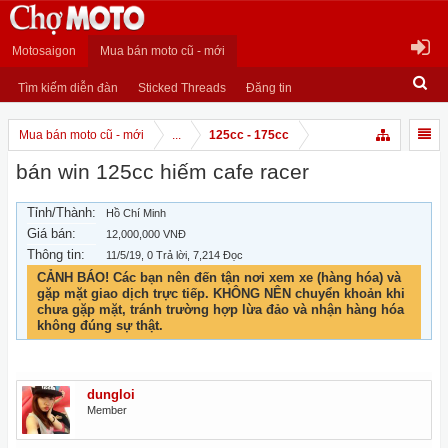
Motosaigon
Mua bán moto cũ - mới
Tìm kiếm diễn đàn
Sticked Threads
Đăng tin
Mua bán moto cũ - mới
...
125cc - 175cc
bán win 125cc hiếm cafe racer
Tỉnh/Thành:
Hồ Chí Minh
Giá bán:
12,000,000 VNĐ
Thông tin:
11/5/19
, 0 Trả lời, 7,214 Đọc
CẢNH BÁO! Các bạn nên đến tận nơi xem xe (hàng hóa) và
gặp mặt giao dịch trực tiếp. KHÔNG NÊN chuyển khoản khi
chưa gặp mặt, tránh trường hợp lừa đảo và nhận hàng hóa
không đúng sự thật.
dungloi
Member