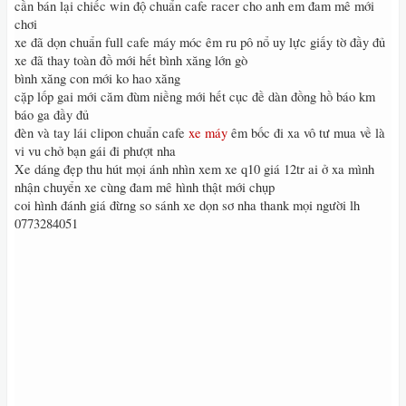
cần bán lại chiếc win độ chuẩn cafe racer cho anh em đam mê mới
chơi
xe đã dọn chuẩn full cafe máy móc êm ru pô nổ uy lực giấy tờ đầy đủ
xe đã thay toàn đồ mới hết bình xăng lớn gò
bình xăng con mới ko hao xăng
cặp lốp gai mới căm đùm niềng mới hết cục đề dàn đồng hồ báo km
báo ga đầy đủ
đèn và tay lái clipon chuẩn cafe
xe máy
êm bốc đi xa vô tư mua về là
vi vu chở bạn gái đi phượt nha
Xe dáng đẹp thu hút mọi ánh nhìn xem xe q10 giá 12tr ai ở xa mình
nhận chuyển xe cùng đam mê hình thật mới chụp
coi hình đánh giá đừng so sánh xe dọn sơ nha thank mọi người lh
0773284051