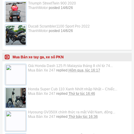
Triumph StreetTwin 900 2020
ThanhMotor
posted
14/6/26
Ducati Scrambler1100 Sport Pro 2022
ThanhMotor
posted
14/6/26
Mua Bán xe tay ga, xe số PKN
Giá Honda Dash 125 Fi Malaysia tháng 8 chỉ từ 74...
Mua Bán Xe 247
replied
Hôm qua, lúc 16:17
Honda Super Cub 110 Xanh Nhớt nhập Nhật – Chiếc...
Mua Bán Xe 247
replied
Thứ tư lúc 16:46
Hyosung GV350X chính thức ra mắt Việt Nam, động...
Mua Bán Xe 247
replied
Thứ bảy lúc 16:36