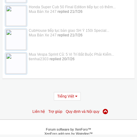
Honda Super Cub 50 Final Edition tiếp tục có thêm...
Mua Bán Xe 247
replied
21/7/26
CubHouse tiếp tục bàn giao SH Ý 150i Special...
Mua Bán Xe 247
replied
21/7/26
Mua Vespa Sprint Cũ: 5 Vị Trí Bắt Buộc Phải Kiểm...
tienhai2303
replied
20/7/26
Tiếng Việt
Liên hệ
Trợ giúp
Quy định và Nội quy
Forum software by XenForo™
XenForo add-ons by Waindigo™