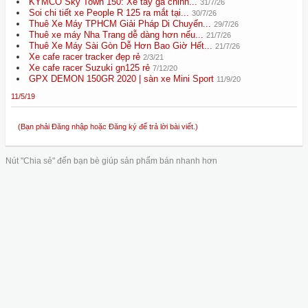
KYMCO Sky Town 150: Xe tay ga chinh...
31/7/26
Soi chi tiết xe People R 125 ra mắt tại...
30/7/26
Thuê Xe Máy TPHCM Giải Pháp Di Chuyển...
29/7/26
Thuê xe máy Nha Trang dễ dàng hơn nếu...
21/7/26
Thuê Xe Máy Sài Gòn Dễ Hơn Bao Giờ Hết...
21/7/26
Xe cafe racer tracker đẹp rẻ
2/3/21
Xe cafe racer Suzuki gn125 rẻ
7/12/20
GPX DEMON 150GR 2020 | sàn xe Mini Sport
11/9/20
11/5/19
(Bạn phải Đăng nhập hoặc Đăng ký để trả lời bài viết.)
Nút "Chia sẻ" đến bạn bè giúp sản phẩm bán nhanh hơn