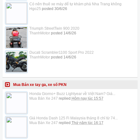
Có nên thuê xe máy để tự khám phá Nha Trang không
Hgo25
posted
30/6/26
Triumph StreetTwin 900 2020
ThanhMotor
posted
14/6/26
Ducati Scrambler1100 Sport Pro 2022
ThanhMotor
posted
14/6/26
Mua Bán xe tay ga, xe số PKN
Honda Giorno+ Buzz Lightyear về Việt Nam? Giá...
Mua Bán Xe 247
replied
Hôm nay lúc 15:57
Giá Honda Dash 125 Fi Malaysia tháng 8 chỉ từ 74...
Mua Bán Xe 247
replied
Thứ năm lúc 16:17