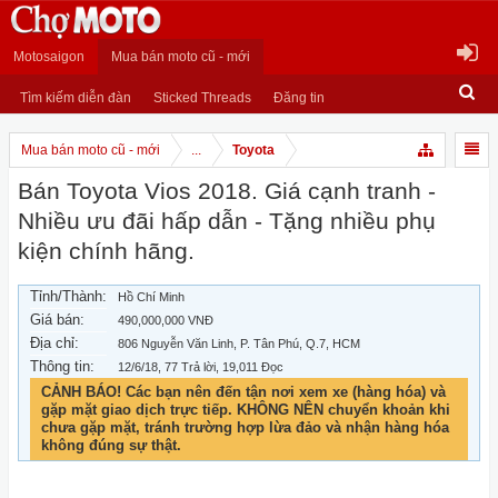
Motosaigon
Mua bán moto cũ - mới
Tìm kiếm diễn đàn
Sticked Threads
Đăng tin
Mua bán moto cũ - mới
...
Toyota
Bán Toyota Vios 2018. Giá cạnh tranh -
Nhiều ưu đãi hấp dẫn - Tặng nhiều phụ
kiện chính hãng.
Tỉnh/Thành:
Hồ Chí Minh
Giá bán:
490,000,000 VNĐ
Địa chỉ:
806 Nguyễn Văn Linh, P. Tân Phú, Q.7, HCM
Thông tin:
12/6/18
, 77 Trả lời, 19,011 Đọc
CẢNH BÁO! Các bạn nên đến tận nơi xem xe (hàng hóa) và
gặp mặt giao dịch trực tiếp. KHÔNG NÊN chuyển khoản khi
chưa gặp mặt, tránh trường hợp lừa đảo và nhận hàng hóa
không đúng sự thật.