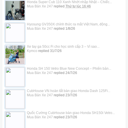
Honda Super Cub 110 Xanh Nhớt nhập Nhật – Chiếc...
Mua Bán Xe 247
replied
Thứ tư lúc 16:46
Hyosung GV350X chính thức ra mắt Việt Nam, động...
Mua Bán Xe 247
replied
1/8/26
Xe tay ga 50cc Fi cho học sinh cấp 3 – Vì sao...
Kymco
replied
31/7/26
Honda SH 150 Vetro Blue New Concept – Phiên bản...
Mua Bán Xe 247
replied
24/7/26
CubHouse VN hoàn tất bàn giao Honda Dash 125Fi...
Mua Bán Xe 247
replied
23/7/26
Quốc Cường CubHouse bàn giao Honda SH150i Vetro...
Mua Bán Xe 247
replied
23/7/26