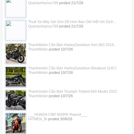
Quanlynhansu789
posted
21/7/26
Thuê Xe Máy Sài Gòn Dễ Hơn Bao Giờ Hết Với Dịch...
Quanlynhansu789
posted
21/7/26
ThanhMotor Cần Bán HarleyDavidson Iron 883 2016...
ThanhMotor
posted
10/7/26
Thanhmotor Cần Bán HarleyDavidson Breakout 114CI
ThanhMotor
posted
10/7/26
Thanhmotor Cần Bán Triumph Trident 660 Model 2022
ThanhMotor
posted
10/7/26
___HONDA CBR 600RR Repsol___
HITMEN_Bi
posted
30/6/26