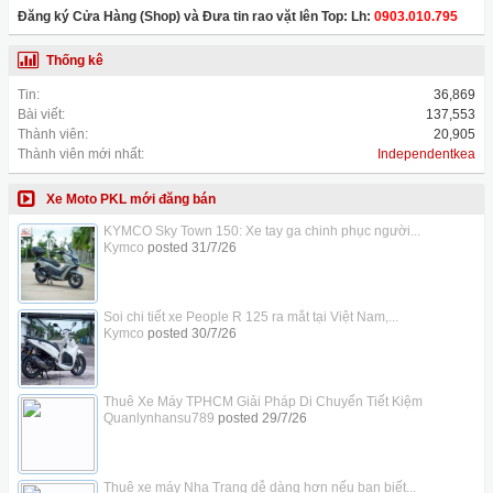
Đăng ký Cửa Hàng (Shop) và Đưa tin rao vặt lên Top: Lh:
0903.010.795
Thống kê
Tin:
36,869
Bài viết:
137,553
Thành viên:
20,905
Thành viên mới nhất:
Independentkea
Xe Moto PKL mới đăng bán
KYMCO Sky Town 150: Xe tay ga chinh phục người...
Kymco
posted
31/7/26
Soi chi tiết xe People R 125 ra mắt tại Việt Nam,...
Kymco
posted
30/7/26
Thuê Xe Máy TPHCM Giải Pháp Di Chuyển Tiết Kiệm
Quanlynhansu789
posted
29/7/26
Thuê xe máy Nha Trang dễ dàng hơn nếu bạn biết...