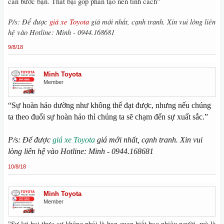
cản bước bạn. Thất bại góp phần tạo nên tính cách"
P/s: Để được
giá xe Toyota
giá mới nhất, cạnh tranh. Xin vui lòng liên
hệ vào Hotline: Minh - 0944.168681
9/8/18
Minh Toyota
Member
“Sự hoàn hảo dường như không thể đạt được, nhưng nếu chúng
ta theo đuổi sự hoàn hảo thì chúng ta sẽ chạm đến sự xuất sắc.”
P/s: Để được
giá xe Toyota
giá mới nhất, cạnh tranh. Xin vui
lòng liên hệ vào Hotline: Minh - 0944.168681
10/8/18
Minh Toyota
Member
"Sự lợi hại thực sự không phải là bạn quen biết bao nhiêu người, mà là