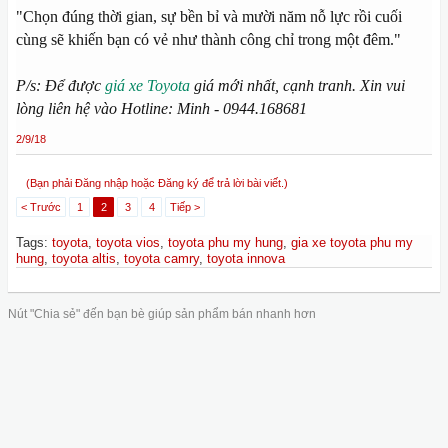
"Chọn đúng thời gian, sự bền bỉ và mười năm nỗ lực rồi cuối
cùng sẽ khiến bạn có vẻ như thành công chỉ trong một đêm."
P/s: Để được
giá xe Toyota
giá mới nhất, cạnh tranh. Xin vui
lòng liên hệ vào Hotline: Minh - 0944.168681
2/9/18
(Bạn phải Đăng nhập hoặc Đăng ký để trả lời bài viết.)
< Trước
1
2
3
4
Tiếp >
Tags
:
toyota
,
toyota vios
,
toyota phu my hung
,
gia xe toyota phu my
hung
,
toyota altis
,
toyota camry
,
toyota innova
Nút "Chia sẻ" đến bạn bè giúp sản phẩm bán nhanh hơn