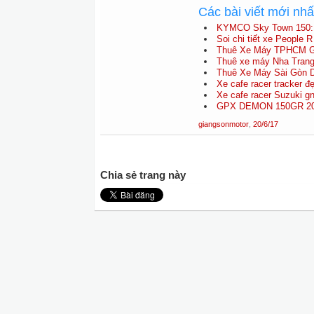
Các bài viết mới nh
KYMCO Sky Town 150: X
Soi chi tiết xe People R 
Thuê Xe Máy TPHCM Gi
Thuê xe máy Nha Trang
Thuê Xe Máy Sài Gòn D
Xe cafe racer tracker đẹ
Xe cafe racer Suzuki g
GPX DEMON 150GR 2020
giangsonmotor
,
20/6/17
Chia sẻ trang này