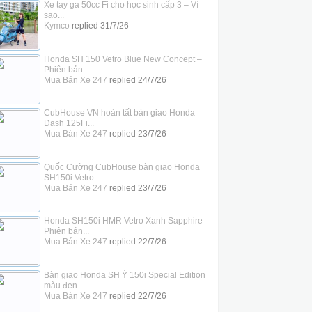
Xe tay ga 50cc Fi cho học sinh cấp 3 – Vì
sao...
Kymco
replied
31/7/26
Honda SH 150 Vetro Blue New Concept –
Phiên bản...
Mua Bán Xe 247
replied
24/7/26
CubHouse VN hoàn tất bàn giao Honda
Dash 125Fi...
Mua Bán Xe 247
replied
23/7/26
Quốc Cường CubHouse bàn giao Honda
SH150i Vetro...
Mua Bán Xe 247
replied
23/7/26
Honda SH150i HMR Vetro Xanh Sapphire –
Phiên bản...
Mua Bán Xe 247
replied
22/7/26
Bàn giao Honda SH Ý 150i Special Edition
màu đen...
Mua Bán Xe 247
replied
22/7/26