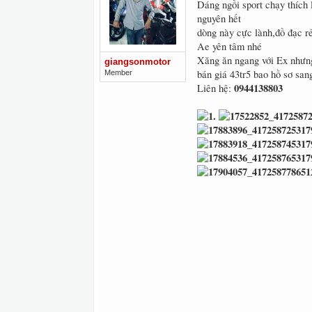
Dáng ngồi sport chạy thíc
nguyên hết
dòng này cực lành,đồ đạc rẻ
Ae yên tâm nhé
Xăng ăn ngang với Ex nhưng
giangsonmotor
bán giá 43tr5 bao hồ sơ san
Member
0944138803
Liên hệ: