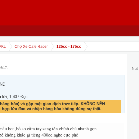
PKL
Chợ Xe Cafe Racer
125cc - 175cc
/6/17
.
Nút
VNĐ
ả lời, 1,437 Đọc
hàng hóa) và gặp mặt giao dịch trực tiếp. KHÔNG NÊN
g hợp lừa đảo và nhận hàng hóa không đúng sự thật.
ầu hot ,hồ sơ cầm tay,sang tên chính chủ nhanh gọn
ê,không khác gì tiếng 400cc,nghe cực phê