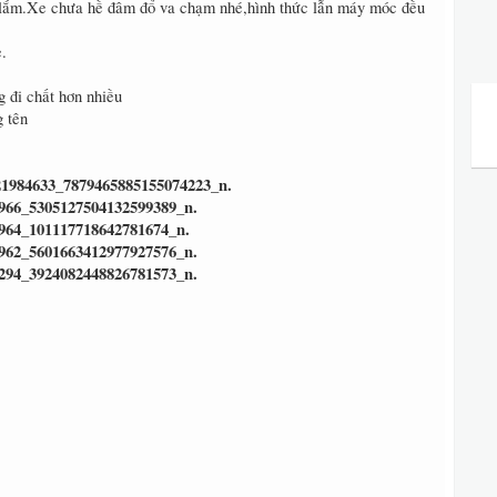
h lắm.Xe chưa hề đâm đổ va chạm nhé,hình thức lẫn máy móc đều
.
 đi chất hơn nhiều
g tên