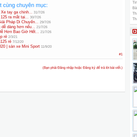
Tin
ất cùng chuyên mục:
Bài
e tay ga chinh...
31/7/26
Th
125 ra mắt tại...
30/7/26
Th
ải Pháp Di Chuyển...
29/7/26
 dễ dàng hơn nếu...
21/7/26
ễ Hơn Bao Giờ Hết...
21/7/26
p rẻ
2/3/21
n125 rẻ
7/12/20
 | sàn xe Mini Sport
11/9/20
#1
(Bạn phải Đăng nhập hoặc Đăng ký để trả lời bài viết.)