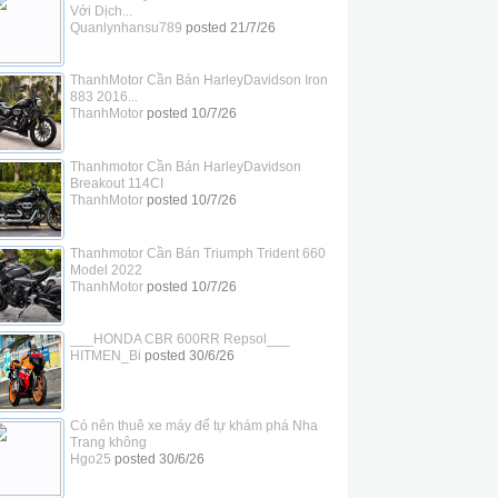
Với Dịch...
Quanlynhansu789
posted
21/7/26
ThanhMotor Cần Bán HarleyDavidson Iron
883 2016...
ThanhMotor
posted
10/7/26
Thanhmotor Cần Bán HarleyDavidson
Breakout 114CI
ThanhMotor
posted
10/7/26
Thanhmotor Cần Bán Triumph Trident 660
Model 2022
ThanhMotor
posted
10/7/26
___HONDA CBR 600RR Repsol___
HITMEN_Bi
posted
30/6/26
Có nên thuê xe máy để tự khám phá Nha
Trang không
Hgo25
posted
30/6/26