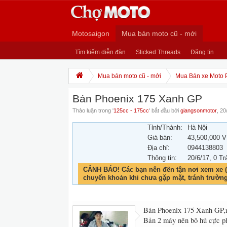
Motosaigon
Mua bán moto cũ - mới
Tìm kiếm diễn đàn
Sticked Threads
Đăng tin
Mua bán moto cũ - mới
Mua Bán xe Moto 
Bán Phoenix 175 Xanh GP
Thảo luận trong '
125cc - 175cc
' bắt đầu bởi
giangsonmotor
,
20
Tỉnh/Thành:
Hà Nội
Giá bán:
43,500,000 
Địa chỉ:
0944138803
Thông tin:
20/6/17
, 0 Tr
CẢNH BÁO! Các bạn nên đến tận nơi xem xe (
chuyển khoản khi chưa gặp mặt, tránh trườn
Bán Phoenix 175 Xanh GP,m
Bản 2 máy nên bô hú cực ph