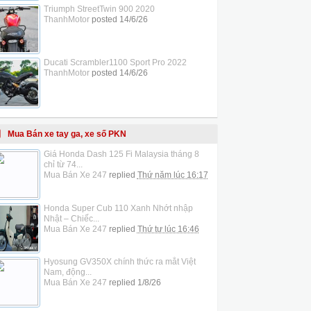
Triumph StreetTwin 900 2020
ThanhMotor
posted
14/6/26
Ducati Scrambler1100 Sport Pro 2022
ThanhMotor
posted
14/6/26
Mua Bán xe tay ga, xe số PKN
Giá Honda Dash 125 Fi Malaysia tháng 8
chỉ từ 74...
Mua Bán Xe 247
replied
Thứ năm lúc 16:17
Honda Super Cub 110 Xanh Nhớt nhập
Nhật – Chiếc...
Mua Bán Xe 247
replied
Thứ tư lúc 16:46
Hyosung GV350X chính thức ra mắt Việt
Nam, động...
Mua Bán Xe 247
replied
1/8/26