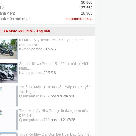
:
36,868
 viết:
137,552
ành viên:
20,905
ành viên mới nhất:
Independentkea
Xe Moto PKL mới đăng bán
KYMCO Sky Town 150: Xe tay ga chinh
phục người...
Kymco
posted
31/7/26
Soi chi tiết xe People R 125 ra mắt tại Việt
Nam,...
Kymco
posted
30/7/26
Thuê Xe Máy TPHCM Giải Pháp Di Chuyển
Tiết Kiệm
Quanlynhansu789
posted
29/7/26
Thuê xe máy Nha Trang dễ dàng hơn nếu
bạn biết...
Quanlynhansu789
posted
21/7/26
Thuê Xe Máy Sài Gòn Dễ Hơn Bao Giờ Hết