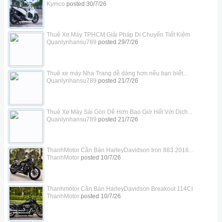
Kymco
posted
30/7/26
Thuê Xe Máy TPHCM Giải Pháp Di Chuyển Tiết Kiệm
Quanlynhansu789
posted
29/7/26
Thuê xe máy Nha Trang dễ dàng hơn nếu bạn biết...
Quanlynhansu789
posted
21/7/26
Thuê Xe Máy Sài Gòn Dễ Hơn Bao Giờ Hết Với Dịch...
Quanlynhansu789
posted
21/7/26
ThanhMotor Cần Bán HarleyDavidson Iron 883 2016...
ThanhMotor
posted
10/7/26
Thanhmotor Cần Bán HarleyDavidson Breakout 114CI
ThanhMotor
posted
10/7/26