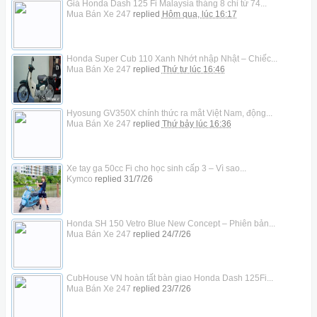
Giá Honda Dash 125 Fi Malaysia tháng 8 chỉ từ 74...
Mua Bán Xe 247
replied
Hôm qua, lúc 16:17
Honda Super Cub 110 Xanh Nhớt nhập Nhật – Chiếc...
Mua Bán Xe 247
replied
Thứ tư lúc 16:46
Hyosung GV350X chính thức ra mắt Việt Nam, động...
Mua Bán Xe 247
replied
Thứ bảy lúc 16:36
Xe tay ga 50cc Fi cho học sinh cấp 3 – Vì sao...
Kymco
replied
31/7/26
Honda SH 150 Vetro Blue New Concept – Phiên bản...
Mua Bán Xe 247
replied
24/7/26
CubHouse VN hoàn tất bàn giao Honda Dash 125Fi...
Mua Bán Xe 247
replied
23/7/26