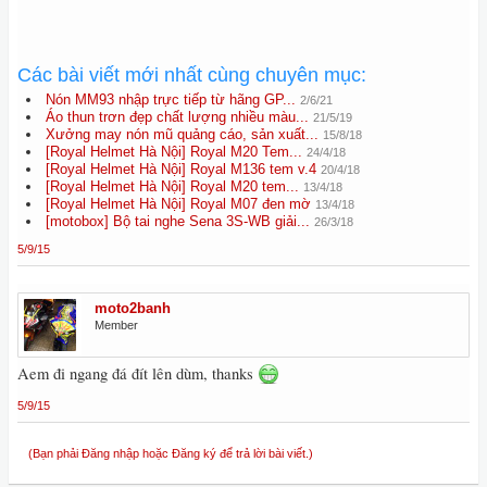
Các bài viết mới nhất cùng chuyên mục:
Nón MM93 nhập trực tiếp từ hãng GP...
2/6/21
Áo thun trơn đẹp chất lượng nhiều màu...
21/5/19
Xưởng may nón mũ quảng cáo, sản xuất...
15/8/18
[Royal Helmet Hà Nội] Royal M20 Tem...
24/4/18
[Royal Helmet Hà Nội] Royal M136 tem v.4
20/4/18
[Royal Helmet Hà Nội] Royal M20 tem...
13/4/18
[Royal Helmet Hà Nội] Royal M07 đen mờ
13/4/18
[motobox] Bộ tai nghe Sena 3S-WB giải...
26/3/18
5/9/15
moto2banh
Member
Aem đi ngang đá đít lên dùm, thanks
5/9/15
(Bạn phải Đăng nhập hoặc Đăng ký để trả lời bài viết.)