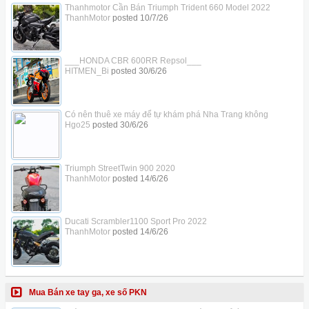
Thanhmotor Cần Bán Triumph Trident 660 Model 2022
ThanhMotor
posted
10/7/26
___HONDA CBR 600RR Repsol___
HITMEN_Bi
posted
30/6/26
Có nên thuê xe máy để tự khám phá Nha Trang không
Hgo25
posted
30/6/26
Triumph StreetTwin 900 2020
ThanhMotor
posted
14/6/26
Ducati Scrambler1100 Sport Pro 2022
ThanhMotor
posted
14/6/26
Mua Bán xe tay ga, xe số PKN