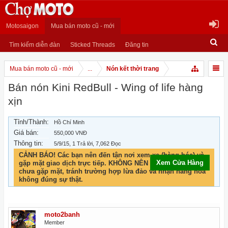
Motosaigon
Mua bán moto cũ - mới
Tìm kiếm diễn đàn
Sticked Threads
Đăng tin
Mua bán moto cũ - mới
...
Nón kết thời trang
Bán nón Kini RedBull - Wing of life hàng
xịn
Tỉnh/Thành:
Hồ Chí Minh
Giá bán:
550,000 VNĐ
Thông tin:
5/9/15
, 1 Trả lời, 7,062 Đọc
CẢNH BÁO! Các bạn nên đến tận nơi xem xe (hàng hóa) và
Xem Cửa Hàng
Xem Cửa Hàng
gặp mặt giao dịch trực tiếp. KHÔNG NÊN chuyển khoản khi
chưa gặp mặt, tránh trường hợp lừa đảo và nhận hàng hóa
không đúng sự thật.
moto2banh
Member