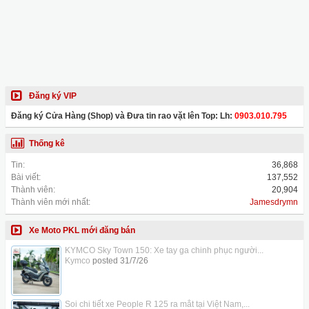
Đăng ký VIP
Đăng ký Cửa Hàng (Shop) và Đưa tin rao vặt lên Top: Lh:
0903.010.795
Thống kê
Tin:
36,868
Bài viết:
137,552
Thành viên:
20,904
Thành viên mới nhất:
Jamesdrymn
Xe Moto PKL mới đăng bán
KYMCO Sky Town 150: Xe tay ga chinh phục người...
Kymco
posted
31/7/26
Soi chi tiết xe People R 125 ra mắt tại Việt Nam,...