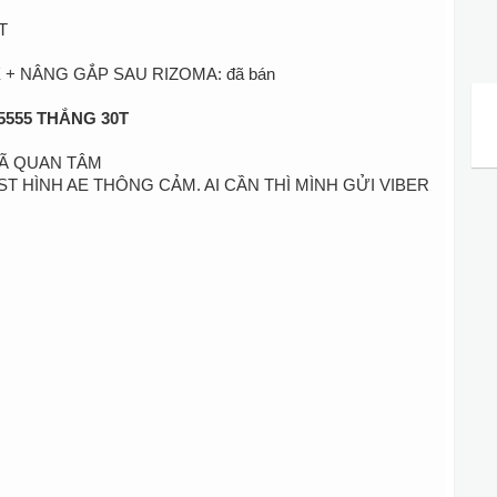
T
+ NÂNG GẮP SAU RIZOMA: đã bán
75555 THẮNG 30T
ĐÃ QUAN TÂM
T HÌNH AE THÔNG CẢM. AI CẦN THÌ MÌNH GỬI VIBER