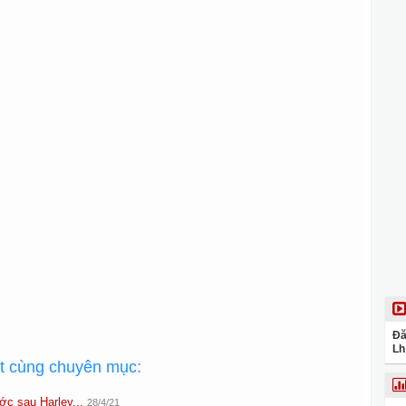
Đă
Lh
ất cùng chuyên mục:
ớc sau Harley...
28/4/21