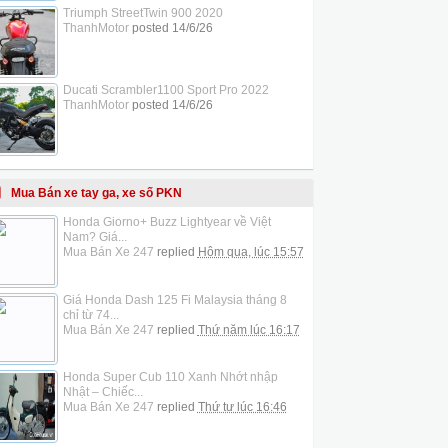
Triumph StreetTwin 900 2020
ThanhMotor
posted
14/6/26
Ducati Scrambler1100 Sport Pro 2022
ThanhMotor
posted
14/6/26
Mua Bán xe tay ga, xe số PKN
Honda Giorno+ Buzz Lightyear về Việt
Nam? Giá...
Mua Bán Xe 247
replied
Hôm qua, lúc 15:57
Giá Honda Dash 125 Fi Malaysia tháng 8
chỉ từ 74...
Mua Bán Xe 247
replied
Thứ năm lúc 16:17
Honda Super Cub 110 Xanh Nhớt nhập
Nhật – Chiếc...
Mua Bán Xe 247
replied
Thứ tư lúc 16:46