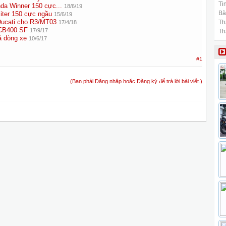
Tin
da Winner 150 cực...
18/6/19
Bài
iter 150 cực ngầu
15/6/19
Ducati cho R3/MT03
Th
17/4/18
CB400 SF
17/9/17
Th
ả dòng xe
10/6/17
#1
(Bạn phải Đăng nhập hoặc Đăng ký để trả lời bài viết.)