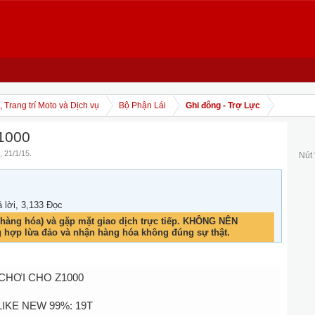
 Trang trí Moto và Dịch vụ
Bộ Phận Lái
Ghi đông - Trợ Lực
1000
,
21/1/15
.
Nút
ả lời, 3,133 Đọc
hàng hóa) và gặp mặt giao dịch trực tiếp. KHÔNG NÊN
g hợp lừa đảo và nhận hàng hóa không đúng sự thật.
CHƠI CHO Z1000
IKE NEW 99%: 19T