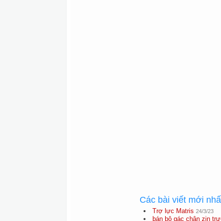
Các bài viết mới nh
Trợ lực Matris
24/3/23
bán bộ gác chân zin trư