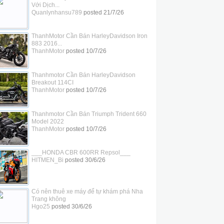
Với Dịch...
Quanlynhansu789
posted
21/7/26
ThanhMotor Cần Bán HarleyDavidson Iron
883 2016...
ThanhMotor
posted
10/7/26
Thanhmotor Cần Bán HarleyDavidson
Breakout 114CI
ThanhMotor
posted
10/7/26
Thanhmotor Cần Bán Triumph Trident 660
Model 2022
ThanhMotor
posted
10/7/26
___HONDA CBR 600RR Repsol___
HITMEN_Bi
posted
30/6/26
Có nên thuê xe máy để tự khám phá Nha
Trang không
Hgo25
posted
30/6/26