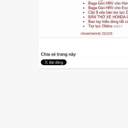
Baga Givi HRV cho Hon
Baga Givi HRV cho Exc
Cần $ nên bán trợ lực 
BÀN THỜ XE HONDA 
Bao tay kiểu dùng tất c
Trợ lực Ohlins
9/6/17
chuotchamchi
,
21/1/15
Chia sẻ trang này