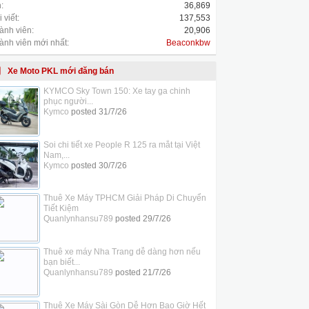
:
36,869
 viết:
137,553
ành viên:
20,906
ành viên mới nhất:
Beaconkbw
Xe Moto PKL mới đăng bán
KYMCO Sky Town 150: Xe tay ga chinh
phục người...
Kymco
posted
31/7/26
Soi chi tiết xe People R 125 ra mắt tại Việt
Nam,...
Kymco
posted
30/7/26
Thuê Xe Máy TPHCM Giải Pháp Di Chuyển
Tiết Kiệm
Quanlynhansu789
posted
29/7/26
Thuê xe máy Nha Trang dễ dàng hơn nếu
bạn biết...
Quanlynhansu789
posted
21/7/26
Thuê Xe Máy Sài Gòn Dễ Hơn Bao Giờ Hết