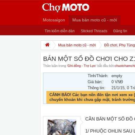
Motosaigon
Mua bán moto cũ - mới
Tìm kiếm diễn đàn
Sticked Threads
Đăng tin
Mua bán moto cũ - mới
Đồ chơi, Phụ Tùng,
BÁN MỘT SỐ ĐỒ CHƠI CHO Z
Thảo luận trong '
Ghi đông - Trợ Lực
' bắt đầu bởi
chuotchamchi
Tỉnh/Thành:
empty
Giá bán:
0 VNĐ
Thông tin:
21/1/15
, 0 Tr
CẢNH BÁO! Các bạn nên đến tận nơi xem xe (
chuyển khoản khi chưa gặp mặt, tránh trườn
CẦN BÁN MỘT SỐ ĐỒ 
1/ PHUỘC OHLIN SAU L