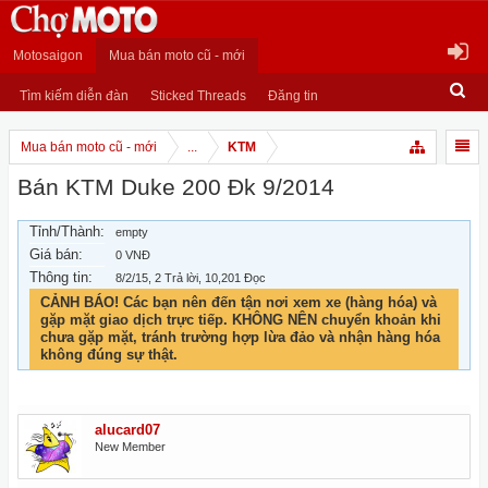
Motosaigon
Mua bán moto cũ - mới
Tìm kiếm diễn đàn
Sticked Threads
Đăng tin
Mua bán moto cũ - mới
...
KTM
Bán KTM Duke 200 Đk 9/2014
Tỉnh/Thành:
empty
Giá bán:
0 VNĐ
Thông tin:
8/2/15
, 2 Trả lời, 10,201 Đọc
CẢNH BÁO! Các bạn nên đến tận nơi xem xe (hàng hóa) và
gặp mặt giao dịch trực tiếp. KHÔNG NÊN chuyển khoản khi
chưa gặp mặt, tránh trường hợp lừa đảo và nhận hàng hóa
không đúng sự thật.
alucard07
New Member