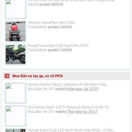
Hgo25
posted
30/6/26
Triumph StreetTwin 900 2020
ThanhMotor
posted
14/6/26
Ducati Scrambler1100 Sport Pro 2022
ThanhMotor
posted
14/6/26
Mua Bán xe tay ga, xe số PKN
Honda Giorno+ Buzz Lightyear về Việt Nam? Giá...
Mua Bán Xe 247
replied
Hôm qua, lúc 15:57
Giá Honda Dash 125 Fi Malaysia tháng 8 chỉ từ 74...
Mua Bán Xe 247
replied
Thứ năm lúc 16:17
Honda Super Cub 110 Xanh Nhớt nhập Nhật – Chiếc...