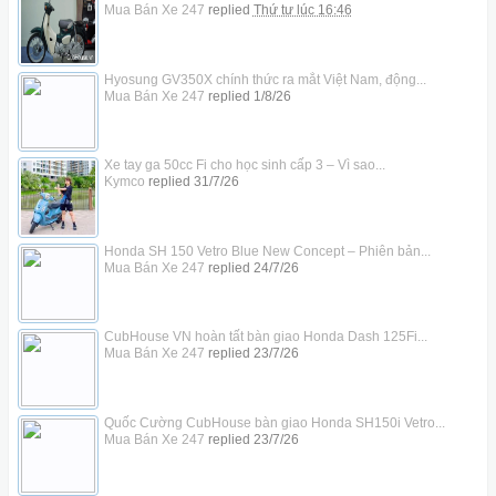
Mua Bán Xe 247
replied
Thứ tư lúc 16:46
Hyosung GV350X chính thức ra mắt Việt Nam, động...
Mua Bán Xe 247
replied
1/8/26
Xe tay ga 50cc Fi cho học sinh cấp 3 – Vì sao...
Kymco
replied
31/7/26
Honda SH 150 Vetro Blue New Concept – Phiên bản...
Mua Bán Xe 247
replied
24/7/26
CubHouse VN hoàn tất bàn giao Honda Dash 125Fi...
Mua Bán Xe 247
replied
23/7/26
Quốc Cường CubHouse bàn giao Honda SH150i Vetro...
Mua Bán Xe 247
replied
23/7/26