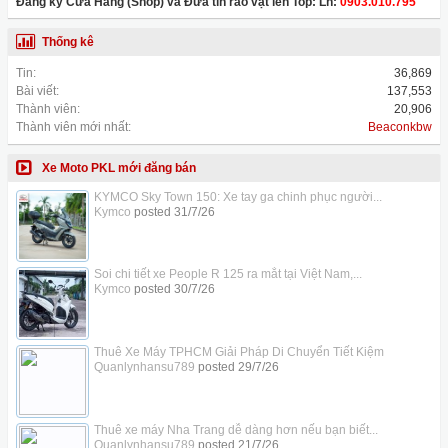
Đăng ký Cửa Hàng (Shop) và Đưa tin rao vặt lên Top: Lh:
0903.010.795
Thống kê
Tin:
36,869
Bài viết:
137,553
Thành viên:
20,906
Thành viên mới nhất:
Beaconkbw
Xe Moto PKL mới đăng bán
KYMCO Sky Town 150: Xe tay ga chinh phục người...
Kymco
posted
31/7/26
Soi chi tiết xe People R 125 ra mắt tại Việt Nam,...
Kymco
posted
30/7/26
Thuê Xe Máy TPHCM Giải Pháp Di Chuyển Tiết Kiệm
Quanlynhansu789
posted
29/7/26
Thuê xe máy Nha Trang dễ dàng hơn nếu bạn biết...
Quanlynhansu789
posted
21/7/26