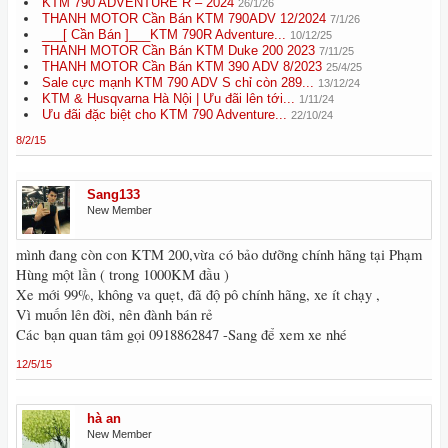
KTM 790 ADVENTURE R – 2024
26/1/26
THANH MOTOR Cần Bán KTM 790ADV 12/2024
7/1/26
___[ Cần Bán ]___KTM 790R Adventure...
10/12/25
THANH MOTOR Cần Bán KTM Duke 200 2023
7/11/25
THANH MOTOR Cần Bán KTM 390 ADV 8/2023
25/4/25
Sale cực mạnh KTM 790 ADV S chỉ còn 289...
13/12/24
KTM & Husqvarna Hà Nội | Ưu đãi lên tới...
1/11/24
Ưu đãi đặc biệt cho KTM 790 Adventure...
22/10/24
8/2/15
Sang133
New Member
mình đang còn con KTM 200,vừa có bảo dưỡng chính hãng tại Phạm
Hùng một lần ( trong 1000KM đầu )
Xe mới 99%, không va quẹt, đã độ pô chính hãng, xe ít chạy ,
Vì muốn lên đời, nên đành bán rẻ
Các bạn quan tâm gọi 0918862847 -Sang để xem xe nhé
12/5/15
hà an
New Member