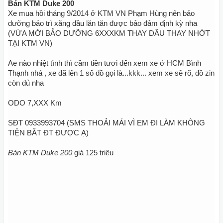
Bán KTM Duke 200
Xe mua hồi tháng 9/2014 ở KTM VN Phạm Hùng nên bảo
dưỡng bảo trì xăng dầu lăn tăn được bảo đảm định kỳ nha
(VỪA MỚI BẢO DƯỠNG 6XXXKM THAY DẦU THAY NHỚT
TẠI KTM VN)
Ae nào nhiệt tình thì cầm tiền tươi đến xem xe ở HCM Bình
Thạnh nhá , xe đã lên 1 số đồ gọi là...kkk... xem xe sẽ rõ, đồ zin
còn đủ nha
ODO 7,XXX Km
SĐT 0933993704 (SMS THOẢI MÁI VÌ EM ĐI LÀM KHÔNG
TIỆN BẮT ĐT ĐƯỢC Ạ)
Bán KTM Duke 200
giá 125 triệu