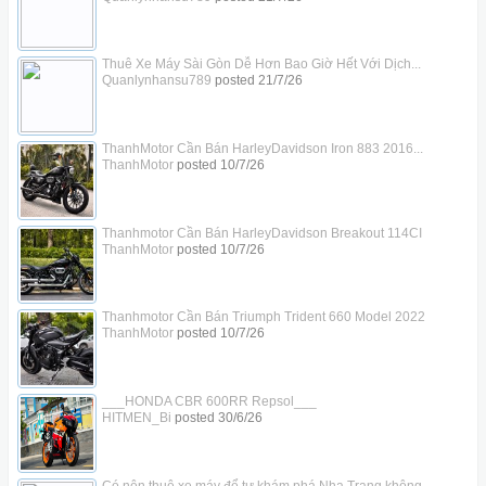
Thuê Xe Máy Sài Gòn Dễ Hơn Bao Giờ Hết Với Dịch...
Quanlynhansu789
posted
21/7/26
ThanhMotor Cần Bán HarleyDavidson Iron 883 2016...
ThanhMotor
posted
10/7/26
Thanhmotor Cần Bán HarleyDavidson Breakout 114CI
ThanhMotor
posted
10/7/26
Thanhmotor Cần Bán Triumph Trident 660 Model 2022
ThanhMotor
posted
10/7/26
___HONDA CBR 600RR Repsol___
HITMEN_Bi
posted
30/6/26
Có nên thuê xe máy để tự khám phá Nha Trang không