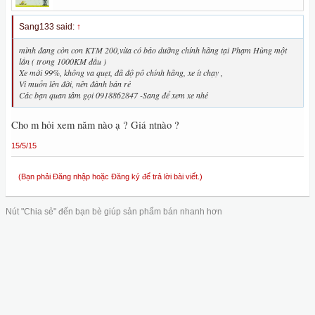
Sang133 said:
↑
mình đang còn con KTM 200,vừa có bảo dưỡng chính hãng tại Phạm Hùng một
lần ( trong 1000KM đầu )
Xe mới 99%, không va quẹt, đã độ pô chính hãng, xe ít chạy ,
Vì muốn lên đời, nên đành bán rẻ
Các bạn quan tâm gọi 0918862847 -Sang để xem xe nhé
Cho m hỏi xem năm nào ạ ? Giá ntnào ?
15/5/15
(Bạn phải Đăng nhập hoặc Đăng ký để trả lời bài viết.)
Nút "Chia sẻ" đến bạn bè giúp sản phẩm bán nhanh hơn