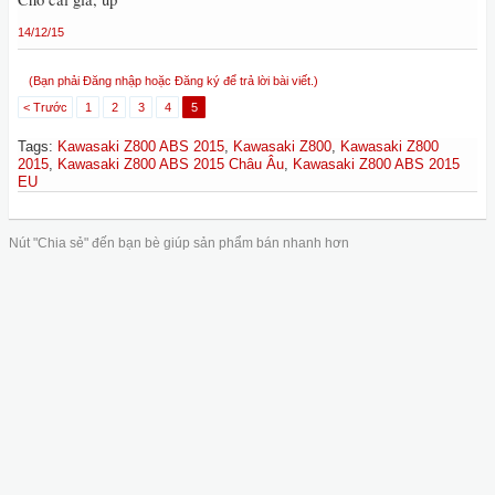
14/12/15
(Bạn phải Đăng nhập hoặc Đăng ký để trả lời bài viết.)
< Trước
1
2
3
4
5
Tags
:
Kawasaki Z800 ABS 2015
,
Kawasaki Z800
,
Kawasaki Z800
2015
,
Kawasaki Z800 ABS 2015 Châu Âu
,
Kawasaki Z800 ABS 2015
EU
Nút "Chia sẻ" đến bạn bè giúp sản phẩm bán nhanh hơn