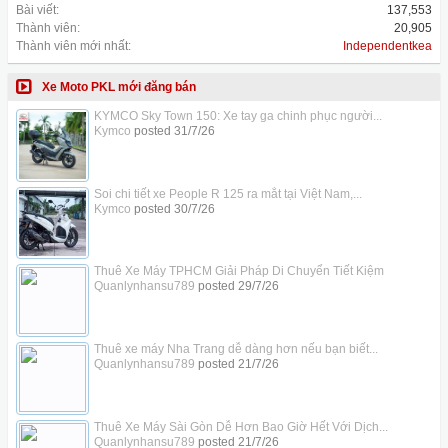
Bài viết:
137,553
Thành viên:
20,905
Thành viên mới nhất:
Independentkea
Xe Moto PKL mới đăng bán
KYMCO Sky Town 150: Xe tay ga chinh phục người...
Kymco
posted
31/7/26
Soi chi tiết xe People R 125 ra mắt tại Việt Nam,...
Kymco
posted
30/7/26
Thuê Xe Máy TPHCM Giải Pháp Di Chuyển Tiết Kiệm
Quanlynhansu789
posted
29/7/26
Thuê xe máy Nha Trang dễ dàng hơn nếu bạn biết...
Quanlynhansu789
posted
21/7/26
Thuê Xe Máy Sài Gòn Dễ Hơn Bao Giờ Hết Với Dịch...
Quanlynhansu789
posted
21/7/26