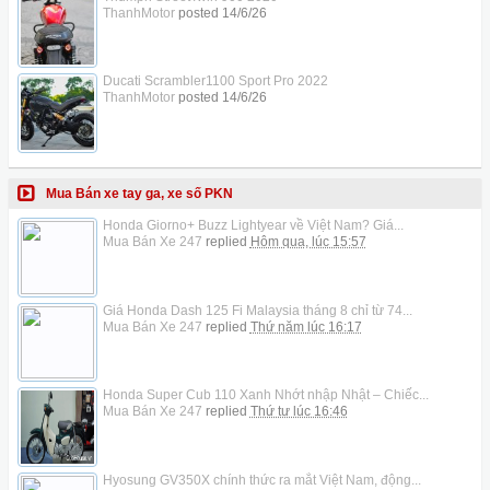
ThanhMotor
posted
14/6/26
Ducati Scrambler1100 Sport Pro 2022
ThanhMotor
posted
14/6/26
Mua Bán xe tay ga, xe số PKN
Honda Giorno+ Buzz Lightyear về Việt Nam? Giá...
Mua Bán Xe 247
replied
Hôm qua, lúc 15:57
Giá Honda Dash 125 Fi Malaysia tháng 8 chỉ từ 74...
Mua Bán Xe 247
replied
Thứ năm lúc 16:17
Honda Super Cub 110 Xanh Nhớt nhập Nhật – Chiếc...
Mua Bán Xe 247
replied
Thứ tư lúc 16:46
Hyosung GV350X chính thức ra mắt Việt Nam, động...