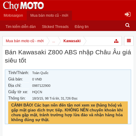
Motosaigon
Mua bán moto cũ - mới
Tìm kiếm diễn đàn
Sticked Threads
Đăng tin
Mua bán moto cũ - mới
...
Kawasaki
Bán Kawasaki Z800 ABS nhập Châu Âu giá
siêu tốt
Tỉnh/Thành:
Toàn Quốc
Giá bán:
0 VNĐ
Địa chỉ:
0987122900
Giấy tờ xe:
HQCN
Thông tin:
18/3/15
, 98 Trả lời, 31,726 Đọc
CẢNH BÁO! Các bạn nên đến tận nơi xem xe (hàng hóa) và
gặp mặt giao dịch trực tiếp. KHÔNG NÊN chuyển khoản khi
chưa gặp mặt, tránh trường hợp lừa đảo và nhận hàng hóa
không đúng sự thật.