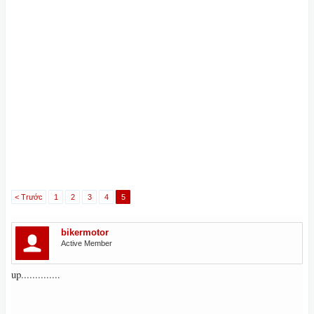
< Trước
1
2
3
4
5
bikermotor
Active Member
up..............