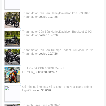
ThanhMotor Cần Bán HarleyDavidson Iron 883 2016...
ThanhMotor
posted
10/7/26
Thanhmotor Cần Bán HarleyDavidson Breakout 114CI
ThanhMotor
posted
10/7/26
Thanhmotor Cần Bán Triumph Trident 660 Model 2022
ThanhMotor
posted
10/7/26
___HONDA CBR 600RR Repsol___
HITMEN_Bi
posted
30/6/26
Có nên thuê xe máy để tự khám phá Nha Trang không
Hgo25
posted
30/6/26
Triumph StreetTwin 900 2020