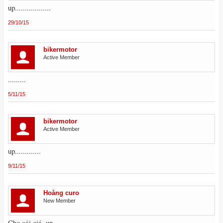
up..................
29/10/15
bikermotor
Active Member
.........
5/11/15
bikermotor
Active Member
up.............
9/11/15
Hoàng curo
New Member
Cho cái giá, up