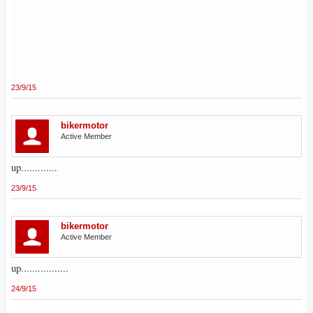
23/9/15
bikermotor
Active Member
up.............
23/9/15
bikermotor
Active Member
up.................
24/9/15