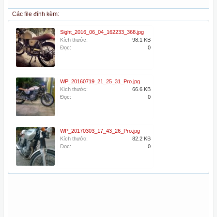
Các file đính kèm:
Sight_2016_06_04_162233_368.jpg
Kích thước:
98.1 KB
Đọc:
0
WP_20160719_21_25_31_Pro.jpg
Kích thước:
66.6 KB
Đọc:
0
WP_20170303_17_43_26_Pro.jpg
Kích thước:
82.2 KB
Đọc:
0