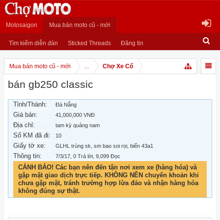
Motosaigon
Mua bán moto cũ - mới
Tìm kiếm diễn đàn
Sticked Threads
Đăng tin
Mua bán moto cũ - mới
...
Chợ Xe Cổ
bán gb250 classic
Tỉnh/Thành:
Đà Nẵng
Giá bán:
41,000,000 VNĐ
Địa chỉ:
tam kỳ quảng nam
Số KM đã đi:
10
Giấy tờ xe:
GLHL trùng sk, sm bao soi rọi, biển 43a1
Thông tin:
7/3/17
, 0 Trả lời, 9,099 Đọc
CẢNH BÁO! Các bạn nên đến tận nơi xem xe (hàng hóa) và
gặp mặt giao dịch trực tiếp. KHÔNG NÊN chuyển khoản khi
chưa gặp mặt, tránh trường hợp lừa đảo và nhận hàng hóa
không đúng sự thật.