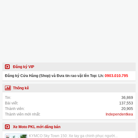
Đăng ký VIP
Đăng ký Cửa Hàng (Shop) và Đưa tin rao vặt lên Top: Lh:
0903.010.795
Thống kê
Tin:
36,869
Bài viết:
137,553
Thành viên:
20,905
Thành viên mới nhất:
Independentkea
Xe Moto PKL mới đăng bán
KYMCO Sky Town 150: Xe tay ga chinh phục người...