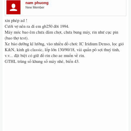
nam phuong
New Member
xin phép ad !
Cưới vợ nên ra đi em gb250 đời 1994.
Máy móc bao êm chưa đâm chọt, chưa bung máy, rin như cục pin
(bao thợ test).
Xe bảo dưỡng kĩ lưỡng, vào nhiều đồ chơi: IC Iridium Denso, lọc gió
K&N, kính gù classic, lốp lớn 130/90/18, vải quấn pô sợi thuỷ tinh,
v.v... đặt biệt có giữ đồ rin cho ae muốn về rin.
GTHL trùng số khung số máy nhé, biển 43.