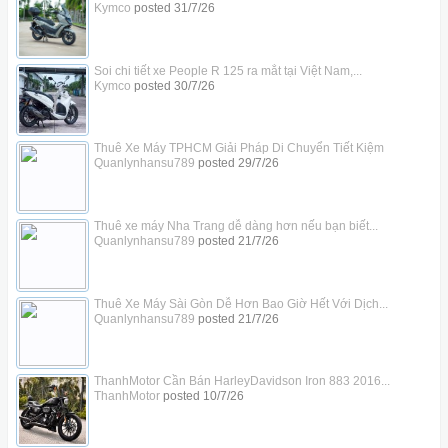
Kymco
posted
31/7/26
Soi chi tiết xe People R 125 ra mắt tại Việt Nam,...
Kymco
posted
30/7/26
Thuê Xe Máy TPHCM Giải Pháp Di Chuyển Tiết Kiệm
Quanlynhansu789
posted
29/7/26
Thuê xe máy Nha Trang dễ dàng hơn nếu bạn biết...
Quanlynhansu789
posted
21/7/26
Thuê Xe Máy Sài Gòn Dễ Hơn Bao Giờ Hết Với Dịch...
Quanlynhansu789
posted
21/7/26
ThanhMotor Cần Bán HarleyDavidson Iron 883 2016...
ThanhMotor
posted
10/7/26