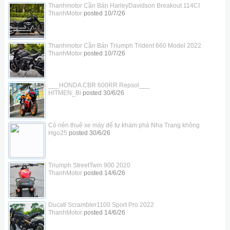
Thanhmotor Cần Bán HarleyDavidson Breakout 114CI
ThanhMotor
posted
10/7/26
Thanhmotor Cần Bán Triumph Trident 660 Model 2022
ThanhMotor
posted
10/7/26
___HONDA CBR 600RR Repsol___
HITMEN_Bi
posted
30/6/26
Có nên thuê xe máy để tự khám phá Nha Trang không
Hgo25
posted
30/6/26
Triumph StreetTwin 900 2020
ThanhMotor
posted
14/6/26
Ducati Scrambler1100 Sport Pro 2022
ThanhMotor
posted
14/6/26