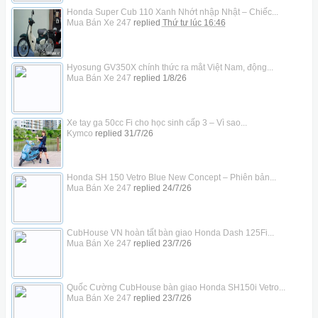
Honda Super Cub 110 Xanh Nhớt nhập Nhật – Chiếc...
Mua Bán Xe 247
replied
Thứ tư lúc 16:46
Hyosung GV350X chính thức ra mắt Việt Nam, động...
Mua Bán Xe 247
replied
1/8/26
Xe tay ga 50cc Fi cho học sinh cấp 3 – Vì sao...
Kymco
replied
31/7/26
Honda SH 150 Vetro Blue New Concept – Phiên bản...
Mua Bán Xe 247
replied
24/7/26
CubHouse VN hoàn tất bàn giao Honda Dash 125Fi...
Mua Bán Xe 247
replied
23/7/26
Quốc Cường CubHouse bàn giao Honda SH150i Vetro...
Mua Bán Xe 247
replied
23/7/26