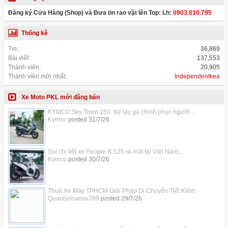
Đăng ký Cửa Hàng (Shop) và Đưa tin rao vặt lên Top: Lh:
0903.010.795
Thống kê
Tin:
36,869
Bài viết:
137,553
Thành viên:
20,905
Thành viên mới nhất:
Independentkea
Xe Moto PKL mới đăng bán
KYMCO Sky Town 150: Xe tay ga chinh phục người...
Kymco
posted
31/7/26
Soi chi tiết xe People R 125 ra mắt tại Việt Nam,...
Kymco
posted
30/7/26
Thuê Xe Máy TPHCM Giải Pháp Di Chuyển Tiết Kiệm
Quanlynhansu789
posted
29/7/26