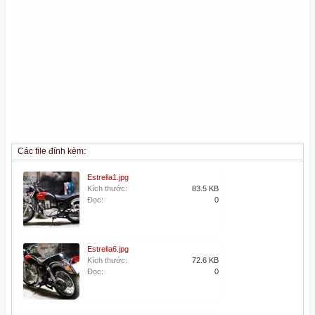
Các file đính kèm:
Estrella1.jpg
Kích thước:
83.5 KB
Đọc:
0
Estrella6.jpg
Kích thước:
72.6 KB
Đọc:
0