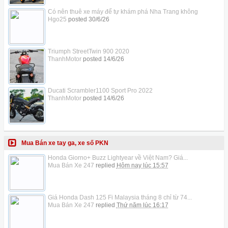
Có nên thuê xe máy để tự khám phá Nha Trang không
Hgo25
posted
30/6/26
Triumph StreetTwin 900 2020
ThanhMotor
posted
14/6/26
Ducati Scrambler1100 Sport Pro 2022
ThanhMotor
posted
14/6/26
Mua Bán xe tay ga, xe số PKN
Honda Giorno+ Buzz Lightyear về Việt Nam? Giá...
Mua Bán Xe 247
replied
Hôm nay lúc 15:57
Giá Honda Dash 125 Fi Malaysia tháng 8 chỉ từ 74...
Mua Bán Xe 247
replied
Thứ năm lúc 16:17