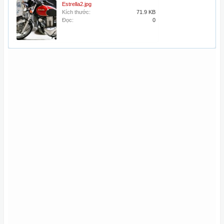
Estrella2.jpg
Kích thước:
71.9 KB
Đọc:
0