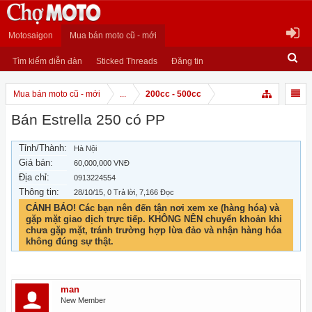
Motosaigon
Mua bán moto cũ - mới
Tìm kiếm diễn đàn
Sticked Threads
Đăng tin
Mua bán moto cũ - mới
...
200cc - 500cc
Bán Estrella 250 có PP
Tỉnh/Thành:
Hà Nội
Giá bán:
60,000,000 VNĐ
Địa chỉ:
0913224554
Thông tin:
28/10/15
, 0 Trả lời, 7,166 Đọc
CẢNH BÁO! Các bạn nên đến tận nơi xem xe (hàng hóa) và
gặp mặt giao dịch trực tiếp. KHÔNG NÊN chuyển khoản khi
chưa gặp mặt, tránh trường hợp lừa đảo và nhận hàng hóa
không đúng sự thật.
man
New Member