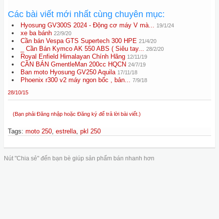
Các bài viết mới nhất cùng chuyên mục:
Hyosung GV300S 2024 - Động cơ máy V mà...
19/1/24
xe ba bánh
22/9/20
Cần bán Vespa GTS Supertech 300 HPE
21/4/20
_ Cần Bán Kymco AK 550 ABS ( Siêu tay...
28/2/20
Royal Enfield Himalayan Chính Hãng
12/11/19
CẦN BÁN GmentleMan 200cc HQCN
24/7/19
Ban moto Hyosung GV250 Aquila
17/11/18
Phoenix r300 v2 máy ngon bốc , bản...
7/9/18
28/10/15
(Bạn phải Đăng nhập hoặc Đăng ký để trả lời bài viết.)
Tags
:
moto 250
,
estrella
,
pkl 250
Nút "Chia sẻ" đến bạn bè giúp sản phẩm bán nhanh hơn