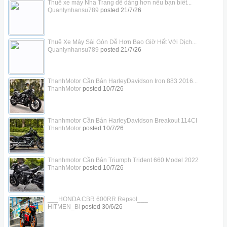
Thuê xe máy Nha Trang dễ dàng hơn nếu bạn biết...
Quanlynhansu789
posted
21/7/26
Thuê Xe Máy Sài Gòn Dễ Hơn Bao Giờ Hết Với Dịch...
Quanlynhansu789
posted
21/7/26
ThanhMotor Cần Bán HarleyDavidson Iron 883 2016...
ThanhMotor
posted
10/7/26
Thanhmotor Cần Bán HarleyDavidson Breakout 114CI
ThanhMotor
posted
10/7/26
Thanhmotor Cần Bán Triumph Trident 660 Model 2022
ThanhMotor
posted
10/7/26
___HONDA CBR 600RR Repsol___
HITMEN_Bi
posted
30/6/26