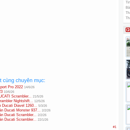
Tin
Bài
Th
Th
ất cùng chuyên mục:
port Pro 2022
14/6/26
23
10/6/26
UCATI Scrambler...
21/5/26
mbler Nightshift...
12/5/26
ucati Diavel 1260...
5/3/26
Ducati Monster 937...
2/2/26
Ducati Scrambler...
2/2/26
Ducati Scrambler...
22/1/26
#1