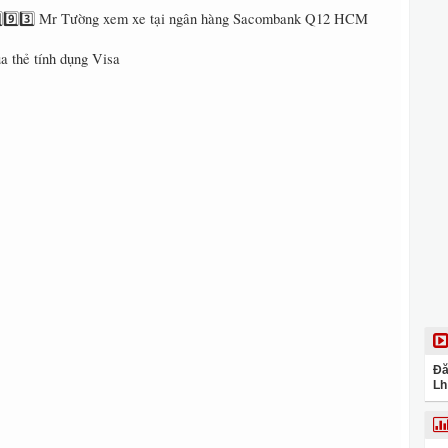
️⃣9️⃣9️⃣3️⃣ Mr Tường xem xe tại ngân hàng Sacombank Q12 HCM
a thẻ tính dụng Visa
Đă
Lh