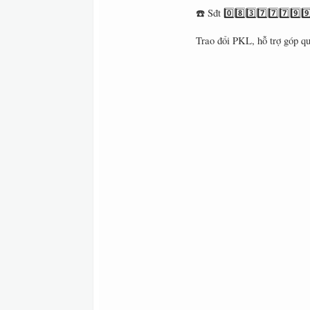
☎️ Sđt 0️⃣8️⃣3️⃣7️⃣7️⃣7️⃣9
Trao đổi PKL, hỗ trợ góp qu