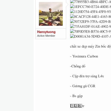
Hansytuong
Active Member
chất xe đẹp máy Zin bốc độ 
- Yosimura Carbon
-Chống đổ
- Cặp đèn trợ sáng L4x
- Gương gù CGR
- Bs gập
1️⃣2️⃣6️⃣tr