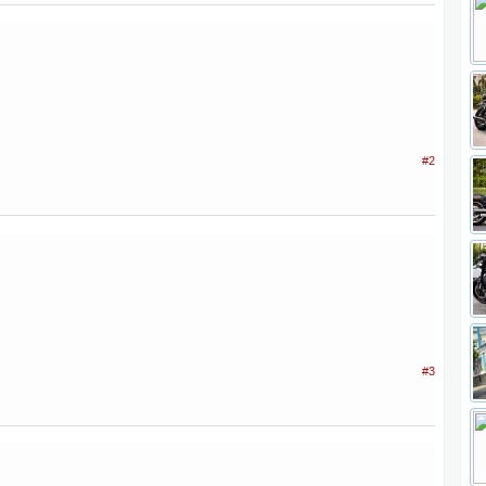
#2
#3