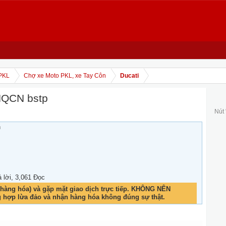
PKL
Chợ xe Moto PKL, xe Tay Côn
Ducati
HQCN bstp
Nút
h
ả lời, 3,061 Đọc
hàng hóa) và gặp mặt giao dịch trực tiếp. KHÔNG NÊN
g hợp lừa đảo và nhận hàng hóa không đúng sự thật.