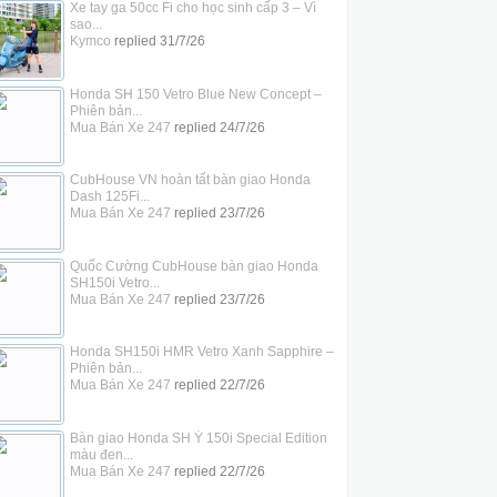
Xe tay ga 50cc Fi cho học sinh cấp 3 – Vì
sao...
Kymco
replied
31/7/26
Honda SH 150 Vetro Blue New Concept –
Phiên bản...
Mua Bán Xe 247
replied
24/7/26
CubHouse VN hoàn tất bàn giao Honda
Dash 125Fi...
Mua Bán Xe 247
replied
23/7/26
Quốc Cường CubHouse bàn giao Honda
SH150i Vetro...
Mua Bán Xe 247
replied
23/7/26
Honda SH150i HMR Vetro Xanh Sapphire –
Phiên bản...
Mua Bán Xe 247
replied
22/7/26
Bàn giao Honda SH Ý 150i Special Edition
màu đen...
Mua Bán Xe 247
replied
22/7/26