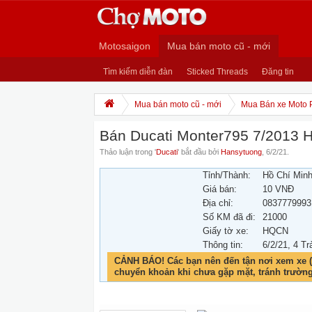
Motosaigon
Mua bán moto cũ - mới
Tìm kiếm diễn đàn
Sticked Threads
Đăng tin
Mua bán moto cũ - mới
Mua Bán xe Moto 
Bán Ducati Monter795 7/2013 
Thảo luận trong '
Ducati
' bắt đầu bởi
Hansytuong
,
6/2/21
.
Tỉnh/Thành:
Hồ Chí Min
Giá bán:
10 VNĐ
Địa chỉ:
0837779993
Số KM đã đi:
21000
Giấy tờ xe:
HQCN
Thông tin:
6/2/21
, 4 Tr
CẢNH BÁO! Các bạn nên đến tận nơi xem xe (
chuyển khoản khi chưa gặp mặt, tránh trườn