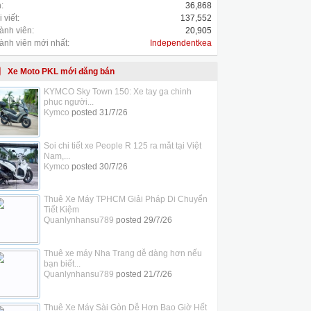
:
36,868
 viết:
137,552
ành viên:
20,905
ành viên mới nhất:
Independentkea
Xe Moto PKL mới đăng bán
KYMCO Sky Town 150: Xe tay ga chinh
phục người...
Kymco
posted
31/7/26
Soi chi tiết xe People R 125 ra mắt tại Việt
Nam,...
Kymco
posted
30/7/26
Thuê Xe Máy TPHCM Giải Pháp Di Chuyển
Tiết Kiệm
Quanlynhansu789
posted
29/7/26
Thuê xe máy Nha Trang dễ dàng hơn nếu
bạn biết...
Quanlynhansu789
posted
21/7/26
Thuê Xe Máy Sài Gòn Dễ Hơn Bao Giờ Hết