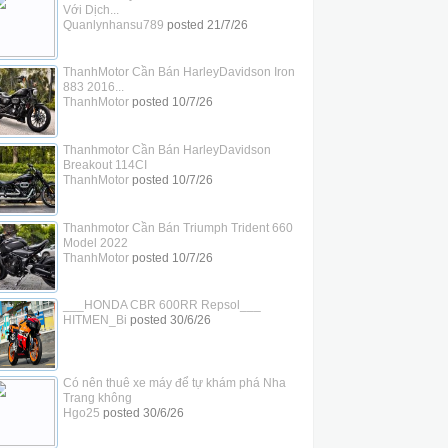
Với Dịch...
Quanlynhansu789
posted
21/7/26
ThanhMotor Cần Bán HarleyDavidson Iron
883 2016...
ThanhMotor
posted
10/7/26
Thanhmotor Cần Bán HarleyDavidson
Breakout 114CI
ThanhMotor
posted
10/7/26
Thanhmotor Cần Bán Triumph Trident 660
Model 2022
ThanhMotor
posted
10/7/26
___HONDA CBR 600RR Repsol___
HITMEN_Bi
posted
30/6/26
Có nên thuê xe máy để tự khám phá Nha
Trang không
Hgo25
posted
30/6/26