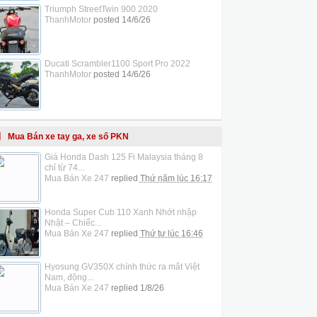
Triumph StreetTwin 900 2020
ThanhMotor
posted
14/6/26
Ducati Scrambler1100 Sport Pro 2022
ThanhMotor
posted
14/6/26
Mua Bán xe tay ga, xe số PKN
Giá Honda Dash 125 Fi Malaysia tháng 8
chỉ từ 74...
Mua Bán Xe 247
replied
Thứ năm lúc 16:17
Honda Super Cub 110 Xanh Nhớt nhập
Nhật – Chiếc...
Mua Bán Xe 247
replied
Thứ tư lúc 16:46
Hyosung GV350X chính thức ra mắt Việt
Nam, động...
Mua Bán Xe 247
replied
1/8/26