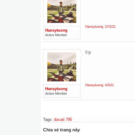
Hansytuong
,
27/2/21
Hansytuong
Active Member
Up
Hansytuong
,
4/3/21
Hansytuong
Active Member
Tags
:
ducati 795
Chia sẻ trang này