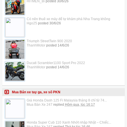
HITMEN_Bi
posted
30/6/26
Có nên thuê xe máy để tự khám phá Nha Trang không
Hgo25
posted
30/6/26
Triumph StreetTwin 900 2020
ThanhMotor
posted
14/6/26
Ducati Scrambler1100 Sport Pro 2022
ThanhMotor
posted
14/6/26
Mua Bán xe tay ga, xe số PKN
Giá Honda Dash 125 Fi Malaysia tháng 8 chỉ từ 74...
Mua Bán Xe 247
replied
Hôm qua, lúc 16:17
Honda Super Cub 110 Xanh Nhớt nhập Nhật – Chiếc...
Mua Bán Xe 247
replied
Thứ tư lúc 16:46