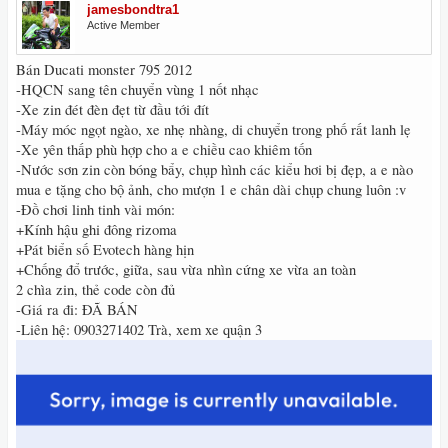
jamesbondtra1
Active Member
Bán Ducati monster 795 2012
-HQCN sang tên chuyển vùng 1 nốt nhạc
-Xe zin đét đèn đẹt từ đầu tới đít
-Máy móc ngọt ngào, xe nhẹ nhàng, di chuyển trong phố rất lanh lẹ
-Xe yên thấp phù hợp cho a e chiều cao khiêm tốn
-Nước sơn zin còn bóng bẩy, chụp hình các kiểu hơi bị đẹp, a e nào
mua e tặng cho bộ ảnh, cho mượn 1 e chân dài chụp chung luôn :v
-Đồ chơi linh tinh vài món:
+Kính hậu ghi đông rizoma
+Pát biển số Evotech hàng hịn
+Chống đổ trước, giữa, sau vừa nhìn cứng xe vừa an toàn
2 chìa zin, thẻ code còn đủ
-Giá ra đi: ĐÃ BÁN
-Liên hệ: 0903271402 Trà, xem xe quận 3