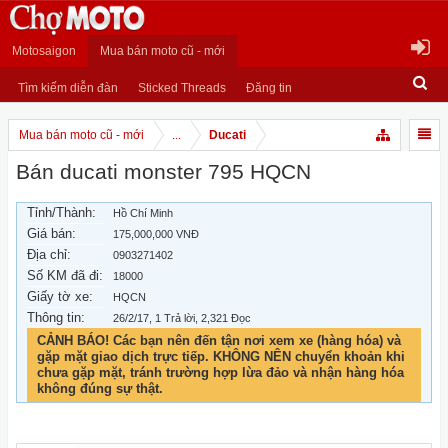
Motosaigon
Mua bán moto cũ - mới
Tìm kiếm diễn đàn
Sticked Threads
Đăng tin
Mua bán moto cũ - mới
...
Ducati
Bán ducati monster 795 HQCN
Tỉnh/Thành:
Hồ Chí Minh
Giá bán:
175,000,000 VNĐ
Địa chỉ:
0903271402
Số KM đã đi:
18000
Giấy tờ xe:
HQCN
Thông tin:
26/2/17
, 1 Trả lời, 2,321 Đọc
CẢNH BÁO! Các bạn nên đến tận nơi xem xe (hàng hóa) và
gặp mặt giao dịch trực tiếp. KHÔNG NÊN chuyển khoản khi
chưa gặp mặt, tránh trường hợp lừa đảo và nhận hàng hóa
không đúng sự thật.