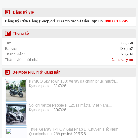
Đăng ký VIP
Đăng ký Cửa Hàng (Shop) và Đưa tin rao vặt lên Top: Lh:
0903.010.795
Thống kê
Tin:
36,868
Bài viết:
137,552
Thành viên:
20,904
Thành viên mới nhất:
Jamesdrymn
Xe Moto PKL mới đăng bán
KYMCO Sky Town 150: Xe tay ga chinh phục người...
Kymco
posted
31/7/26
Soi chi tiết xe People R 125 ra mắt tại Việt Nam,...
Kymco
posted
30/7/26
Thuê Xe Máy TPHCM Giải Pháp Di Chuyển Tiết Kiệm
Quanlynhansu789
posted
29/7/26