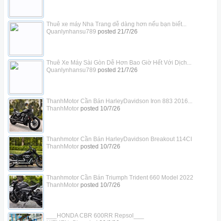
Thuê xe máy Nha Trang dễ dàng hơn nếu bạn biết...
Quanlynhansu789
posted
21/7/26
Thuê Xe Máy Sài Gòn Dễ Hơn Bao Giờ Hết Với Dịch...
Quanlynhansu789
posted
21/7/26
ThanhMotor Cần Bán HarleyDavidson Iron 883 2016...
ThanhMotor
posted
10/7/26
Thanhmotor Cần Bán HarleyDavidson Breakout 114CI
ThanhMotor
posted
10/7/26
Thanhmotor Cần Bán Triumph Trident 660 Model 2022
ThanhMotor
posted
10/7/26
___HONDA CBR 600RR Repsol___