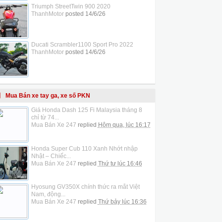
Triumph StreetTwin 900 2020
ThanhMotor
posted
14/6/26
Ducati Scrambler1100 Sport Pro 2022
ThanhMotor
posted
14/6/26
Mua Bán xe tay ga, xe số PKN
Giá Honda Dash 125 Fi Malaysia tháng 8
chỉ từ 74...
Mua Bán Xe 247
replied
Hôm qua, lúc 16:17
Honda Super Cub 110 Xanh Nhớt nhập
Nhật – Chiếc...
Mua Bán Xe 247
replied
Thứ tư lúc 16:46
Hyosung GV350X chính thức ra mắt Việt
Nam, động...
Mua Bán Xe 247
replied
Thứ bảy lúc 16:36