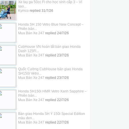
Xe tay ga 50cc Fi cho học sinh cấp 3 – Vì
sao...
Kymco
replied
31/7/26
Honda SH 150 Vetro Blue New Concept –
Phiên bản...
Mua Bán Xe 247
replied
24/7/26
CubHouse VN hoàn tất bàn giao Honda
Dash 125Fi...
Mua Bán Xe 247
replied
23/7/26
Quốc Cường CubHouse bàn giao Honda
SH150i Vetro...
Mua Bán Xe 247
replied
23/7/26
Honda SH150i HMR Vetro Xanh Sapphire –
Phiên bản...
Mua Bán Xe 247
replied
22/7/26
Bàn giao Honda SH Ý 150i Special Edition
màu đen...
Mua Bán Xe 247
replied
22/7/26