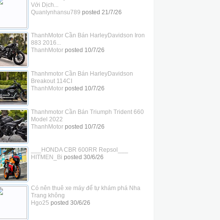
Với Dịch...
Quanlynhansu789
posted
21/7/26
ThanhMotor Cần Bán HarleyDavidson Iron
883 2016...
ThanhMotor
posted
10/7/26
Thanhmotor Cần Bán HarleyDavidson
Breakout 114CI
ThanhMotor
posted
10/7/26
Thanhmotor Cần Bán Triumph Trident 660
Model 2022
ThanhMotor
posted
10/7/26
___HONDA CBR 600RR Repsol___
HITMEN_Bi
posted
30/6/26
Có nên thuê xe máy để tự khám phá Nha
Trang không
Hgo25
posted
30/6/26