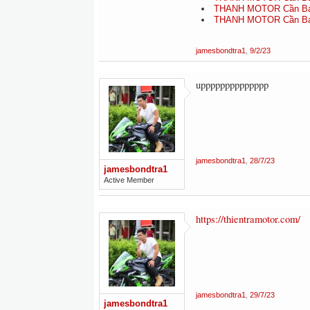
THANH MOTOR Cần Bán 
THANH MOTOR Cần Bán 
jamesbondtra1
,
9/2/23
upppppppppppppp
jamesbondtra1
,
28/7/23
jamesbondtra1
Active Member
https://thientramotor.com/
jamesbondtra1
,
29/7/23
jamesbondtra1