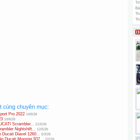
Tin
Bài
Th
Th
ất cùng chuyên mục:
port Pro 2022
14/6/26
23
10/6/26
UCATI Scrambler...
21/5/26
mbler Nightshift...
12/5/26
ucati Diavel 1260...
5/3/26
Ducati Monster 937...
2/2/26