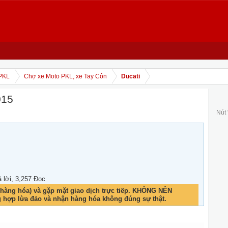
PKL
Chợ xe Moto PKL, xe Tay Côn
Ducati
015
Nút
ả lời, 3,257 Đọc
hàng hóa) và gặp mặt giao dịch trực tiếp. KHÔNG NÊN
g hợp lừa đảo và nhận hàng hóa không đúng sự thật.