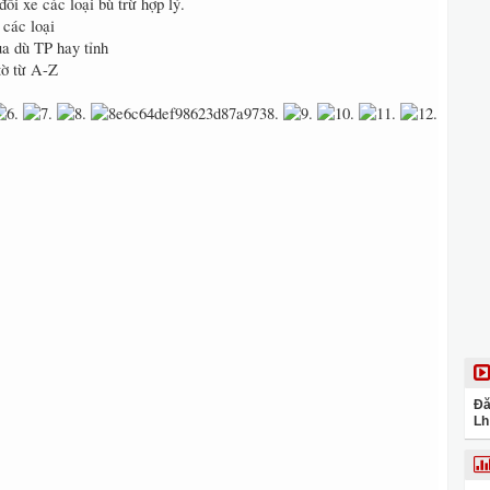
ổi xe các loại bù trừ hợp lý.
 các loại
a dù TP hay tỉnh
tờ từ A-Z
Đă
Lh