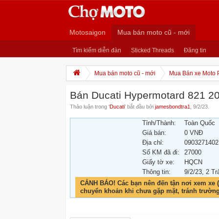
Motosaigon
Mua bán moto cũ - mới
Tìm kiếm diễn đàn
Sticked Threads
Đăng tin
Mua bán moto cũ - mới
Mua Bán xe Moto 
Bán Ducati Hypermotard 821 2
Thảo luận trong '
Ducati
' bắt đầu bởi
jamesbondtra1
,
9/2/23
.
Tỉnh/Thành:
Toàn Quốc
Giá bán:
0 VNĐ
Địa chỉ:
0903271402
Số KM đã đi:
27000
Giấy tờ xe:
HQCN
Thông tin:
9/2/23
, 2 Tr
CẢNH BÁO! Các bạn nên đến tận nơi xem xe (
chuyển khoản khi chưa gặp mặt, tránh trườn