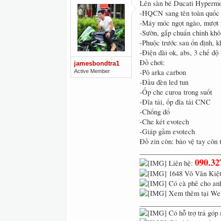
Lên sàn bé Ducati Hypermo
-HQCN sang tên toàn quốc
-Máy móc ngọt ngào, mượt 
-Sườn, gắp chuẩn chỉnh khô
-Phuộc trước sau ổn định, k
-Điện đài ok, abs, 3 chế độ 
Đồ chơi:
jamesbondtra1
-Pô arka carbon
Active Member
-Đầu đèn led tun
-Ốp che curoa trong suốt
-Đĩa tải, ốp đĩa tải CNC
-Chống đổ
-Che két evotech
-Giáp gầm evotech
Đồ zin còn: bảo vệ tay côn t
_______________________
090.32
Liên hệ:
1648 Võ Văn Kiệt
Có cà phê cho anh
Xem thêm tại We
_______________________
Có hỗ trợ trả góp 