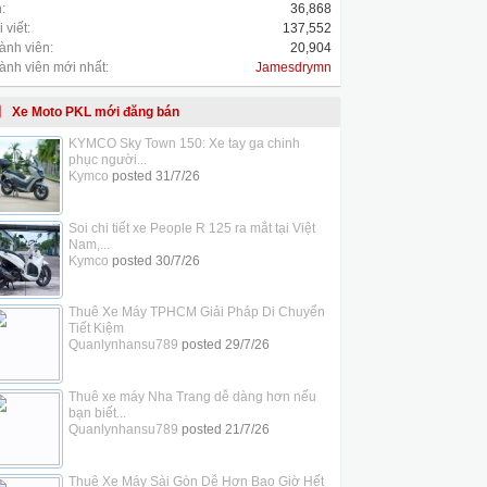
:
36,868
 viết:
137,552
ành viên:
20,904
ành viên mới nhất:
Jamesdrymn
Xe Moto PKL mới đăng bán
KYMCO Sky Town 150: Xe tay ga chinh
phục người...
Kymco
posted
31/7/26
Soi chi tiết xe People R 125 ra mắt tại Việt
Nam,...
Kymco
posted
30/7/26
Thuê Xe Máy TPHCM Giải Pháp Di Chuyển
Tiết Kiệm
Quanlynhansu789
posted
29/7/26
Thuê xe máy Nha Trang dễ dàng hơn nếu
bạn biết...
Quanlynhansu789
posted
21/7/26
Thuê Xe Máy Sài Gòn Dễ Hơn Bao Giờ Hết