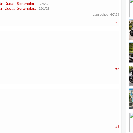
Ducati Scrambler...
2/2/26
Ducati Scrambler...
22/1/26
Last edited:
4/7/23
#1
#2
#3