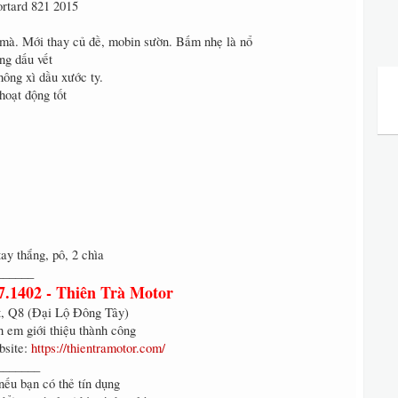
rtard 821 2015
mà. Mới thay củ đề, mobin sườn. Bấm nhẹ là nổ
ng dấu vết
hông xì dầu xước ty.
hoạt động tốt
ay thắng, pô, 2 chìa
______
7.1402 - Thiên Trà Motor
, Q8 (Đại Lộ Đông Tây)
 em giới thiệu thành công
bsite:
https://thientramotor.com/
_______
nếu bạn có thẻ tín dụng